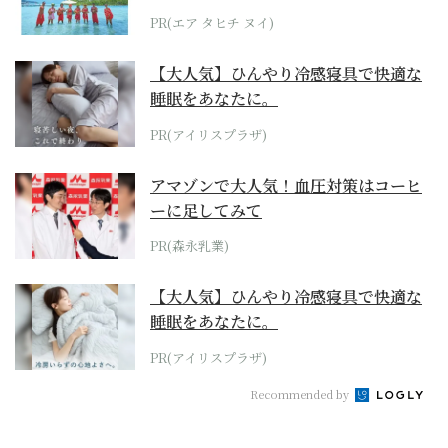
らみえてくる...
PR(エア タヒチ ヌイ)
【大人気】ひんやり冷感寝具で快適な
睡眠をあなたに。
PR(アイリスプラザ)
アマゾンで大人気！血圧対策はコーヒ
ーに足してみて
PR(森永乳業)
【大人気】ひんやり冷感寝具で快適な
睡眠をあなたに。
PR(アイリスプラザ)
Recommended by