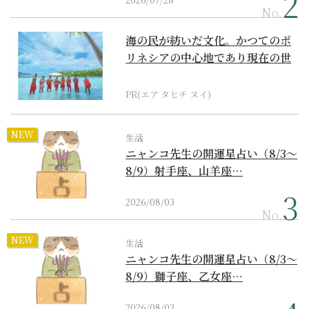
No.
海の民が紡いだ文化。かつてのポ
リネシアの中心地であり現在の世
界遺産からみえてくる...
PR(エア タヒチ ヌイ)
NEW
生活
ニャンコ先生の開運星占い（8/3～
8/9）射手座、山羊座…
2026/08/03
No.
NEW
生活
ニャンコ先生の開運星占い（8/3～
8/9）獅子座、乙女座…
2026/08/03