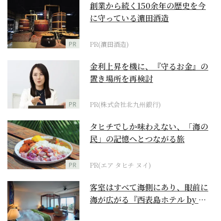
創業から続く150余年の歴史を今
に守っている濵田酒造
PR
PR(濵田酒造)
金利上昇を機に、『守るお金』の
置き場所を再検討
PR
PR(株式会社北九州銀行)
タヒチでしか味わえない、「海の
民」の記憶へとつながる旅
PR
PR(エア タヒチ ヌイ)
客室はすべて海側にあり、眼前に
海が広がる『西表島ホテル by 星
野リゾート』