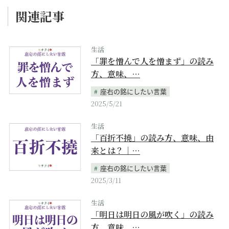
関連記事
生活
「罪を憎んで人を憎まず」の読み
方、意味、…
座右の銘にしたい言葉
2025/5/21
生活
「百折不撓」の読み方、意味、由
来とは？｜…
座右の銘にしたい言葉
2025/3/11
生活
「明日は明日の風が吹く」の読み
方、意味、…