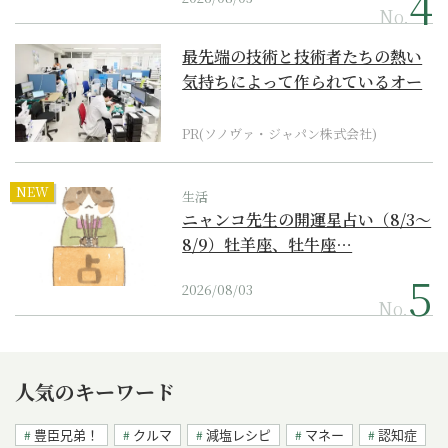
No.
最先端の技術と技術者たちの熱い
気持ちによって作られているオー
ダーメイド補聴器
PR(ソノヴァ・ジャパン株式会社)
NEW
生活
ニャンコ先生の開運星占い（8/3～
8/9）牡羊座、牡牛座…
2026/08/03
No.
人気のキーワード
豊臣兄弟！
クルマ
減塩レシピ
マネー
認知症