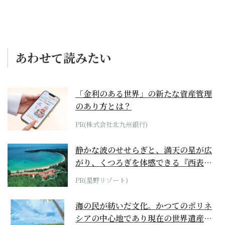
あわせて読みたい
「金利のある世界」の新たな資産管理
のあり方とは？
PR(株式会社北九州銀行)
静かな波のせせらぎと、満天の星が広
がり、くつろぎを体感できる『西表島
ホテル by...
PR(星野リゾート)
海の民が紡いだ文化。かつてのポリネ
シアの中心地であり現在の世界遺産か