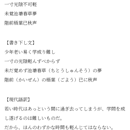
一寸光陰不可軽
未覚池塘春草夢
階前梧葉已秋声
【書き下し文】
少年老い易く学成り難し
一寸の光陰軽んずべからず
未だ覚めず池塘春草（ちとうしゅんそう）の夢
階前（かいぜん）の梧葉（ごよう）已に秋声
【現代語訳】
若い時代はあっという間に過ぎ去ってしまうが、学問を成
し遂げるのは難しいものだ。
だから、ほんのわずかな時間も軽んじてはならない。