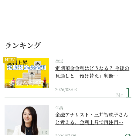
ランキング
NEW
生活
定期預金金利はどうなる？ 今後の
見通しと「預け替え」判断…
2026/08/03
No.
生活
金融アナリスト・三井智映子さん
と考える、金利上昇で再注目…
PR
2026/07/28