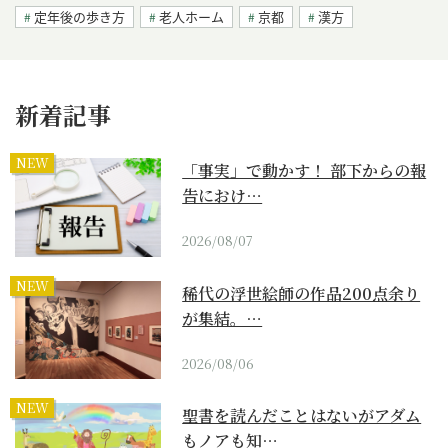
定年後の歩き方
老人ホーム
京都
漢方
新着記事
NEW
「事実」で動かす！ 部下からの報
告におけ…
2026/08/07
NEW
稀代の浮世絵師の作品200点余り
が集結。…
2026/08/06
NEW
聖書を読んだことはないがアダム
もノアも知…