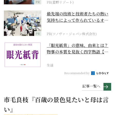
PR
PR(星野リゾート)
最先端の技術と技術者たちの熱い
気持ちによって作られているオー
ダーメイド補聴器
PR
PR(ソノヴァ・ジャパン株式会社)
「眼光紙背」の意味、由来とは？
物事の本質を見抜く四字熟語【座
右の銘にしたい言葉...
生活
Recommended by
記事一覧へ
市毛良枝『百歳の景色見たいと母は言
い』