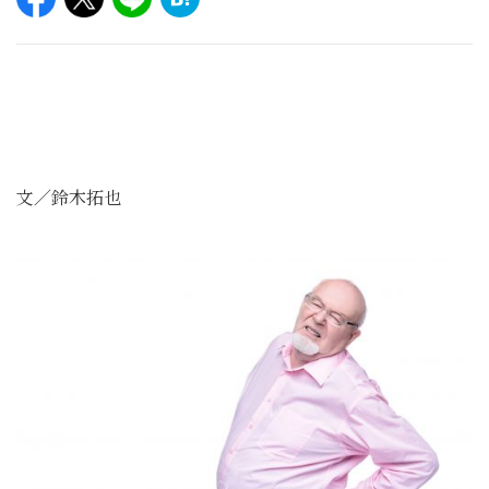
文／鈴木拓也