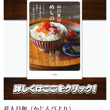
花人日和（かじんびより）