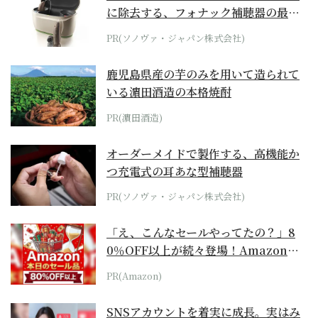
に除去する、フォナック補聴器の最上
位モデル
PR(ソノヴァ・ジャパン株式会社)
鹿児島県産の芋のみを用いて造られて
いる濵田酒造の本格焼酎
PR(濵田酒造)
オーダーメイドで製作する、高機能か
つ充電式の耳あな型補聴器
PR(ソノヴァ・ジャパン株式会社)
「え、こんなセールやってたの？」8
0％OFF以上が続々登場！Amazonの
本気が...
PR(Amazon)
SNSアカウントを着実に成長。実はみ