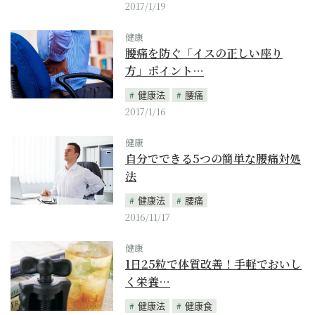
2017/1/19
健康
腰痛を防ぐ「イスの正しい座り
方」ポイント…
健康法
腰痛
2017/1/16
健康
自分でできる5つの簡単な腰痛対処
法
健康法
腰痛
2016/11/17
健康
1日25粒で体質改善！手軽でおいし
く栄養…
健康法
健康食