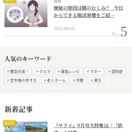
健康
便秘の原因は腸のむくみ!? 今日
からできる腸活習慣をご紹…
2026/08/05
No.
人気のキーワード
豊臣兄弟！
クルマ
減塩レシピ
マネー
認知症
定年後の歩き方
老人ホーム
京都
漢方
新着記事
NEW
『サライ』9月号大特集は「『鉄