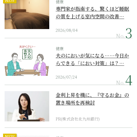
NEW
健康
専門家が指南する、驚くほど睡眠
の質を上げる室内空間の改善…
2026/08/04
No.
健康
夫のにおいが気になる……今日か
らできる「におい対策」は？…
2026/07/24
No.
金利上昇を機に、『守るお金』の
置き場所を再検討
PR(株式会社北九州銀行)
NEW