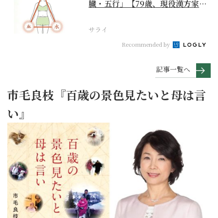
臓・五行」【79歳、現役漢方家の
季節の養生12か月...
サライ
Recommended by
記事一覧へ
市毛良枝『百歳の景色見たいと母は言
い』