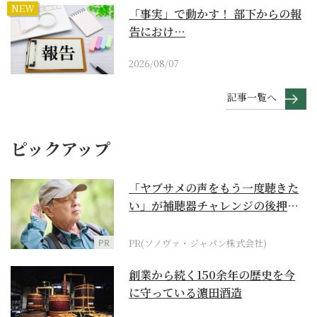
NEW
「事実」で動かす！ 部下からの報
告におけ…
2026/08/07
記事一覧へ
ピックアップ
「ヤブサメの声をもう一度聴きた
い」が補聴器チャレンジの後押し
に
PR
PR(ソノヴァ・ジャパン株式会社)
創業から続く150余年の歴史を今
に守っている濵田酒造