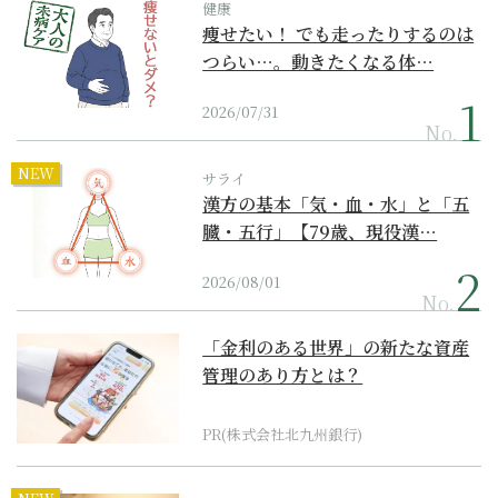
健康
痩せたい！ でも走ったりするのは
つらい…。動きたくなる体…
2026/07/31
No.
NEW
サライ
漢方の基本「気・血・水」と「五
臓・五行」【79歳、現役漢…
2026/08/01
No.
「金利のある世界」の新たな資産
管理のあり方とは？
PR(株式会社北九州銀行)