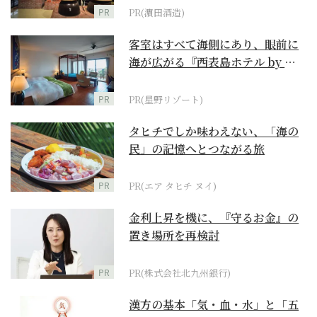
PR
PR(濵田酒造)
客室はすべて海側にあり、眼前に
海が広がる『西表島ホテル by 星
野リゾート』
PR
PR(星野リゾート)
タヒチでしか味わえない、「海の
民」の記憶へとつながる旅
PR
PR(エア タヒチ ヌイ)
金利上昇を機に、『守るお金』の
置き場所を再検討
PR
PR(株式会社北九州銀行)
漢方の基本「気・血・水」と「五