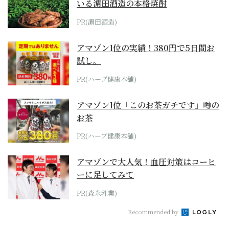
いる濵田酒造の本格焼酎
PR(濵田酒造)
アマゾン1位の実績！380円で5日間お
試し。
PR(ハーブ健康本舗)
アマゾン1位「このお茶ガチです」噂の
お茶
PR(ハーブ健康本舗)
アマゾンで大人気！血圧対策はコーヒ
ーに足してみて
PR(森永乳業)
Recommended by