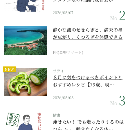
2026/08/07
No.
静かな波のせせらぎと、満天の星
が広がり、くつろぎを体感できる
『西表島ホテル by...
PR(星野リゾート)
NEW
サライ
８月に気をつけるべきポイントと
おすすめレシピ【79歳、現…
2026/08/08
No.
健康
痩せたい！ でも走ったりするのは
つらい…。動きたくなる体…