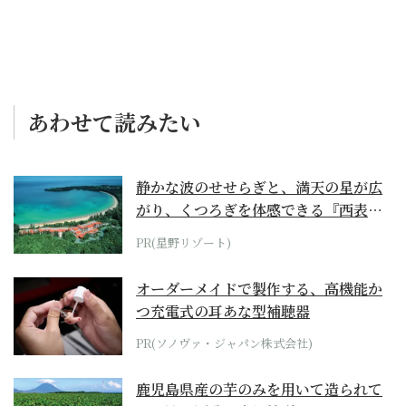
あわせて読みたい
静かな波のせせらぎと、満天の星が広
がり、くつろぎを体感できる『西表島
ホテル by...
PR(星野リゾート)
オーダーメイドで製作する、高機能か
つ充電式の耳あな型補聴器
PR(ソノヴァ・ジャパン株式会社)
鹿児島県産の芋のみを用いて造られて