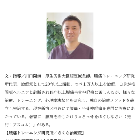
文・指導／川口陽海
厚生労働大臣認定鍼灸師。腰痛トレーニング研究
所代表。治療家として20年以上活動、のべ１万人以上を治療。自身が椎
間板へルニアと診断され18年以上腰痛坐骨神経痛に苦しんだが、様々な
治療、トレーニング、心理療法などを研究し、独自の治療メソッドを確
立し完治する。現在新宿区四谷にて腰痛・坐骨神経痛を専門に治療にあ
たっている。著書に「腰痛を治したけりゃろっ骨をほぐしなさい（発
行：アスコム）」がある。
【腰痛トレーニング研究所／さくら治療院】