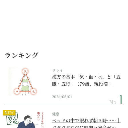
ランキング
サライ
漢方の基本「気・血・水」と「五
臓・五行」【79歳、現役漢…
2026/08/01
No.
NEW
健康
ベッドの中で眠れず朝３時……｜
クタクタなのに脳内反省会が…