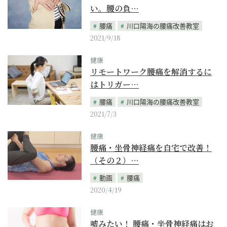
い。腰の負…
腰痛
川口陽海の腰痛改善教室
2021/9/18
健康
リモートワーク腰痛を解消するに
はトリガー…
腰痛
川口陽海の腰痛改善教室
2021/7/3
健康
腰痛・坐骨神経痛を自宅で改善！
（その２）…
動画
腰痛
2020/4/19
健康
嘘みたい！ 腰痛・坐骨神経痛はお