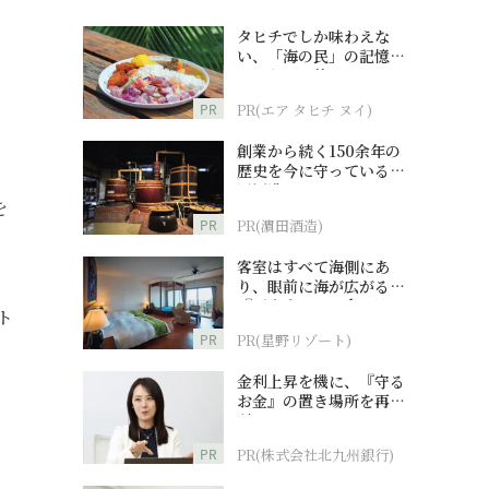
タヒチでしか味わえな
い、「海の民」の記憶へ
とつながる旅
PR
PR(エア タヒチ ヌイ)
創業から続く150余年の
歴史を今に守っている濵
田酒造
を
PR
PR(濵田酒造)
客室はすべて海側にあ
り、眼前に海が広がる
『西表島ホテル by 星野
ト
リゾート』
PR
PR(星野リゾート)
金利上昇を機に、『守る
お金』の置き場所を再検
討
PR
PR(株式会社北九州銀行)