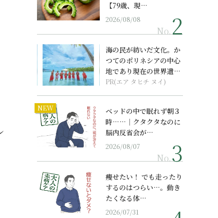
【79歳、現…
2026/08/08
No.
海の民が紡いだ文化。か
つてのポリネシアの中心
地であり現在の世界遺産
からみえてくる...
PR(エア タヒチ ヌイ)
NEW
ベッドの中で眠れず朝３
時……｜クタクタなのに
レ
脳内反省会が…
2026/08/07
No.
痩せたい！ でも走ったり
するのはつらい…。動き
たくなる体…
2026/07/31