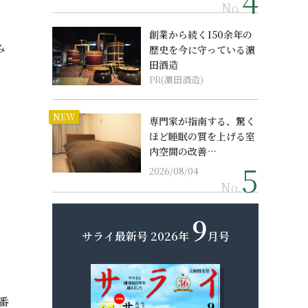
No.
創業から続く150余年の
み
歴史を今に守っている濵
田酒造
PR(濵田酒造)
NEW
専門家が指南する、驚く
ほど睡眠の質を上げる室
内空間の改善…
2026/08/04
No.
9
サライ最新号
2026年
月号
番