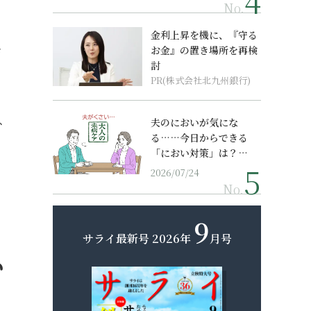
No.
金利上昇を機に、『守る
き
お金』の置き場所を再検
討
PR(株式会社北九州銀行)
、
夫のにおいが気にな
る……今日からできる
「におい対策」は？…
2026/07/24
No.
9
サライ最新号
2026年
月号
い