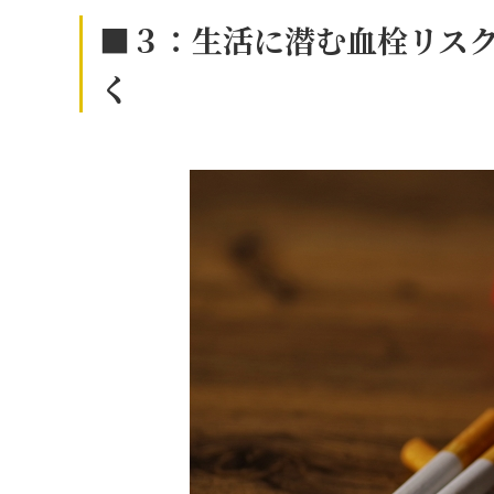
■３：生活に潜む血栓リス
く