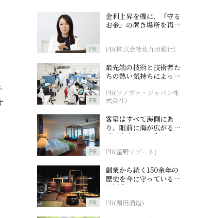
金利上昇を機に、『守る
お金』の置き場所を再検
討
PR
PR(株式会社北九州銀行)
最先端の技術と技術者た
ちの熱い気持ちによって
作られているオーダーメ
ニ
PR(ソノヴァ・ジャパン株
イド補聴器
PR
式会社)
す
客室はすべて海側にあ
り、眼前に海が広がる
『西表島ホテル by 星野
リゾート』
PR
PR(星野リゾート)
創業から続く150余年の
歴史を今に守っている濵
田酒造
PR
PR(濵田酒造)