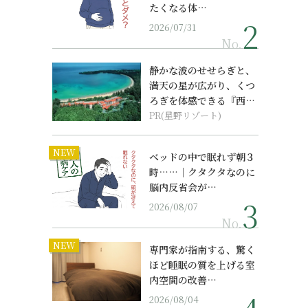
たくなる体…
2026/07/31
No.
静かな波のせせらぎと、
満天の星が広がり、くつ
ろぎを体感できる『西表
島ホテル by...
PR(星野リゾート)
NEW
ベッドの中で眠れず朝３
時……｜クタクタなのに
脳内反省会が…
2026/08/07
No.
NEW
専門家が指南する、驚く
ほど睡眠の質を上げる室
内空間の改善…
2026/08/04