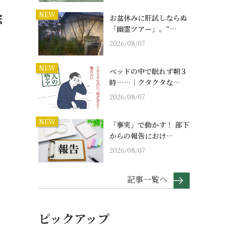
除
NEW
お盆休みに肝試しならぬ
「幽霊ツアー」。“…
2026/08/07
NEW
ベッドの中で眠れず朝３
時……｜クタクタな…
2026/08/07
NEW
「事実」で動かす！ 部下
からの報告におけ…
2026/08/07
記事一覧へ
ピックアップ