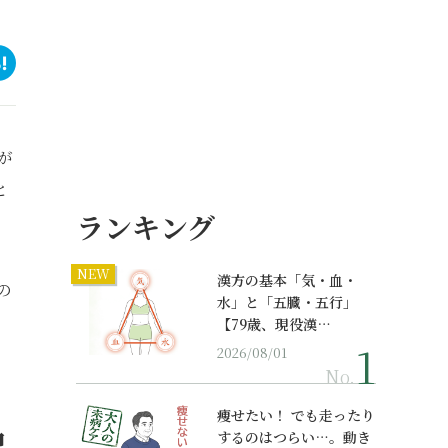
が
と
ランキング
NEW
漢方の基本「気・血・
の
水」と「五臓・五行」
【79歳、現役漢…
2026/08/01
No.
痩せたい！ でも走ったり
品
するのはつらい…。動き