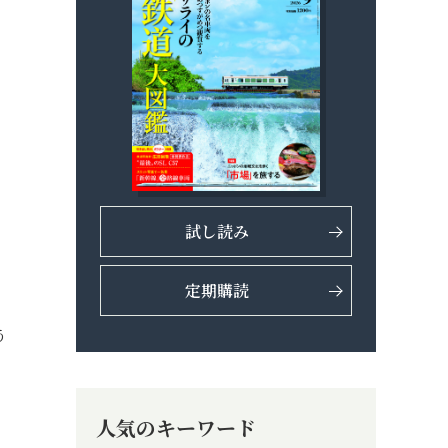
試し読み
定期購読
う
人気のキーワード
、