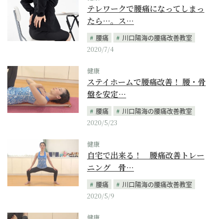
テレワークで腰痛になってしまっ
たら…。ス…
腰痛
川口陽海の腰痛改善教室
2020/7/4
健康
ステイホームで腰痛改善！ 腰・骨
盤を安定…
腰痛
川口陽海の腰痛改善教室
2020/5/23
健康
自宅で出来る！ 腰痛改善トレー
ニング 骨…
腰痛
川口陽海の腰痛改善教室
2020/5/9
健康