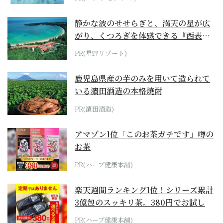
静かな波のせせらぎと、満天の星が広
がり、くつろぎを体感できる『西表島
ホテル by...
PR(星野リゾート)
鹿児島県産の芋のみを用いて造られて
いる濵田酒造の本格焼酎
PR(濵田酒造)
アマゾン1位「このお茶ガチです」噂の
お茶
PR(ハーブ健康本舗)
楽天週間ランキング1位！シリーズ累計
3億包のスッキリ茶。380円でお試し
PR(ハーブ健康本舗)