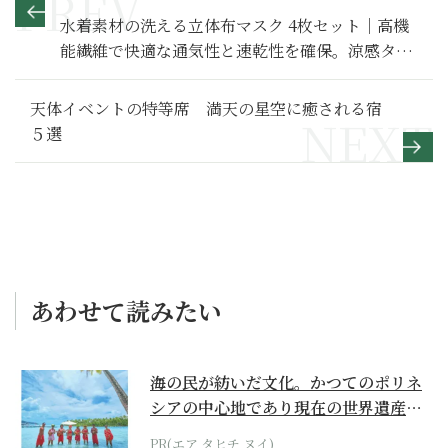
水着素材の洗える立体布マスク 4枚セット｜高機
能繊維で快適な通気性と速乾性を確保。涼感タッ
チの「夏マスク」
天体イベントの特等席 満天の星空に癒される宿
５選
あわせて読みたい
海の民が紡いだ文化。かつてのポリネ
シアの中心地であり現在の世界遺産か
らみえてくる...
PR(エア タヒチ ヌイ)