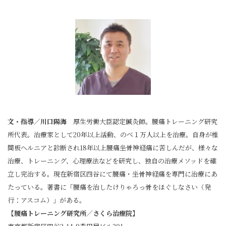
文・指導／川口陽海
厚生労働大臣認定鍼灸師。腰痛トレーニング研究
所代表。治療家として20年以上活動、のべ１万人以上を治療。自身が椎
間板へルニアと診断され18年以上腰痛坐骨神経痛に苦しんだが、様々な
治療、トレーニング、心理療法などを研究し、独自の治療メソッドを確
立し完治する。現在新宿区四谷にて腰痛・坐骨神経痛を専門に治療にあ
たっている。著書に「腰痛を治したけりゃろっ骨をほぐしなさい（発
行：アスコム）」がある。
【腰痛トレーニング研究所／さくら治療院】