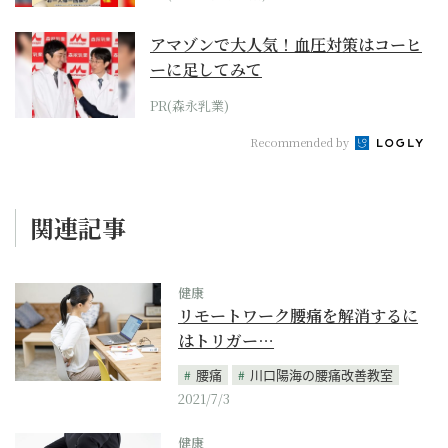
アマゾンで大人気！血圧対策はコーヒ
ーに足してみて
PR(森永乳業)
Recommended by
関連記事
健康
リモートワーク腰痛を解消するに
はトリガー…
腰痛
川口陽海の腰痛改善教室
2021/7/3
健康