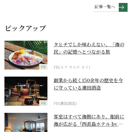
記事一覧へ
ピックアップ
タヒチでしか味わえない、「海の
民」の記憶へとつながる旅
PR
PR(エア タヒチ ヌイ)
創業から続く150余年の歴史を今
に守っている濵田酒造
PR
PR(濵田酒造)
客室はすべて海側にあり、眼前に
海が広がる『西表島ホテル by 星
野リゾート』