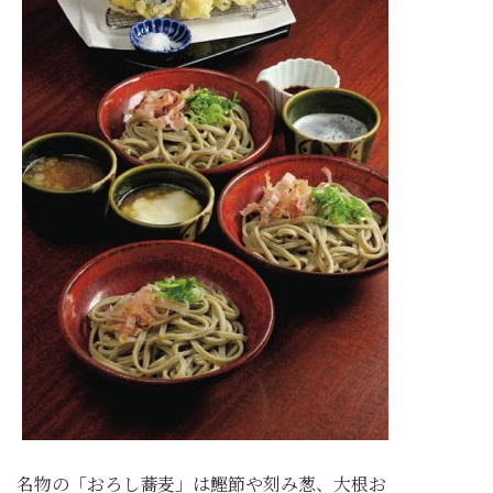
名物の「おろし蕎麦」は鰹節や刻み葱、大根お