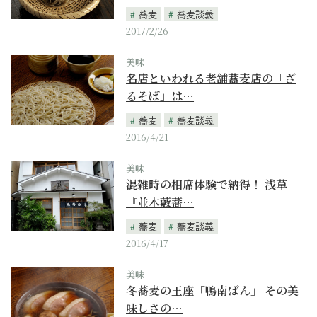
蕎麦
蕎麦談義
2017/2/26
美味
名店といわれる老舗蕎麦店の「ざ
るそば」は…
蕎麦
蕎麦談義
2016/4/21
美味
混雑時の相席体験で納得！ 浅草
『並木藪蕎…
蕎麦
蕎麦談義
2016/4/17
美味
冬蕎麦の王座「鴨南ばん」 その美
味しさの…