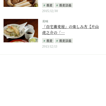
蕎麦
蕎麦談義
2015/12/30
美味
「自宅蕎麦屋」の楽しみ方【片山
虎之介の「…
蕎麦
蕎麦談義
2013/12/13