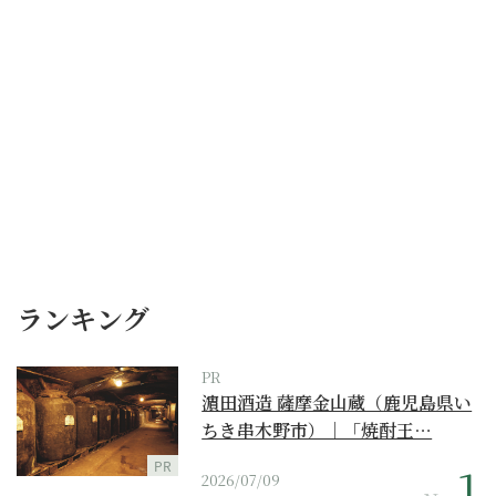
ランキング
PR
濵田酒造 薩摩金山蔵（鹿児島県い
ちき串木野市）｜「焼酎王…
PR
2026/07/09