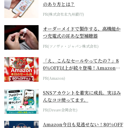
のあり方とは？
PR(株式会社北九州銀行)
オーダーメイドで製作する、高機能か
つ充電式の耳あな型補聴器
PR(ソノヴァ・ジャパン株式会社)
「え、こんなセールやってたの？」8
0％OFF以上が続々登場！Amazonの
本気が...
PR(Amazon)
SNSアカウントを着実に成長。実はみ
んなココ使ってます。
PR(Dreaw合同会社)
Amazon今日も見逃せない！80%OFF