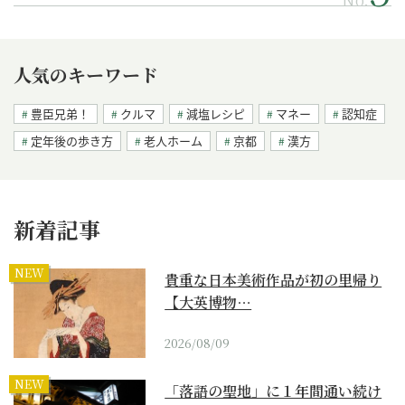
人気のキーワード
豊臣兄弟！
クルマ
減塩レシピ
マネー
認知症
定年後の歩き方
老人ホーム
京都
漢方
新着記事
NEW
貴重な日本美術作品が初の里帰り
【大英博物…
2026/08/09
NEW
「落語の聖地」に１年間通い続け