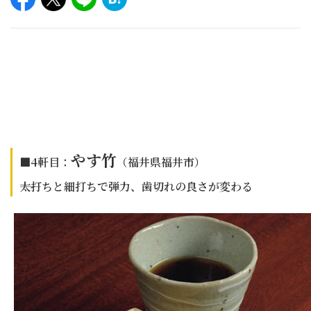
やす竹
■4軒目：
（福井県福井市）
――太打ちと細打ちで弾力、歯切れの良さが変わる