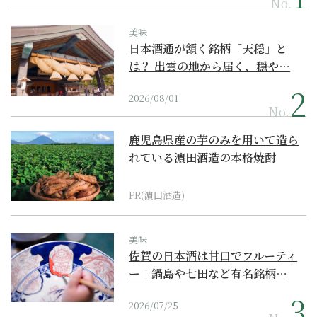
No.
美味
日本酒通が頷く銘柄「天穏」と
は？ 出雲の地から届く、穏や…
2026/08/01
No.
鹿児島県産の芋のみを用いて造ら
れている濵田酒造の本格焼酎
PR(濵田酒造)
美味
佐賀の日本酒は甘口でフルーティ
ー｜鍋島や七田など有名銘柄…
2026/07/25