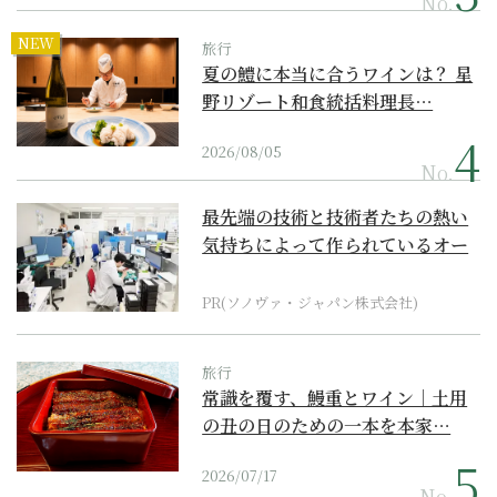
No.
NEW
旅行
夏の鱧に本当に合うワインは？ 星
野リゾート和食統括料理長…
2026/08/05
No.
最先端の技術と技術者たちの熱い
気持ちによって作られているオー
ダーメイド補聴器
PR(ソノヴァ・ジャパン株式会社)
旅行
常識を覆す、鰻重とワイン｜土用
の丑の日のための一本を本家…
2026/07/17
No.