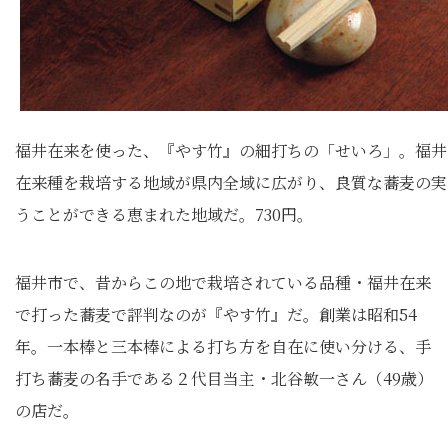
福井在来を使った、『やす竹』の細打ちの「せいろ」。福井
在来種を栽培する地域が県内全域に広がり、良質な蕎麦の実
うことができる恵まれた地域だ。730円。
福井市で、昔からこの地で栽培されている品種・福井在来
で打った蕎麦で評判なのが『やす竹』だ。創業は昭和54
年。一本棒と三本棒による打ち方を自在に使い分ける、手
打ち蕎麦の名手である２代目当主・北谷敏一さん（49歳）
の店だ。