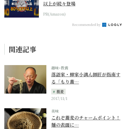
以上が続々登場
PR(Amazon)
Recommended by
関連記事
趣味･教養
落語家・柳家小満ん師匠が指南す
る「もり蕎…
蕎麦
2017/11/1
美味
これぞ蕎麦のチャームポイント！
麺の表面に…