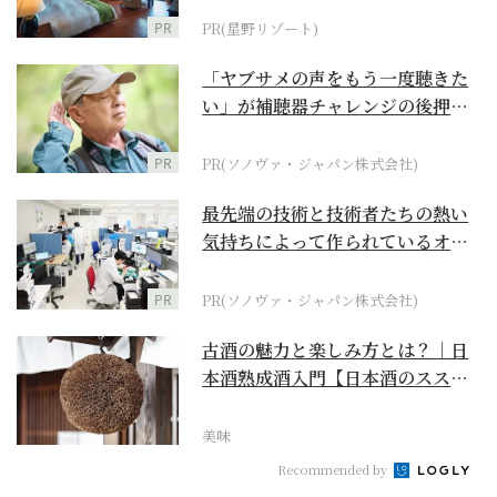
PR
PR(星野リゾート)
「ヤブサメの声をもう一度聴きた
い」が補聴器チャレンジの後押し
に
PR
PR(ソノヴァ・ジャパン株式会社)
最先端の技術と技術者たちの熱い
気持ちによって作られているオー
ダーメイド補聴器
PR
PR(ソノヴァ・ジャパン株式会社)
古酒の魅力と楽しみ方とは？｜日
本酒熟成酒入門【日本酒のスス
メ】
美味
Recommended by