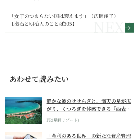
「女子のつまらない国は衰えます」（広岡浅子）
【漱石と明治人のことば305】
あわせて読みたい
静かな波のせせらぎと、満天の星が広
がり、くつろぎを体感できる『西表島
ホテル by...
PR(星野リゾート)
「金利のある世界」の新たな資産管理