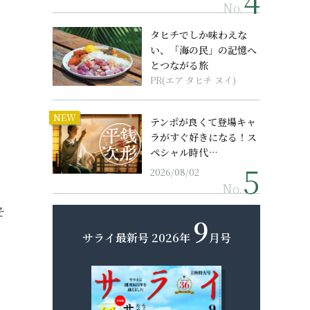
No.
タヒチでしか味わえな
い、「海の民」の記憶へ
とつながる旅
PR(エア タヒチ ヌイ)
NEW
テンポが良くて登場キャ
ラがすぐ好きになる！ス
ペシャル時代…
2026/08/02
No.
そ
9
サライ最新号
2026年
月号