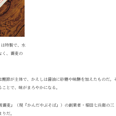
）は特製で、水
なく、蕎麦の
は鰹節が主体で、かえしは醤油に砂糖や味醂を加えたものだ。
ることで、味がまろやかになる。
町藪蕎麦』（現『かんだやぶそば』）の創業者・堀田七兵衛の三
まりだ。