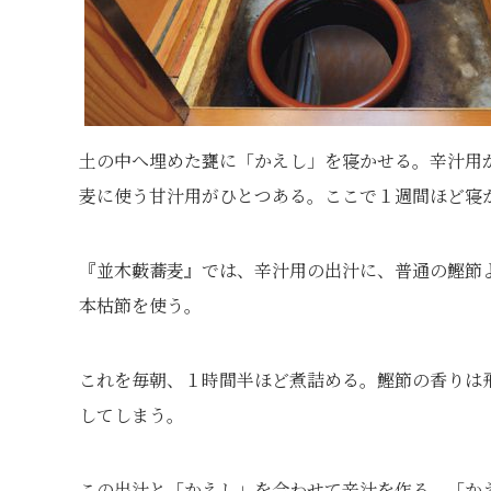
土の中へ埋めた甕に「かえし」を寝かせる。辛汁用
麦に使う甘汁用がひとつある。ここで１週間ほど寝
『並木藪蕎麦』では、辛汁用の出汁に、普通の鰹節
本枯節を使う。
これを毎朝、１時間半ほど煮詰める。鰹節の香りは
してしまう。
この出汁と「かえし」を合わせて辛汁を作る。「か