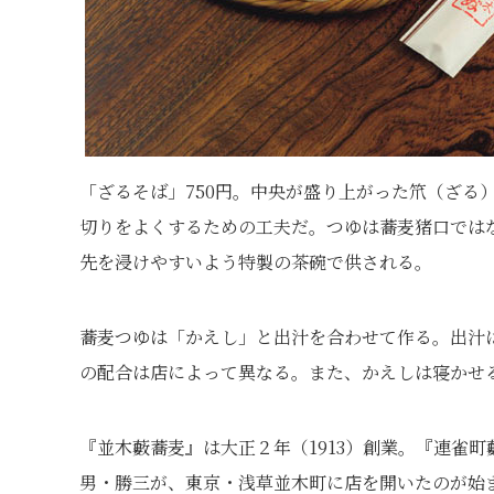
「ざるそば」750円。中央が盛り上がった笊（ざる
切りをよくするための工夫だ。つゆは蕎麦猪口では
先を浸けやすいよう特製の茶碗で供される。
蕎麦つゆは「かえし」と出汁を合わせて作る。出汁
の配合は店によって異なる。また、かえしは寝かせ
『並木藪蕎麦』は大正２年（1913）創業。『連雀
男・勝三が、東京・浅草並木町に店を開いたのが始