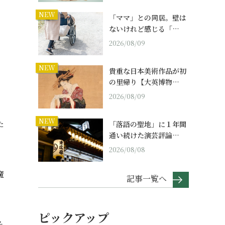
NEW
「ママ」との同居。壁は
ないけれど感じる「…
2026/08/09
NEW
貴重な日本美術作品が初
の里帰り【大英博物…
2026/08/09
NEW
た
「落語の聖地」に１年間
通い続けた演芸評論…
2026/08/08
魔
記事一覧へ
ピックアップ
そ