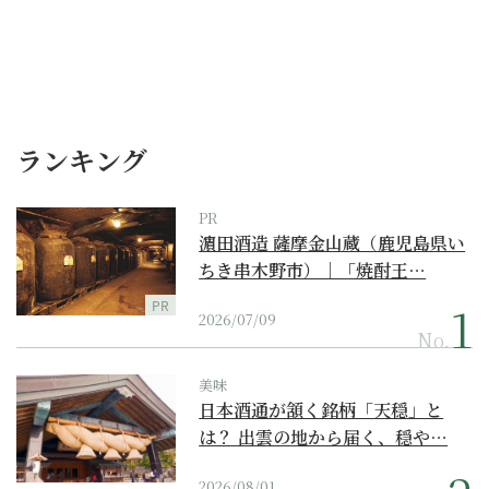
ランキング
PR
濵田酒造 薩摩金山蔵（鹿児島県い
ちき串木野市）｜「焼酎王…
PR
2026/07/09
No.
美味
日本酒通が頷く銘柄「天穏」と
は？ 出雲の地から届く、穏や…
2026/08/01