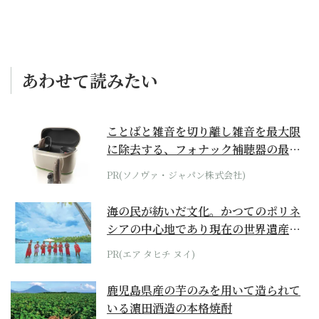
あわせて読みたい
ことばと雑音を切り離し雑音を最大限
に除去する、フォナック補聴器の最上
位モデル
PR(ソノヴァ・ジャパン株式会社)
海の民が紡いだ文化。かつてのポリネ
シアの中心地であり現在の世界遺産か
らみえてくる...
PR(エア タヒチ ヌイ)
鹿児島県産の芋のみを用いて造られて
いる濵田酒造の本格焼酎