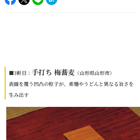
手打ち 梅蕎麦
■3軒目：
（山形県山形市）
――表面を覆う凹凸の粒子が、素麵やうどんと異なる旨さを
生み出す