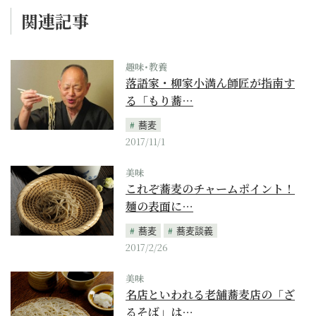
関連記事
趣味･教養
落語家・柳家小満ん師匠が指南す
る「もり蕎…
蕎麦
2017/11/1
美味
これぞ蕎麦のチャームポイント！
麺の表面に…
蕎麦
蕎麦談義
2017/2/26
美味
名店といわれる老舗蕎麦店の「ざ
るそば」は…