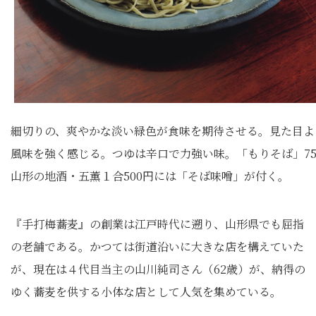
細切りの、爽やかな淡い緑色が食味を期待させる。見た目よ
風味を強く感じる。つゆは辛口で力強い味。「もりそば」75
山形の地酒・五薫１合500円には「そば味噌」が付く。
『手打梅蕎麦』の創業は江戸時代に遡り、山形県でも屈指
の老舗である。かつては街道沿いに大きな店を構えていた
が、現在は４代目当主の山川純司さん（62歳）が、納得の
ゆく蕎麦を供する小体な店として人気を集めている。