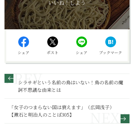
いいね！しよう
シェア
ポスト
シェア
ブックマーク
シラサギという名前の鳥はいない！鳥の名前の魔
訶不思議な由来とは
「女子のつまらない国は衰えます」（広岡浅子）
【漱石と明治人のことば305】