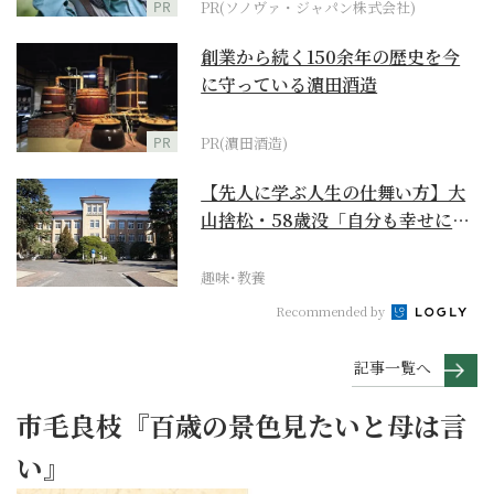
PR
PR(ソノヴァ・ジャパン株式会社)
創業から続く150余年の歴史を今
に守っている濵田酒造
PR
PR(濵田酒造)
【先人に学ぶ人生の仕舞い方】大
山捨松・58歳没「自分も幸せにな
れその上お国のため...
趣味･教養
Recommended by
記事一覧へ
市毛良枝『百歳の景色見たいと母は言
い』