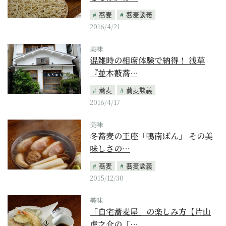
蕎麦
蕎麦談義
2016/4/21
美味
混雑時の相席体験で納得！ 浅草
『並木藪蕎…
蕎麦
蕎麦談義
2016/4/17
美味
冬蕎麦の王座「鴨南ばん」 その美
味しさの…
蕎麦
蕎麦談義
2015/12/30
美味
「自宅蕎麦屋」の楽しみ方【片山
虎之介の「…