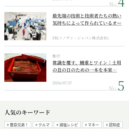
No.
最先端の技術と技術者たちの熱い
気持ちによって作られているオー
ダーメイド補聴器
PR(ソノヴァ・ジャパン株式会社)
旅行
常識を覆す、鰻重とワイン｜土用
の丑の日のための一本を本家…
2026/07/17
No.
人気のキーワード
豊臣兄弟！
クルマ
減塩レシピ
マネー
認知症