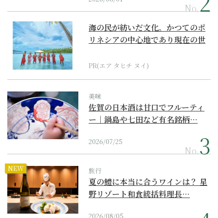
No.
海の民が紡いだ文化。かつてのポ
リネシアの中心地であり現在の世
界遺産からみえてくる...
PR(エア タヒチ ヌイ)
美味
佐賀の日本酒は甘口でフルーティ
ー｜鍋島や七田など有名銘柄…
2026/07/25
No.
NEW
旅行
夏の鱧に本当に合うワインは？ 星
野リゾート和食統括料理長…
2026/08/05