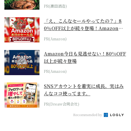
PR(濵田酒造)
「え、こんなセールやってたの？」8
0％OFF以上が続々登場！Amazonの
本気が...
PR(Amazon)
Amazon今日も見逃せない！80%OFF
以上が続々登場
PR(Amazon)
SNSアカウントを着実に成長。実はみ
んなココ使ってます。
PR(Dreaw合同会社)
Recommended by