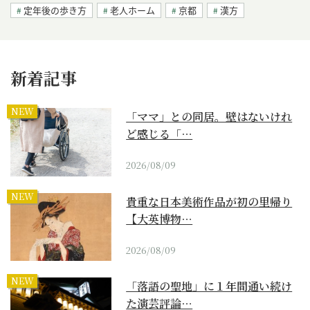
定年後の歩き方
老人ホーム
京都
漢方
新着記事
NEW
「ママ」との同居。壁はないけれ
ど感じる「…
2026/08/09
NEW
貴重な日本美術作品が初の里帰り
【大英博物…
2026/08/09
NEW
「落語の聖地」に１年間通い続け
た演芸評論…