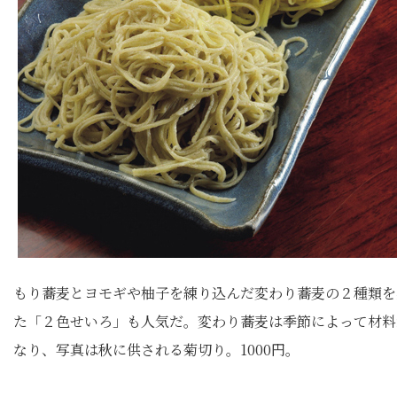
もり蕎麦とヨモギや柚子を練り込んだ変わり蕎麦の２種類を
た「２色せいろ」も人気だ。変わり蕎麦は季節によって材料
なり、写真は秋に供される菊切り。1000円。