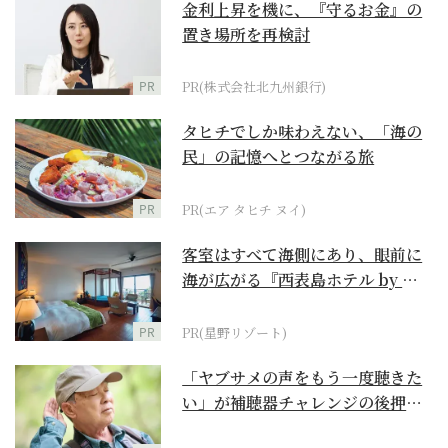
金利上昇を機に、『守るお金』の
置き場所を再検討
PR
PR(株式会社北九州銀行)
タヒチでしか味わえない、「海の
民」の記憶へとつながる旅
PR
PR(エア タヒチ ヌイ)
客室はすべて海側にあり、眼前に
海が広がる『西表島ホテル by 星
野リゾート』
PR
PR(星野リゾート)
「ヤブサメの声をもう一度聴きた
い」が補聴器チャレンジの後押し
に