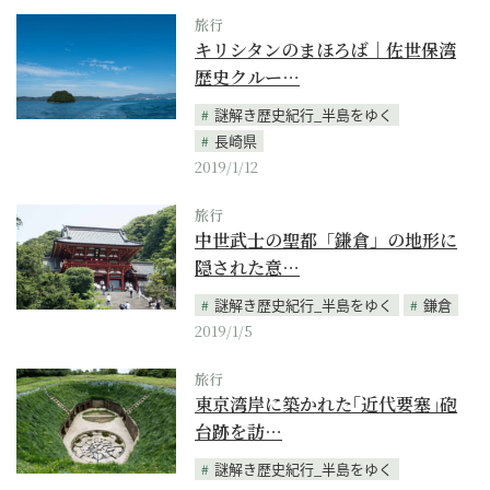
旅行
キリシタンのまほろば｜佐世保湾
歴史クルー…
謎解き歴史紀行_半島をゆく
長崎県
2019/1/12
旅行
中世武士の聖都「鎌倉」の地形に
隠された意…
謎解き歴史紀行_半島をゆく
鎌倉
2019/1/5
旅行
東京湾岸に築かれた｢近代要塞｣砲
台跡を訪…
謎解き歴史紀行_半島をゆく