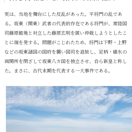
実は、当地を舞台にした反乱があった。平将門の乱であ
る。坂東（関東）武者の代表的存在である将門が、常陸国
司藤原維幾と対立した藤原玄明を匿い仲裁しようとしたこ
とに端を発する。問題がこじれたため、将門は下野・上野
などの坂東諸国の国府を襲い国司を追放し、足柄・碓氷の
両関所を閉ざして坂東八カ国を独立させ、自ら新皇と称し
た。まさに、古代末期を代表する一大事件である。