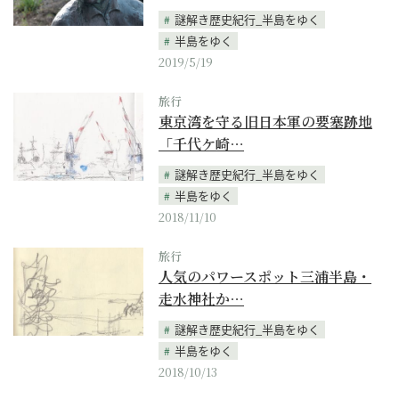
謎解き歴史紀行_半島をゆく
半島をゆく
2019/5/19
旅行
東京湾を守る旧日本軍の要塞跡地
「千代ケ崎…
謎解き歴史紀行_半島をゆく
半島をゆく
2018/11/10
旅行
人気のパワースポット三浦半島・
走水神社か…
謎解き歴史紀行_半島をゆく
半島をゆく
2018/10/13