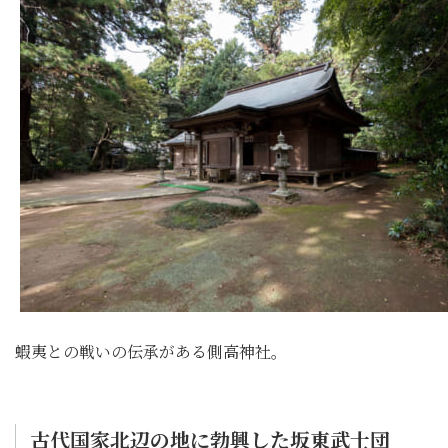
蝦夷との戦いの伝承がある側高神社。
古代国家北辺の地に勃興した坂東武士団