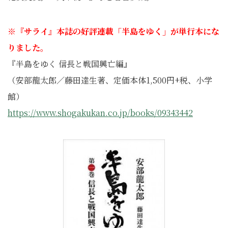
※
『サライ』本誌の好評連載「半島をゆく」が単行本にな
りました。
『半島をゆく 信長と戦国興亡編』
（
安部
龍太郎／藤田
達生著、定価本体
1,500
円
+
税、小学
館）
https://www.shogakukan.co.jp/books/09343442