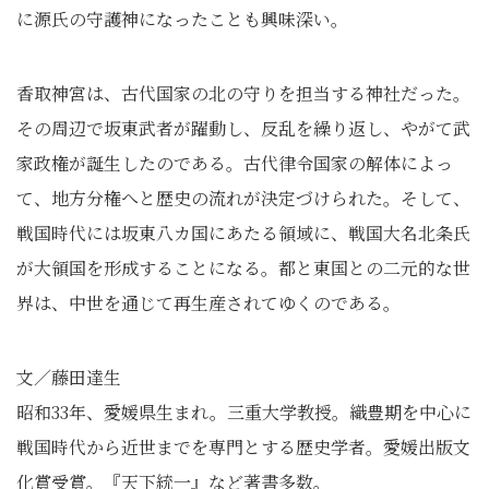
に源氏の守護神になったことも興味深い。
香取神宮は、古代国家の北の守りを担当する神社だった。
その周辺で坂東武者が躍動し、反乱を繰り返し、やがて武
家政権が誕生したのである。古代律令国家の解体によっ
て、地方分権へと歴史の流れが決定づけられた。そして、
戦国時代には坂東八カ国にあたる領域に、戦国大名北条氏
が大領国を形成することになる。都と東国との二元的な世
界は、中世を通じて再生産されてゆくのである。
文／藤田達生
昭和
33
年、愛媛県生まれ。三重大学教授。織豊期を中心に
戦国時代から近世までを専門とする歴史学者。愛媛出版文
化賞受賞。『天下統一』など著書多数。