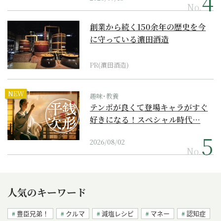
No.
創業から続く150余年の歴史を今
に守っている濵田酒造
PR(濵田酒造)
NEW
趣味･教養
テンポが良くて登場キャラがすぐ
好きになる！スペシャル時代…
2026/08/02
No.
人気のキーワード
豊臣兄弟！
クルマ
減塩レシピ
マネー
認知症