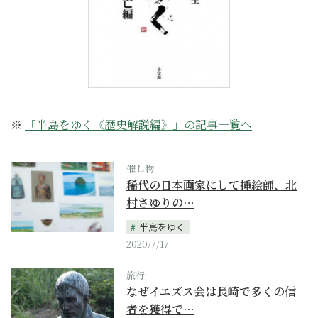
※
「半島をゆく《歴史解説編》」の記事一覧へ
催し物
稀代の日本画家にして挿絵師、北
村さゆりの…
半島をゆく
2020/7/17
旅行
なぜイエズス会は長崎で多くの信
者を獲得で…