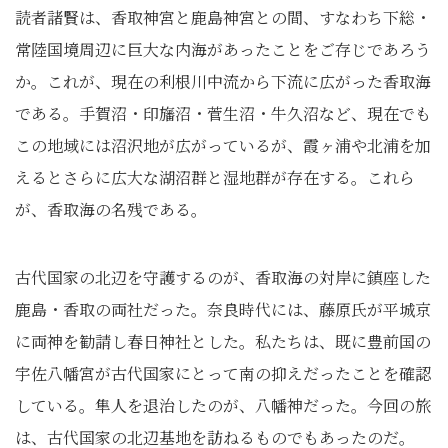
読者諸賢は、香取神宮と鹿島神宮との間、すなわち下総・
常陸国境周辺に巨大な内海があったことをご存じであろう
か。これが、現在の利根川中流から下流に広がった香取海
である。手賀沼・印旛沼・菅生沼・牛久沼など、現在でも
この地域には沼沢地が広がっているが、霞ヶ浦や北浦を加
えるとさらに広大な湖沼群と湿地群が存在する。これら
が、香取海の名残である。
古代国家の北辺を守護するのが、香取海の対岸に鎮座した
鹿島・香取の両社だった。奈良時代には、藤原氏が平城京
に両神を勧請し春日神社とした。私たちは、既に豊前国の
宇佐八幡宮が古代国家にとって南の抑えだったことを確認
している。隼人を退治したのが、八幡神だった。今回の旅
は、古代国家の北辺基地を訪ねるものでもあったのだ。