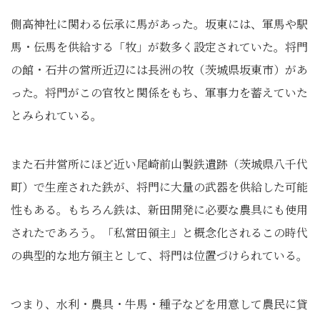
側高神社に関わる伝承に馬があった。坂東には、軍馬や駅
馬・伝馬を供給する「牧」が数多く設定されていた。将門
の館・石井の営所近辺には長洲の牧（茨城県坂東市）があ
った。将門がこの官牧と関係をもち、軍事力を蓄えていた
とみられている。
また石井営所にほど近い尾崎前山製鉄遺跡（茨城県八千代
町）で生産された鉄が、将門に大量の武器を供給した可能
性もある。もちろん鉄は、新田開発に必要な農具にも使用
されたであろう。「私営田領主」と概念化されるこの時代
の典型的な地方領主として、将門は位置づけられている。
つまり、水利・農具・牛馬・種子などを用意して農民に貸