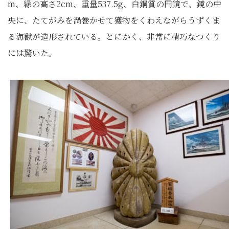
m、縁の高さ2cm、重量537.5g、白銅質の円鏡で、鏡の中
央に、たてがみを渦巻かせて獲物をくわえながらうずくま
る海獣が造形されている。とにかく、非常に精巧なつくり
には驚いた。