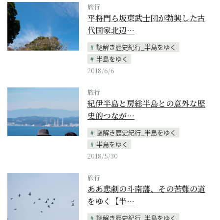
旅行
平将門ら坂東武士団が勃興した古
代国家北辺…
謎解き歴史紀行_半島をゆく
半島をゆく
2018/6/6
旅行
紀伊半島と房総半島との意外な歴
史的つなが…
謎解き歴史紀行_半島をゆく
半島をゆく
2018/5/30
旅行
ああ悲劇の斗南藩、その苦難の道
をゆく【半…
謎解き歴史紀行_半島をゆく