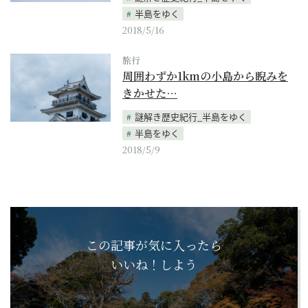
半島をゆく
2018/5/16
旅行
周囲わずか1kmの小島から睨みを
きかせた…
謎解き歴史紀行_半島をゆく
半島をゆく
2018/5/9
この記事が気に入ったら
いいね！しよう