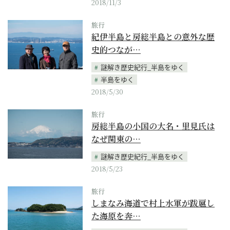
2018/11/3
旅行
紀伊半島と房総半島との意外な歴
史的つなが…
謎解き歴史紀行_半島をゆく
半島をゆく
2018/5/30
旅行
房総半島の小国の大名・里見氏は
なぜ関東の…
謎解き歴史紀行_半島をゆく
2018/5/23
旅行
しまなみ海道で村上水軍が跋扈し
た海原を奔…