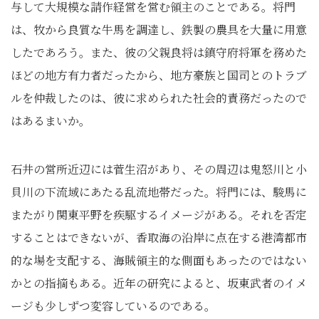
与して大規模な請作経営を営む領主のことである。将門
は、牧から良質な牛馬を調達し、鉄製の農具を大量に用意
したであろう。また、彼の父親良将は鎮守府将軍を務めた
ほどの地方有力者だったから、地方豪族と国司とのトラブ
ルを仲裁したのは、彼に求められた社会的責務だったので
はあるまいか。
石井の営所近辺には菅生沼があり、その周辺は鬼怒川と小
貝川の下流域にあたる乱流地帯だった。将門には、駿馬に
またがり関東平野を疾駆するイメージがある。それを否定
することはできないが、香取海の沿岸に点在する港湾都市
的な場を支配する、海賊領主的な側面もあったのではない
かとの指摘もある。近年の研究によると、坂東武者のイメ
ージも少しずつ変容しているのである。