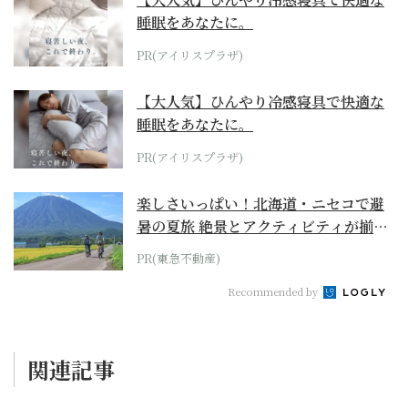
睡眠をあなたに。
PR(アイリスプラザ)
【大人気】ひんやり冷感寝具で快適な
睡眠をあなたに。
PR(アイリスプラザ)
楽しさいっぱい！北海道・ニセコで避
暑の夏旅 絶景とアクティビティが揃う
「ニセコ東...
PR(東急不動産)
Recommended by
関連記事