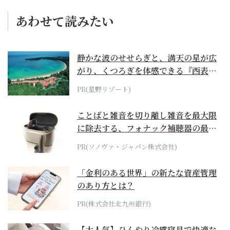
あわせて読みたい
静かな波のせせらぎと、満天の星が広
がり、くつろぎを体感できる『西表島
ホテル by...
PR(星野リゾート)
ことばと雑音を切り離し雑音を最大限
に除去する、フォナック補聴器の最上
位モデル
PR(ソノヴァ・ジャパン株式会社)
「金利のある世界」の新たな資産管理
のあり方とは？
PR(株式会社北九州銀行)
【大人気】ひんやり冷感寝具で快適な