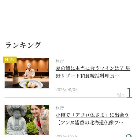
ランキング
NEW
旅行
夏の鱧に本当に合うワインは？ 星
野リゾート和食統括料理長…
2026/08/05
No.
旅行
小樽で「アフロ仏さま」に出会う
【アンヌ遙香の北海道仏像ワ…
2026/07/26