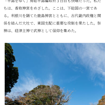
「半島をゆく」房総半島編取材３日目も快晴だった。私た
ちは、香取神宮をめざした。ここは、下総国の一宮であ
る。利根川を隔てた鹿島神宮とともに、古代畿内政権と関
係を結んだ大社で、東国支配に重要な役割を果たした。祭
神は、経津主神で武神として信仰を集めた。