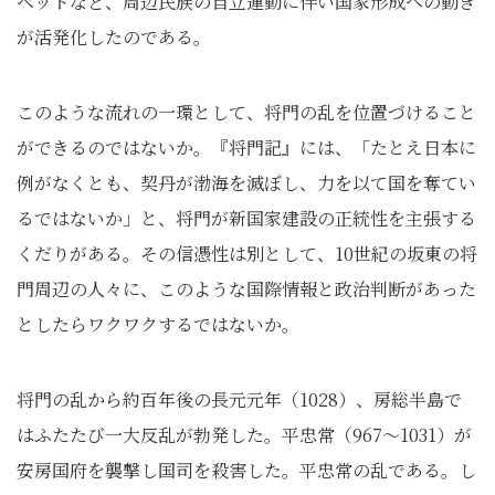
ベットなど、周辺民族の自立運動に伴い国家形成への動き
が活発化したのである。
このような流れの一環として、将門の乱を位置づけること
ができるのではないか。『将門記』には、「たとえ日本に
例がなくとも、契丹が渤海を滅ぼし、力を以て国を奪てい
るではないか」と、将門が新国家建設の正統性を主張する
くだりがある。その信憑性は別として、10世紀の坂東の将
門周辺の人々に、このような国際情報と政治判断があった
としたらワクワクするではないか。
将門の乱から約百年後の長元元年（1028）、房総半島で
はふたたび一大反乱が勃発した。平忠常（967～1031）が
安房国府を襲撃し国司を殺害した。平忠常の乱である。し