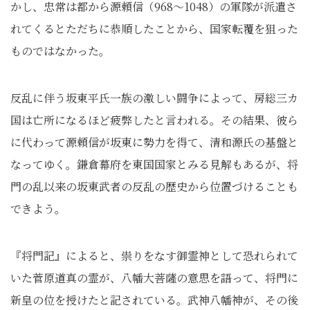
かし、忠常は都から源頼信（968～1048）の軍隊が派遣さ
れてくるとただちに恭順したことから、国家転覆を狙った
ものではなかった。
反乱に伴う坂東平氏一族の激しい闘争によって、房総三カ
国は亡所になるほど疲弊したと言われる。その結果、彼ら
に代わって源頼信が坂東に勢力を得て、清和源氏の基盤と
なってゆく。鎌倉幕府を東国国家とみる見解もあるが、将
門の乱以来の坂東武者の反乱の歴史から位置づけることも
できよう。
『将門記』によると、祟りをなす御霊神として恐れられて
いた菅原道真の霊が、八幡大菩薩の意思を語って、将門に
新皇の位を授けたと記されている。武神八幡神が、その後