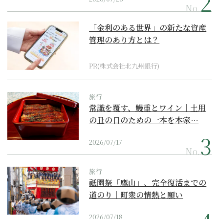
No.
「金利のある世界」の新たな資産
管理のあり方とは？
PR(株式会社北九州銀行)
旅行
常識を覆す、鰻重とワイン｜土用
の丑の日のための一本を本家…
2026/07/17
No.
旅行
祇園祭「鷹山」、完全復活までの
道のり｜町衆の情熱と願い
2026/07/18