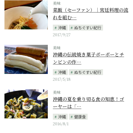
美味
菜飯（セーファン）｜宮廷料理の流
れを組む…
沖縄
ぬちぐすい紀行
2017/9/27
美味
沖縄の伝統焼き菓子ポーポーとチ
ンビンの作…
沖縄
ぬちぐすい紀行
2017/5/18
美味
沖縄の夏を乗り切る食の知恵！ゴ
ーヤーは「…
沖縄
健康食
2016/8/1