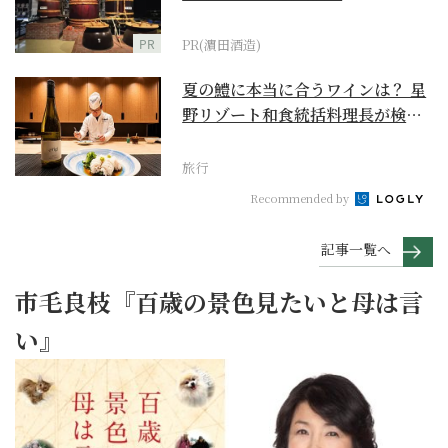
PR
PR(濵田酒造)
夏の鱧に本当に合うワインは？ 星
野リゾート和食統括料理長が検証
【ワイン×和食 至...
旅行
Recommended by
記事一覧へ
市毛良枝『百歳の景色見たいと母は言
い』