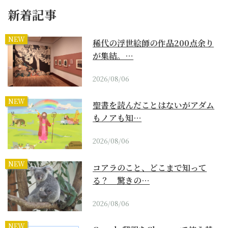
新着記事
NEW
稀代の浮世絵師の作品200点余り
が集結。…
2026/08/06
NEW
聖書を読んだことはないがアダム
もノアも知…
2026/08/06
NEW
コアラのこと、どこまで知って
る？ 驚きの…
2026/08/06
NEW