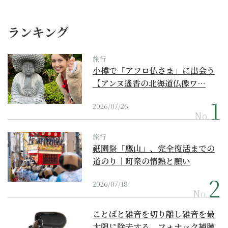
ランキング
旅行
小樽で「アフロ仏さま」に出会う
【アンヌ遙香の北海道仏像ワ…
2026/07/26
No.
旅行
祇園祭「鷹山」、完全復活までの
道のり｜町衆の情熱と願い
2026/07/18
No.
ことばと雑音を切り離し雑音を最
大限に除去する、フォナック補聴