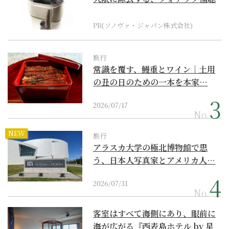
器の最上位モデル
PR(ソノヴァ・ジャパン株式会社)
旅行
常識を覆す、鰻重とワイン｜土用
の丑の日のための一本を本家…
2026/07/17
No.
NEW
旅行
アラスカ大学の極北博物館で思
う、日本人写真家とアメリカ人…
2026/07/31
No.
客室はすべて海側にあり、眼前に
海が広がる『西表島ホテル by 星