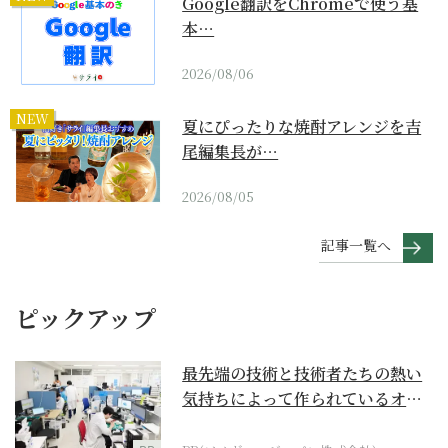
Google翻訳をChromeで使う基
本…
2026/08/06
NEW
夏にぴったりな焼酎アレンジを吉
尾編集長が…
2026/08/05
記事一覧へ
ピックアップ
最先端の技術と技術者たちの熱い
気持ちによって作られているオー
ダーメイド補聴器