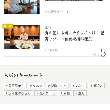
野リゾート』
PR(星野リゾート)
NEW
旅行
夏の鱧に本当に合うワインは？ 星
野リゾート和食統括料理長…
2026/08/05
No.
人気のキーワード
豊臣兄弟！
クルマ
減塩レシピ
マネー
認知症
定年後の歩き方
老人ホーム
京都
漢方