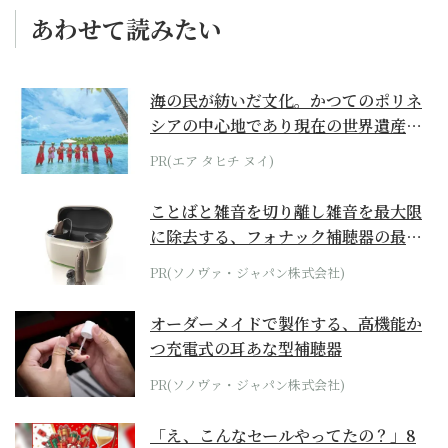
あわせて読みたい
海の民が紡いだ文化。かつてのポリネ
シアの中心地であり現在の世界遺産か
らみえてくる...
PR(エア タヒチ ヌイ)
ことばと雑音を切り離し雑音を最大限
に除去する、フォナック補聴器の最上
位モデル
PR(ソノヴァ・ジャパン株式会社)
オーダーメイドで製作する、高機能か
つ充電式の耳あな型補聴器
PR(ソノヴァ・ジャパン株式会社)
「え、こんなセールやってたの？」8