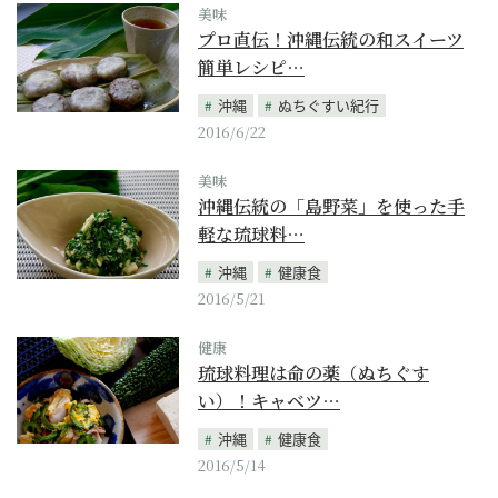
美味
プロ直伝！沖縄伝統の和スイーツ
簡単レシピ…
沖縄
ぬちぐすい紀行
2016/6/22
美味
沖縄伝統の「島野菜」を使った手
軽な琉球料…
沖縄
健康食
2016/5/21
健康
琉球料理は命の薬（ぬちぐす
い）！キャベツ…
沖縄
健康食
2016/5/14