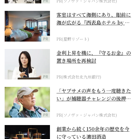
PR
PR(ソノヴァ・ジャパン株式会社)
客室はすべて海側にあり、眼前に
海が広がる『西表島ホテル by 星
野リゾート』
PR
PR(星野リゾート)
金利上昇を機に、『守るお金』の
置き場所を再検討
PR
PR(株式会社北九州銀行)
「ヤブサメの声をもう一度聴きた
い」が補聴器チャレンジの後押し
に
PR
PR(ソノヴァ・ジャパン株式会社)
創業から続く150余年の歴史を今
に守っている濵田酒造