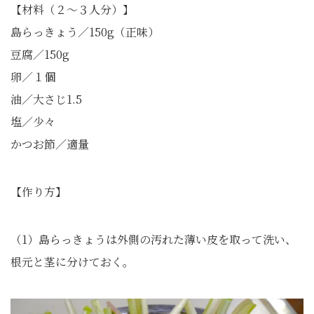
【材料（２～３人分）】
島らっきょう／150g（正味）
豆腐／150g
卵／１個
油／大さじ1.5
塩／少々
かつお節／適量
【作り方】
（1）島らっきょうは外側の汚れた薄い皮を取って洗い、
根元と茎に分けておく。