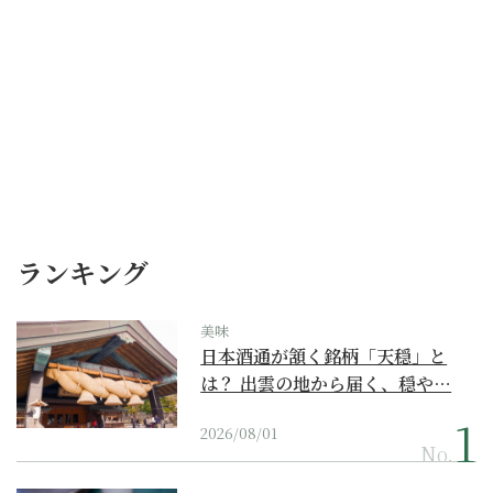
ランキング
美味
日本酒通が頷く銘柄「天穏」と
は？ 出雲の地から届く、穏や…
2026/08/01
No.