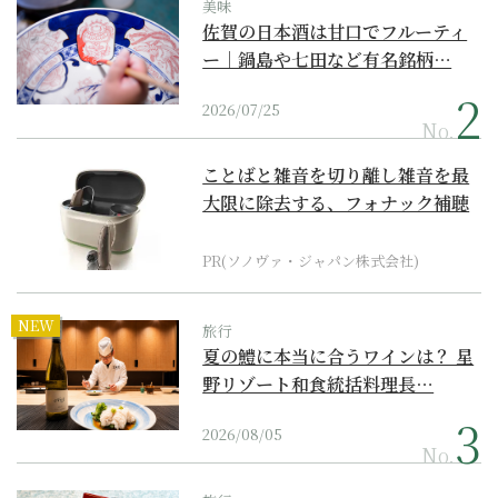
美味
佐賀の日本酒は甘口でフルーティ
ー｜鍋島や七田など有名銘柄…
2026/07/25
No.
ことばと雑音を切り離し雑音を最
大限に除去する、フォナック補聴
器の最上位モデル
PR(ソノヴァ・ジャパン株式会社)
NEW
旅行
夏の鱧に本当に合うワインは？ 星
野リゾート和食統括料理長…
2026/08/05
No.