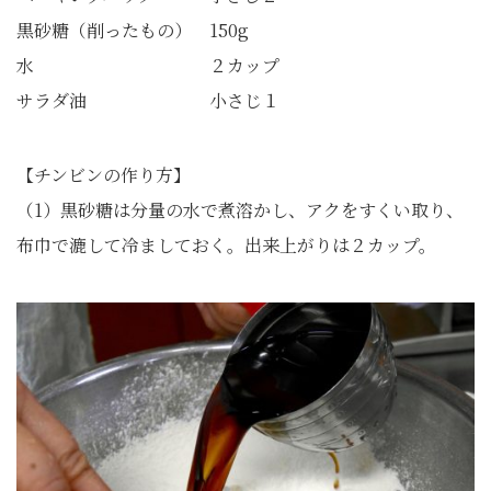
黒砂糖（削ったもの） 150g
水 ２カップ
サラダ油 小さじ１
【チンビンの作り方】
（1）黒砂糖は分量の水で煮溶かし、アクをすくい取り、
布巾で漉して冷ましておく。出来上がりは２カップ。