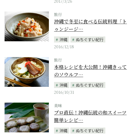
2017/3/26
旅行
沖縄で冬至に食べる伝統料理「ト
ゥンジージ…
沖縄
ぬちぐすい紀行
2016/12/18
旅行
本格レシピを大公開！沖縄きって
のソウルフ…
沖縄
ぬちぐすい紀行
2016/10/31
美味
プロ直伝！沖縄伝統の和スイーツ
簡単レシピ…
沖縄
ぬちぐすい紀行