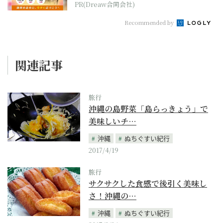
PR(Dreaw合同会社)
Recommended by
関連記事
旅行
沖縄の島野菜「島らっきょう」で
美味しいチ…
沖縄
ぬちぐすい紀行
2017/4/19
旅行
サクサクした食感で後引く美味し
さ！沖縄の…
沖縄
ぬちぐすい紀行