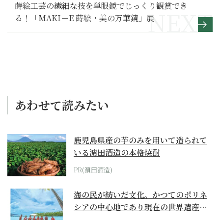
蒔絵工芸の繊細な技を単眼鏡でじっくり観賞でき
る！「MAKI－E 蒔絵・美の万華鏡」展
あわせて読みたい
鹿児島県産の芋のみを用いて造られて
いる濵田酒造の本格焼酎
PR(濵田酒造)
海の民が紡いだ文化。かつてのポリネ
シアの中心地であり現在の世界遺産か
らみえてくる...