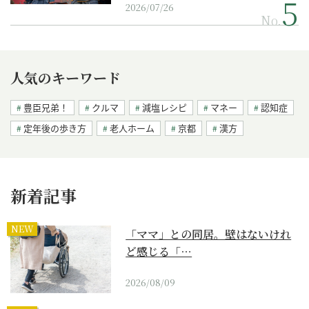
2026/07/26
No.
人気のキーワード
豊臣兄弟！
クルマ
減塩レシピ
マネー
認知症
定年後の歩き方
老人ホーム
京都
漢方
新着記事
NEW
「ママ」との同居。壁はないけれ
ど感じる「…
2026/08/09