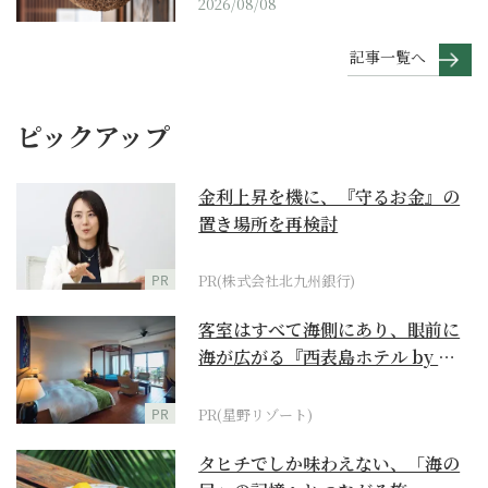
2026/08/08
記事一覧へ
ピックアップ
金利上昇を機に、『守るお金』の
置き場所を再検討
PR
PR(株式会社北九州銀行)
客室はすべて海側にあり、眼前に
海が広がる『西表島ホテル by 星
野リゾート』
PR
PR(星野リゾート)
タヒチでしか味わえない、「海の