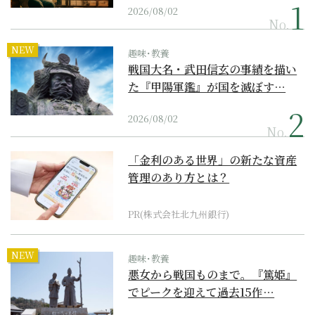
2026/08/02
No.
NEW
趣味･教養
戦国大名・武田信玄の事績を描い
た『甲陽軍鑑』が国を滅ぼす…
2026/08/02
No.
「金利のある世界」の新たな資産
管理のあり方とは？
PR(株式会社北九州銀行)
NEW
趣味･教養
悪女から戦国ものまで。『篤姫』
でピークを迎えて過去15作…