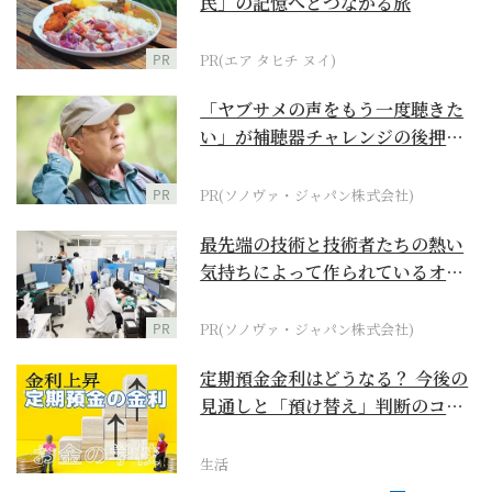
民」の記憶へとつながる旅
PR
PR(エア タヒチ ヌイ)
「ヤブサメの声をもう一度聴きた
い」が補聴器チャレンジの後押し
に
PR
PR(ソノヴァ・ジャパン株式会社)
最先端の技術と技術者たちの熱い
気持ちによって作られているオー
ダーメイド補聴器
PR
PR(ソノヴァ・ジャパン株式会社)
定期預金金利はどうなる？ 今後の
見通しと「預け替え」判断のコツ
【お金の学校】
生活