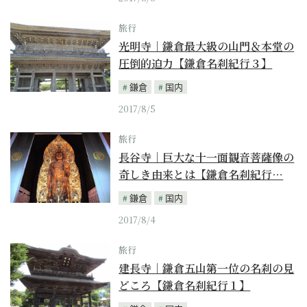
旅行
光明寺｜鎌倉最大級の山門＆本堂の
圧倒的迫力【鎌倉名刹紀行３】
鎌倉
国内
2017/8/5
旅行
長谷寺｜巨大な十一面観音菩薩像の
奇しき由来とは【鎌倉名刹紀行…
鎌倉
国内
2017/8/4
旅行
建長寺｜鎌倉五山第一位の名刹の見
どころ【鎌倉名刹紀行１】