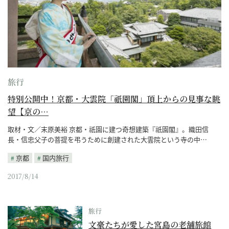
旅行
特別公開中！京都・大雲院「祇園閣」頂上からの見事な眺
望【京の…
取材・文／末原美裕 京都・祇園に建つ奇想建築『祇園閣』。織田信
長・信忠父子の菩提を弔うために創建された大雲院という寺の中…
京都
国内旅行
2017/8/14
旅行
文豪たちが愛した宮島の老舗旅館