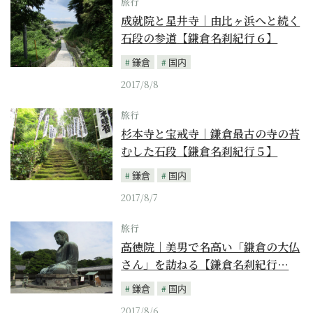
旅行
成就院と星井寺｜由比ヶ浜へと続く
石段の参道【鎌倉名刹紀行６】
鎌倉
国内
2017/8/8
旅行
杉本寺と宝戒寺｜鎌倉最古の寺の苔
むした石段【鎌倉名刹紀行５】
鎌倉
国内
2017/8/7
旅行
高徳院｜美男で名高い「鎌倉の大仏
さん」を訪ねる【鎌倉名刹紀行…
鎌倉
国内
2017/8/6