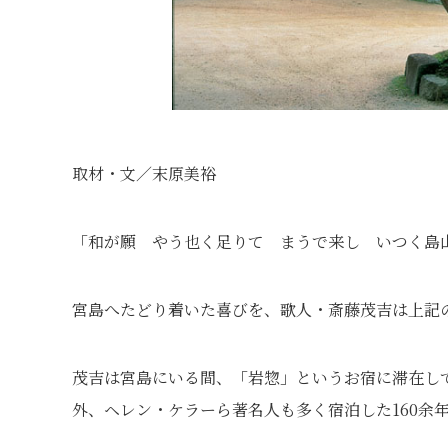
取材・文／末原美裕
「和が願 やう也く足りて まうで来し いつく島
宮島へたどり着いた喜びを、歌人・斎藤茂吉は上記
茂吉は宮島にいる間、「岩惣」というお宿に滞在し
外、ヘレン・ケラーら著名人も多く宿泊した160余