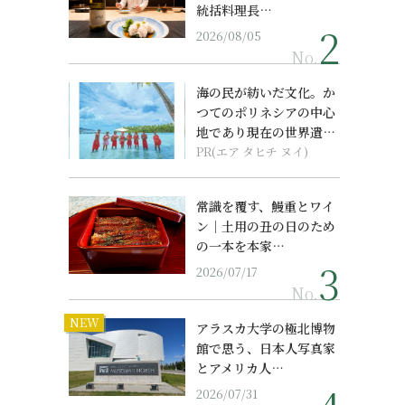
統括料理長…
2026/08/05
No.
海の民が紡いだ文化。か
つてのポリネシアの中心
地であり現在の世界遺産
からみえてくる...
PR(エア タヒチ ヌイ)
常識を覆す、鰻重とワイ
ン｜土用の丑の日のため
の一本を本家…
2026/07/17
No.
NEW
アラスカ大学の極北博物
館で思う、日本人写真家
とアメリカ人…
2026/07/31