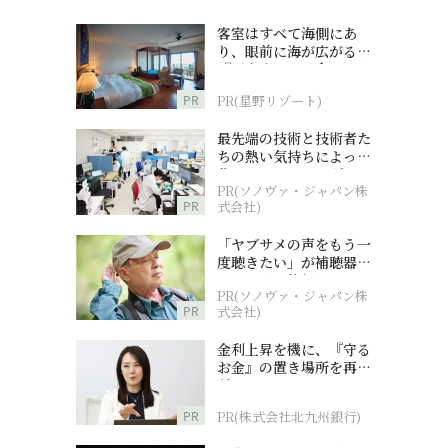
客室はすべて海側にあ
り、眼前に海が広がる
『西表島ホテル by 星野
リゾート』
PR
PR(星野リゾート)
最先端の技術と技術者た
ちの熱い気持ちによって
作られているオーダーメ
PR(ソノヴァ・ジャパン株
イド補聴器
PR
式会社)
「ヤブサメの声をもう一
度聴きたい」が補聴器チ
ャレンジの後押しに
PR(ソノヴァ・ジャパン株
PR
式会社)
金利上昇を機に、『守る
お金』の置き場所を再検
討
PR
PR(株式会社北九州銀行)