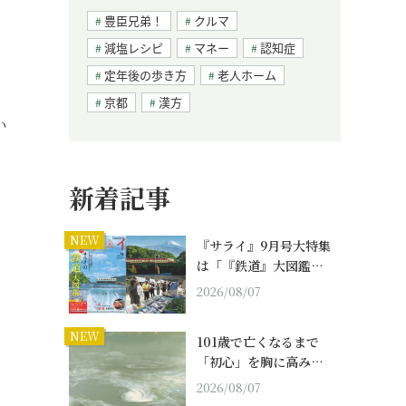
豊臣兄弟！
クルマ
減塩レシピ
マネー
認知症
定年後の歩き方
老人ホーム
、
京都
漢方
い
新着記事
NEW
『サライ』9月号大特集
は「『鉄道』大図鑑…
2026/08/07
NEW
101歳で亡くなるまで
「初心」を胸に高み…
2026/08/07