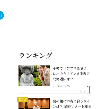
ランキング
小樽で「アフロ仏さま」
に出会う【アンヌ遙香の
北海道仏像ワ…
2026/07/26
No.
NEW
夏の鱧に本当に合うワイ
ンは？ 星野リゾート和食