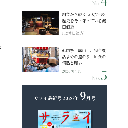
No.
創業から続く150余年の
歴史を今に守っている濵
田酒造
PR(濵田酒造)
な
祇園祭「鷹山」、完全復
、
活までの道のり｜町衆の
情熱と願い
2026/07/18
No.
9
サライ最新号
2026年
月号