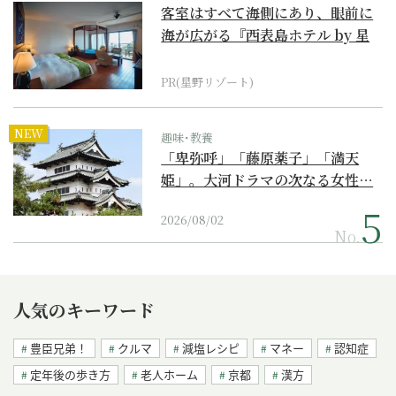
客室はすべて海側にあり、眼前に
海が広がる『西表島ホテル by 星
野リゾート』
PR(星野リゾート)
NEW
趣味･教養
「卑弥呼」「藤原薬子」「満天
姫」。大河ドラマの次なる女性…
2026/08/02
No.
人気のキーワード
豊臣兄弟！
クルマ
減塩レシピ
マネー
認知症
定年後の歩き方
老人ホーム
京都
漢方