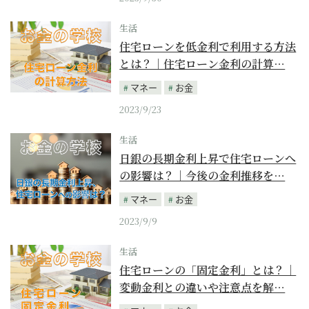
生活
住宅ローンを低金利で利用する方法
とは？｜住宅ローン金利の計算…
マネー
お金
2023/9/23
生活
日銀の長期金利上昇で住宅ローンへ
の影響は？｜今後の金利推移を…
マネー
お金
2023/9/9
生活
住宅ローンの「固定金利」とは？｜
変動金利との違いや注意点を解…