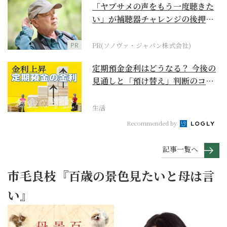
「ヤブサメの声をもう一度聴きた
い」が補聴器チャレンジの後押し
に
PR
PR(ソノヴァ・ジャパン株式会社)
定期預金金利はどうなる？ 今後の
見通しと「預け替え」判断のコツ
【お金の学校】
生活
Recommended by
記事一覧へ
市毛良枝『百歳の景色見たいと母は言
い』