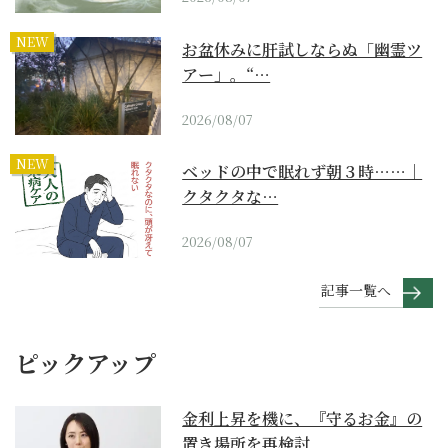
NEW
お盆休みに肝試しならぬ「幽霊ツ
アー」。“…
2026/08/07
NEW
ベッドの中で眠れず朝３時……｜
クタクタな…
2026/08/07
記事一覧へ
ピックアップ
金利上昇を機に、『守るお金』の
置き場所を再検討