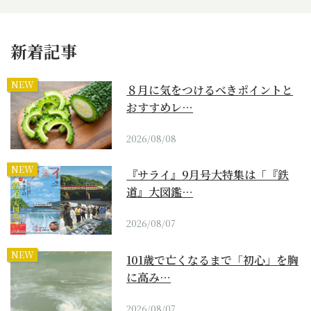
新着記事
NEW
８月に気をつけるべきポイントと
おすすめレ…
2026/08/08
NEW
『サライ』9月号大特集は「『鉄
道』大図鑑…
2026/08/07
NEW
101歳で亡くなるまで「初心」を胸
に高み…
2026/08/07