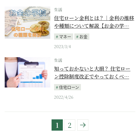
生活
住宅ローン金利とは？｜金利の推移
や種類について解説【お金の学…
マネー
お金
2023/3/4
生活
知っておかないと大損？ 住宅ロー
ン控除制度改正でやっておくべ…
住宅ローン
2022/4/26
1
2