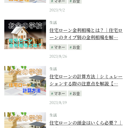
マネー
お金
2023/9/2
生活
住宅ローン金利相場とは？｜住宅ロ
ーンのタイプ別の金利相場を解…
マネー
お金
2023/8/26
生活
住宅ローンの計算方法｜シミュレー
ションする際の注意点を解説【…
マネー
お金
2023/8/19
生活
住宅ローンの頭金はいくら必要？｜