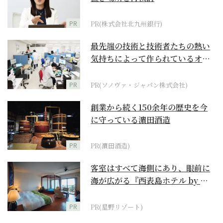
PR
PR(株式会社北九州銀行)
最先端の技術と技術者たちの熱い
気持ちによって作られているオー
ダーメイド補聴器
PR
PR(ソノヴァ・ジャパン株式会社)
創業から続く150余年の歴史を今
に守っている濵田酒造
PR
PR(濵田酒造)
客室はすべて海側にあり、眼前に
海が広がる『西表島ホテル by 星
野リゾート』
PR
PR(星野リゾート)