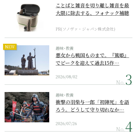
ことばと雑音を切り離し雑音を最
大限に除去する、フォナック補聴
器の最上位モデル
PR(ソノヴァ・ジャパン株式会社)
NEW
趣味･教養
悪女から戦国ものまで。『篤姫』
でピークを迎えて過去15作…
2026/08/02
No.
趣味･教養
衝撃の羽柴与一郎「初陣死」を語
ろう。どうして守り切れなか…
2026/07/26
No.