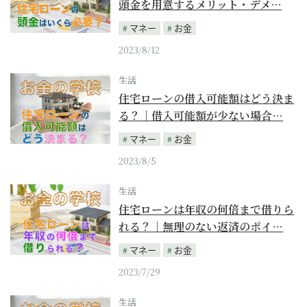
頭金を用意するメリット・デメ…
マネー
お金
2023/8/12
生活
住宅ローンの借入可能額はどう決ま
る？｜借入可能額が少ない場合…
マネー
お金
2023/8/5
生活
住宅ローンは年収の何倍まで借りら
れる？｜無理のない返済のポイ…
マネー
お金
2023/7/29
生活