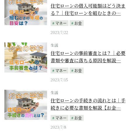
住宅ローンの借入可能額はどう決ま
る？｜住宅ローンを組むときの…
マネー
お金
2023/7/22
生活
住宅ローンの事前審査とは？｜必要
書類や審査に落ちる原因を解説…
マネー
お金
2023/7/15
生活
住宅ローンの手続きの流れとは｜手
続きに必要な書類を解説【お金…
マネー
お金
2023/7/8