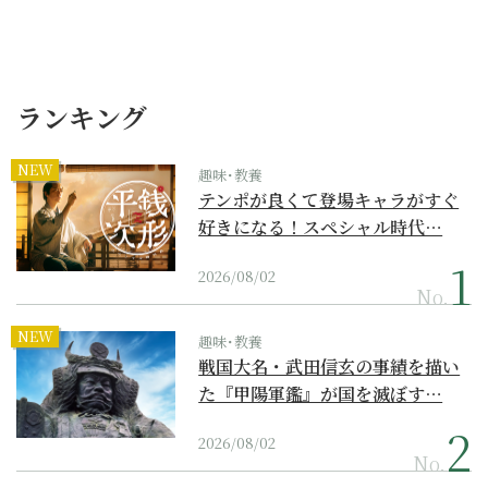
ランキング
NEW
趣味･教養
テンポが良くて登場キャラがすぐ
好きになる！スペシャル時代…
2026/08/02
No.
NEW
趣味･教養
戦国大名・武田信玄の事績を描い
た『甲陽軍鑑』が国を滅ぼす…
2026/08/02
No.