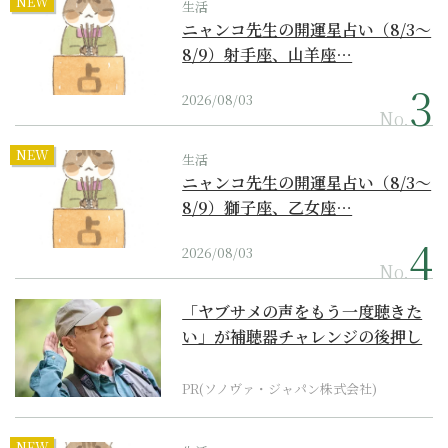
NEW
生活
ニャンコ先生の開運星占い（8/3～
8/9）射手座、山羊座…
2026/08/03
No.
NEW
生活
ニャンコ先生の開運星占い（8/3～
8/9）獅子座、乙女座…
2026/08/03
No.
「ヤブサメの声をもう一度聴きた
い」が補聴器チャレンジの後押し
に
PR(ソノヴァ・ジャパン株式会社)
NEW