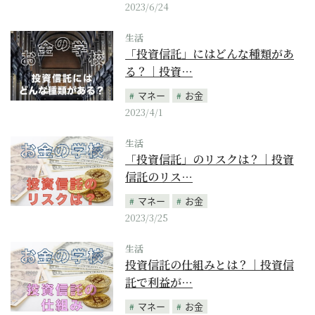
2023/6/24
生活
「投資信託」にはどんな種類があ
る？｜投資…
マネー
お金
2023/4/1
生活
「投資信託」のリスクは？｜投資
信託のリス…
マネー
お金
2023/3/25
生活
投資信託の仕組みとは？｜投資信
託で利益が…
マネー
お金