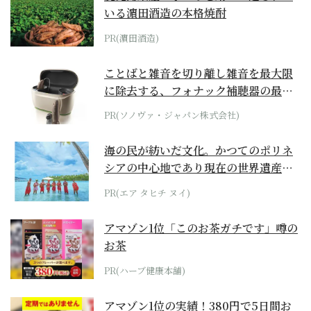
いる濵田酒造の本格焼酎
PR(濵田酒造)
ことばと雑音を切り離し雑音を最大限
に除去する、フォナック補聴器の最上
位モデル
PR(ソノヴァ・ジャパン株式会社)
海の民が紡いだ文化。かつてのポリネ
シアの中心地であり現在の世界遺産か
らみえてくる...
PR(エア タヒチ ヌイ)
アマゾン1位「このお茶ガチです」噂の
お茶
PR(ハーブ健康本舗)
アマゾン1位の実績！380円で5日間お