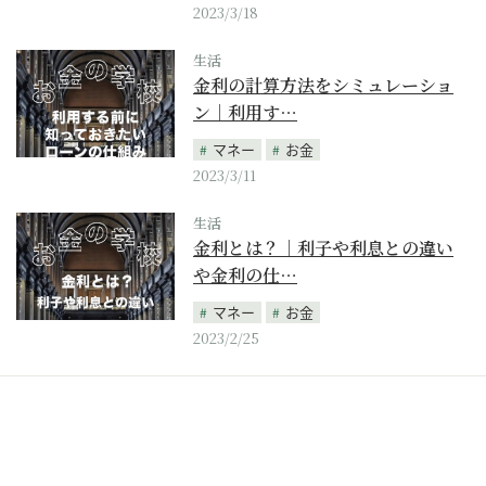
2023/3/18
生活
金利の計算方法をシミュレーショ
ン｜利用す…
マネー
お金
2023/3/11
生活
金利とは？｜利子や利息との違い
や金利の仕…
マネー
お金
2023/2/25