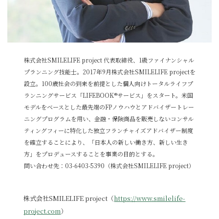
株式会社SMILELIFE project 代表取締役、1級ファイナンシャル
プランニング技能士。2017年9月株式会社SMILELIFE projectを
設立。100歳社会の到来を前提とした個人向けトータルライフプ
ランニングサービス「LIFEBOOK®サービス」をスタート。米国
モデルをベースとした最先端のFPノウハウとアドバイザートレー
ニングプログラムを用い、金融・保険商品を販売しないコンサル
ティングフィーに特化した独立フランチャイズアドバイザー制度
を確立することにより、「日本人の新しい働き方、新しい生き
方」をプロデュースすることを事業の目的とする。
問い合わせ先：03-6403-5390（株式会社SMILELIFE project）
株式会社SMILELIFE project（
https://www.smilelife-
project.com
）