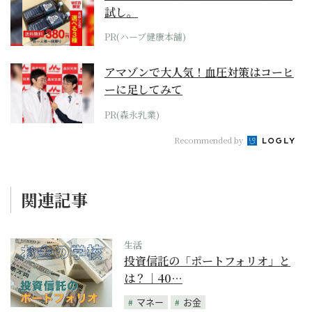
試し。
PR(ハーブ健康本舗)
アマゾンで大人気！血圧対策はコーヒ
ーに足してみて
PR(森永乳業)
Recommended by
関連記事
生活
投資信託の「ポートフォリオ」と
は？｜40…
マネー
お金