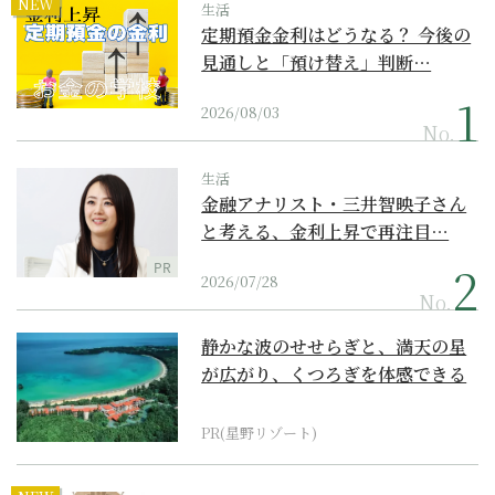
NEW
生活
定期預金金利はどうなる？ 今後の
見通しと「預け替え」判断…
2026/08/03
No.
生活
金融アナリスト・三井智映子さん
と考える、金利上昇で再注目…
PR
2026/07/28
No.
静かな波のせせらぎと、満天の星
が広がり、くつろぎを体感できる
『西表島ホテル by...
PR(星野リゾート)