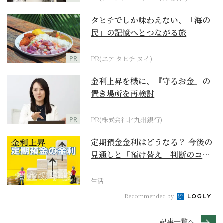
タヒチでしか味わえない、「海の
民」の記憶へとつながる旅
PR
PR(エア タヒチ ヌイ)
金利上昇を機に、『守るお金』の
置き場所を再検討
PR
PR(株式会社北九州銀行)
定期預金金利はどうなる？ 今後の
見通しと「預け替え」判断のコツ
【お金の学校】
生活
Recommended by
記事一覧へ