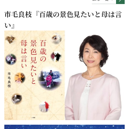
市毛良枝『百歳の景色見たいと母は言
い』