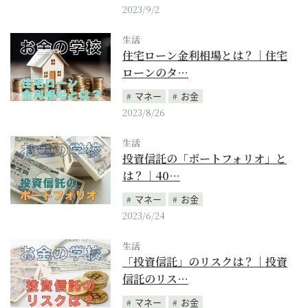
2023/9/2
生活
住宅ローン金利相場とは？｜住宅
ローンのタ…
マネー
お金
2023/8/26
生活
投資信託の「ポートフォリオ」と
は？｜40…
マネー
お金
2023/6/24
生活
「投資信託」のリスクは？｜投資
信託のリス…
マネー
お金