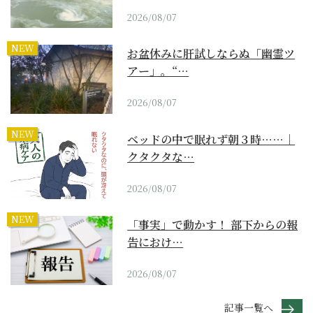
2026/08/07
NEW
お盆休みに肝試しならぬ「幽霊ツ
アー」。“…
2026/08/07
NEW
ベッドの中で眠れず朝３時……｜
クタクタな…
2026/08/07
NEW
「事実」で動かす！ 部下からの報
告におけ…
2026/08/07
記事一覧へ