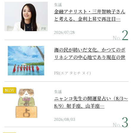
生活
金融アナリスト・三井智映子さん
と考える、金利上昇で再注目…
PR
2026/07/28
No.
海の民が紡いだ文化。かつてのポ
リネシアの中心地であり現在の世
界遺産からみえてくる...
PR(エア タヒチ ヌイ)
NEW
生活
ニャンコ先生の開運星占い（8/3～
8/9）射手座、山羊座…
2026/08/03
No.