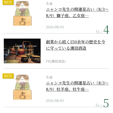
NEW
生活
ニャンコ先生の開運星占い（8/3～
8/9）獅子座、乙女座…
2026/08/03
No.
創業から続く150余年の歴史を今
に守っている濵田酒造
PR(濵田酒造)
NEW
生活
ニャンコ先生の開運星占い（8/3～
8/9）牡羊座、牡牛座…
2026/08/03
No.