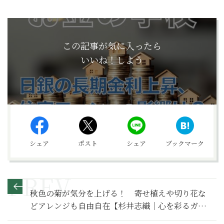
この記事が気に入ったら
いいね！しよう
シェア
ポスト
シェア
ブックマーク
秋色の菊が気分を上げる！ 寄せ植えや切り花な
どアレンジも自由自在【杉井志織｜心を彩るガー
デニング】