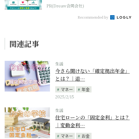
PR(Dreaw合同会社)
Recommended by
関連記事
生活
今さら聞けない「確定拠出年金」
とは？｜退…
マネー
年金
2025/2/15
生活
住宅ローンの「固定金利」とは？
｜変動金利…
マネー
お金