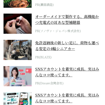
PR(濵田酒造)
オーダーメイドで製作する、高機能か
つ充電式の耳あな型補聴器
PR(ソノヴァ・ジャパン株式会社)
免許返納後の新しい足に。荷物も運べ
る安定の4輪シニアカー
PR(BLAZE)
SNSアカウントを着実に成長。実はみ
んなココ使ってます。
PR(Dreaw合同会社)
SNSアカウントを着実に成長。実はみ
んなココ使ってます。