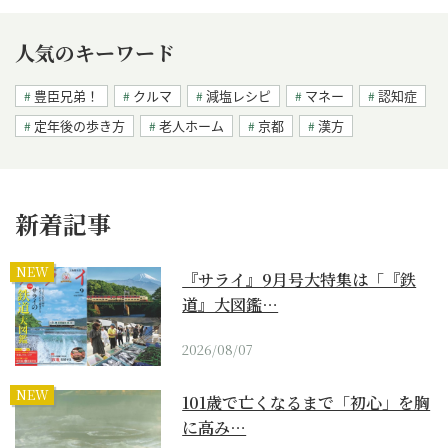
人気のキーワード
豊臣兄弟！
クルマ
減塩レシピ
マネー
認知症
定年後の歩き方
老人ホーム
京都
漢方
新着記事
NEW
『サライ』9月号大特集は「『鉄
道』大図鑑…
2026/08/07
NEW
101歳で亡くなるまで「初心」を胸
に高み…