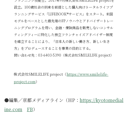
プランニング技能士。2017年9月株式会社SMILELIFE projectを
設立。100歳社会の到来を前提とした個人向けトータルライフプ
ランニングサービス「LIFEBOOK®サービス」をスタート。米国
モデルをベースとした最先端のFPノウハウとアドバイザートレー
ニングプログラムを用い、金融・保険商品を販売しないコンサル
ティングフィーに特化した独立フランチャイズアドバイザー制度
を確立することにより、「日本人の新しい働き方、新しい生き
方」をプロデュースすることを事業の目的とする。
問い合わせ先：03-6403-5390（株式会社SMILELIFE project）
株式会社SMILELIFE project（
https://www.smilelife-
project.com
）
●編集／京都メディアライン（HP：
https://kyotomedial
ine.com
FB
）