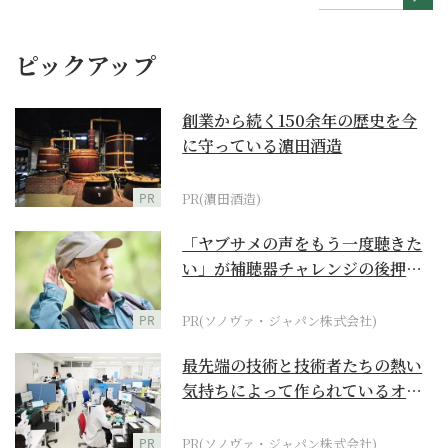
ピックアップ
創業から続く150余年の歴史を今
に守っている濵田酒造
PR
PR(濵田酒造)
「ヤブサメの声をもう一度聴きた
い」が補聴器チャレンジの後押し
に
PR
PR(ソノヴァ・ジャパン株式会社)
最先端の技術と技術者たちの熱い
気持ちによって作られているオー
ダーメイド補聴器
PR
PR(ソノヴァ・ジャパン株式会社)