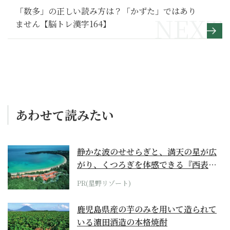
「数多」の正しい読み方は？「かずた」ではあり
ません【脳トレ漢字164】
あわせて読みたい
静かな波のせせらぎと、満天の星が広
がり、くつろぎを体感できる『西表島
ホテル by...
PR(星野リゾート)
鹿児島県産の芋のみを用いて造られて
いる濵田酒造の本格焼酎