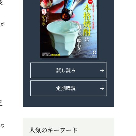
後
力が
試し読み
定期購読
己
れな
人気のキーワード
…