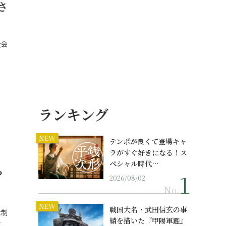
さ
社会
…
ランキング
NEW
テンポが良くて登場キャ
ラがすぐ好きになる！ス
ペシャル時代…
？
2026/08/02
No.
NEW
戦国大名・武田信玄の事
な制
績を描いた『甲陽軍鑑』
…