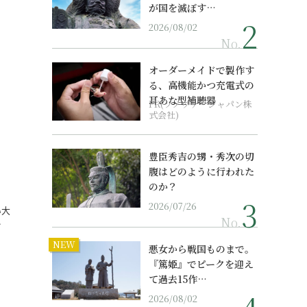
が国を滅ぼす…
2026/08/02
No.
オーダーメイドで製作す
る、高機能かつ充電式の
耳あな型補聴器
PR(ソノヴァ・ジャパン株
式会社)
、
豊臣秀吉の甥・秀次の切
腹はどのように行われた
のか？
2026/07/26
い大
No.
…
NEW
悪女から戦国ものまで。
『篤姫』でピークを迎え
て過去15作…
2026/08/02