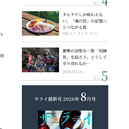
No.
タヒチでしか味わえな
い、「海の民」の記憶へ
とつながる旅
い
PR(エア タヒチ ヌイ)
衝撃の羽柴与一郎「初陣
手続
死」を語ろう。どうして
…
守り切れなか…
2026/07/26
No.
8
サライ最新号
2026年
月号