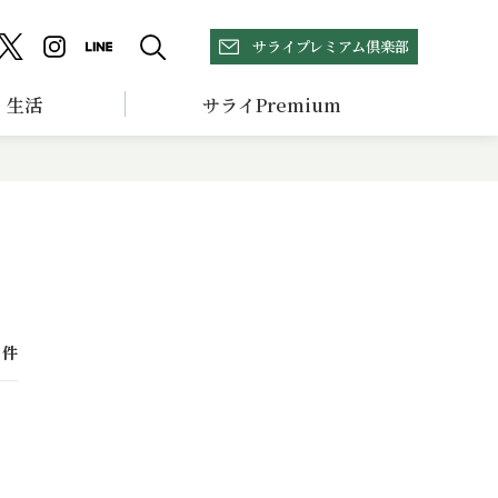
サライプレミアム倶楽部
生活
サライPremium
件