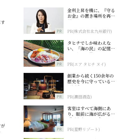
金利上昇を機に、『守る
お金』の置き場所を再検
討
ます
PR
PR(株式会社北九州銀行)
タヒチでしか味わえな
い、「海の民」の記憶へ
とつながる旅
PR
PR(エア タヒチ ヌイ)
創業から続く150余年の
歴史を今に守っている濵
田酒造
PR
PR(濵田酒造)
客室はすべて海側にあ
り、眼前に海が広がる
『西表島ホテル by 星野
リゾート』
すが
PR
PR(星野リゾート)
…