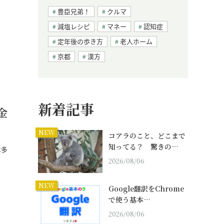
豊臣兄弟！
クルマ
減塩レシピ
マネー
認知症
定年後の歩き方
老人ホーム
京都
漢方
新着記事
金
NEW
コアラのこと、どこまで
知ってる？ 驚きの…
は多
…
2026/08/06
NEW
Google翻訳をChrome
で使う基本…
2026/08/06