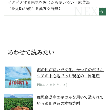
ゾクゾクする寒気を感じたら使いたい「麻黄湯」
【薬剤師が教える漢方薬辞典】
あわせて読みたい
海の民が紡いだ文化。かつてのポリネ
シアの中心地であり現在の世界遺産か
らみえてくる...
PR(エア タヒチ ヌイ)
鹿児島県産の芋のみを用いて造られて
いる濵田酒造の本格焼酎