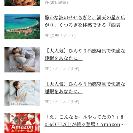
PR(濵田酒造)
静かな波のせせらぎと、満天の星が広
がり、くつろぎを体感できる『西表島
ホテル by...
PR(星野リゾート)
【大人気】ひんやり冷感寝具で快適な
睡眠をあなたに。
PR(アイリスプラザ)
【大人気】ひんやり冷感寝具で快適な
睡眠をあなたに。
PR(アイリスプラザ)
「え、こんなセールやってたの？」8
0％OFF以上が続々登場！Amazonの
本気が...