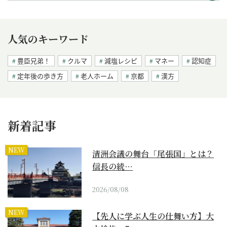
人気のキーワード
豊臣兄弟！
クルマ
減塩レシピ
マネー
認知症
定年後の歩き方
老人ホーム
京都
漢方
新着記事
NEW
清洲会議の舞台「尾張国」とは？
信長の統…
2026/08/08
NEW
【先人に学ぶ人生の仕舞い方】大