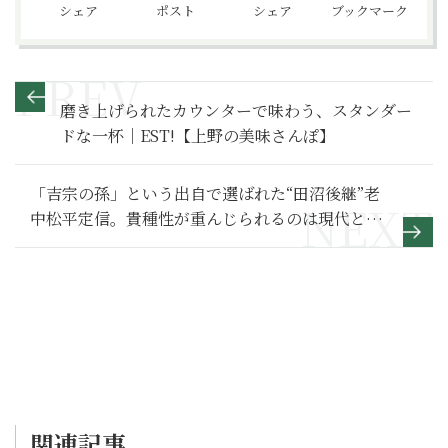
シェア
ポスト
シェア
ブックマーク
磨き上げられたカウンターで味わう、スタンダー
ドな一杯｜EST!【上野の美味さんぽ】
「吉宗の孫」という出自で選ばれた“田沼後継”老
中松平定信。貴種性が重んじられるのは現代と一
緒？【べらぼう～蔦重栄華乃夢噺～ 満喫リポー
ト】34
関連記事