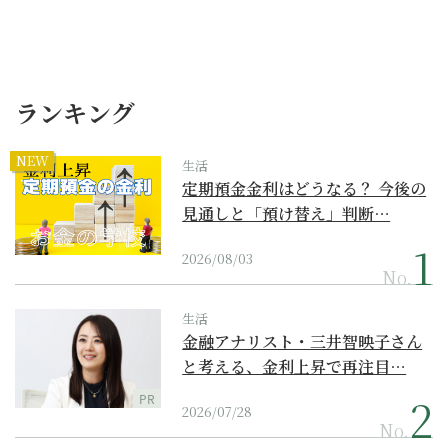
ランキング
NEW
生活
定期預金金利はどうなる？ 今後の
見通しと「預け替え」判断…
2026/08/03
No.
生活
金融アナリスト・三井智映子さん
と考える、金利上昇で再注目…
PR
2026/07/28
No.