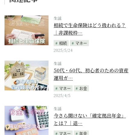
生活
相続で生命保険はどう扱われる？
｜非課税枠…
相続
マネー
2025/5/24
生活
50代・60代、初心者のための資産
運用ガ…
マネー
お金
2025/4/5
生活
今さら聞けない「確定拠出年金」
とは？｜退…
マネー
年金