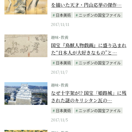
を描いた天才・円山応挙の傑作…
日本美術
ニッポンの国宝ファイル
2017/11/11
趣味･教養
国宝『鳥獣人物戯画』に盛り込まれ
た“日本人が大好きなもの”と…
日本美術
ニッポンの国宝ファイル
2017/11/7
趣味･教養
なぜ十字架が!? 国宝「姫路城」に残
された謎のキリシタン瓦の…
日本美術
ニッポンの国宝ファイル
2017/11/5