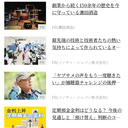
創業から続く150余年の歴史を今
に守っている濵田酒造
PR
PR(濵田酒造)
最先端の技術と技術者たちの熱い
気持ちによって作られているオー
ダーメイド補聴器
PR
PR(ソノヴァ・ジャパン株式会社)
「ヤブサメの声をもう一度聴きた
い」が補聴器チャレンジの後押し
に
PR
PR(ソノヴァ・ジャパン株式会社)
定期預金金利はどうなる？ 今後の
見通しと「預け替え」判断のコツ
【お金の学校】