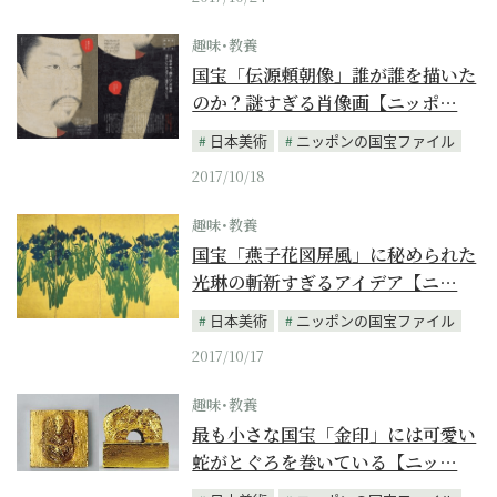
趣味･教養
国宝「伝源頼朝像」誰が誰を描いた
のか？謎すぎる肖像画【ニッポ…
日本美術
ニッポンの国宝ファイル
2017/10/18
趣味･教養
国宝「燕子花図屏風」に秘められた
光琳の斬新すぎるアイデア【ニ…
日本美術
ニッポンの国宝ファイル
2017/10/17
趣味･教養
最も小さな国宝「金印」には可愛い
蛇がとぐろを巻いている【ニッ…