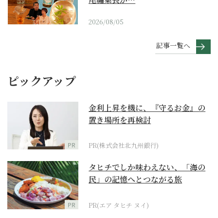
2026/08/05
記事一覧へ
ピックアップ
金利上昇を機に、『守るお金』の
置き場所を再検討
PR
PR(株式会社北九州銀行)
タヒチでしか味わえない、「海の
民」の記憶へとつながる旅
PR
PR(エア タヒチ ヌイ)