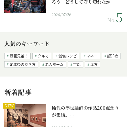
ろう。どうして守り切れなか…
2026/07/26
No.
人気のキーワード
豊臣兄弟！
クルマ
減塩レシピ
マネー
認知症
定年後の歩き方
老人ホーム
京都
漢方
新着記事
NEW
稀代の浮世絵師の作品200点余り
が集結。…