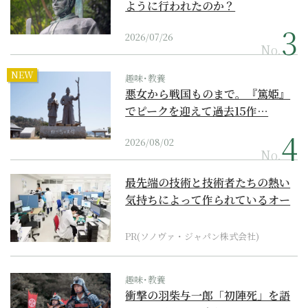
ように行われたのか？
2026/07/26
No.
NEW
趣味･教養
悪女から戦国ものまで。『篤姫』
でピークを迎えて過去15作…
2026/08/02
No.
最先端の技術と技術者たちの熱い
気持ちによって作られているオー
ダーメイド補聴器
PR(ソノヴァ・ジャパン株式会社)
趣味･教養
衝撃の羽柴与一郎「初陣死」を語