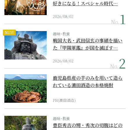
好きになる！スペシャル時代…
2026/08/02
No.
NEW
趣味･教養
戦国大名・武田信玄の事績を描い
た『甲陽軍鑑』が国を滅ぼす…
2026/08/02
No.
鹿児島県産の芋のみを用いて造ら
れている濵田酒造の本格焼酎
PR(濵田酒造)
趣味･教養
豊臣秀吉の甥・秀次の切腹はどの