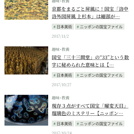
趣味･教養
京都をまるごと屏風に！国宝「洛中
洛外図屏風 上杉本」は細部が…
日本美術
ニッポンの国宝ファイル
2017/11/2
趣味･教養
国宝「三十三間堂」の“33”という数
字に秘められた意味とは【…
日本美術
ニッポンの国宝ファイル
2017/10/27
趣味･教養
現存３点がすべて国宝「曜変天目」
瑠璃色のミステリー【ニッポン…
日本美術
ニッポンの国宝ファイル
2017/10/24