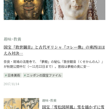
趣味･教養
国宝『救世観音』と古代ギリシャ『コレー像』の東西ほほ
えみ対決…
奈良・斑鳩の法隆寺で、「夢殿」の秘仏『救世観音（くせかんのん）』
が秋期公開中だ（〜11月22日まで）。普段は夢殿の奥に安…
日本美術
ニッポンの国宝ファイル
2017/11/14
趣味･教養
国宝「雪松図屏風」雪を描かずに雪