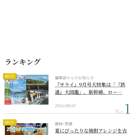
ランキング
NEW
編集部からのお知らせ
『サライ』9月号大特集は「『鉄
道』大図鑑」。新幹線、ロー…
2026/08/07
No.
NEW
趣味･教養
夏にぴったりな焼酎アレンジを吉