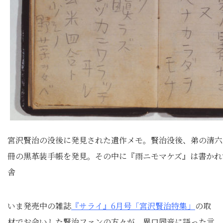
宮沢賢治の没後に発見された遺作メモ。賢治没後、弟の清六
冊の黒革装手帳を発見。その中に『雨ニモマケズ』は書かれ
舎
いま発売中の雑誌
『サライ』6月号「宮沢賢治特集」
の取
材でお会いした賢治ファンの方々が、異口同音に語った言