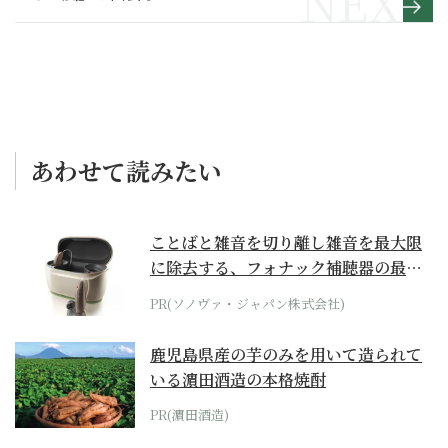
あわせて読みたい
ことばと雑音を切り離し雑音を最大限
に除去する、フォナック補聴器の最上
位モデル
PR(ソノヴァ・ジャパン株式会社)
鹿児島県産の芋のみを用いて造られて
いる濵田酒造の本格焼酎
PR(濵田酒造)