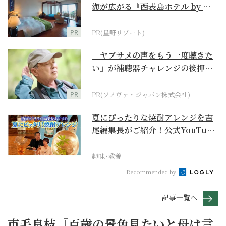
海が広がる『西表島ホテル by 星
野リゾート』
PR
PR(星野リゾート)
「ヤブサメの声をもう一度聴きた
い」が補聴器チャレンジの後押し
に
PR
PR(ソノヴァ・ジャパン株式会社)
夏にぴったりな焼酎アレンジを吉
尾編集長がご紹介！公式YouTube
【まったりサラ...
趣味･教養
Recommended by
記事一覧へ
市毛良枝『百歳の景色見たいと母は言