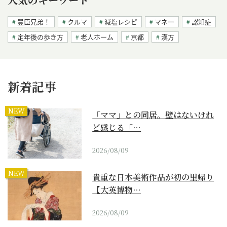
豊臣兄弟！
クルマ
減塩レシピ
マネー
認知症
定年後の歩き方
老人ホーム
京都
漢方
新着記事
NEW
「ママ」との同居。壁はないけれ
ど感じる「…
2026/08/09
NEW
貴重な日本美術作品が初の里帰り
【大英博物…
2026/08/09