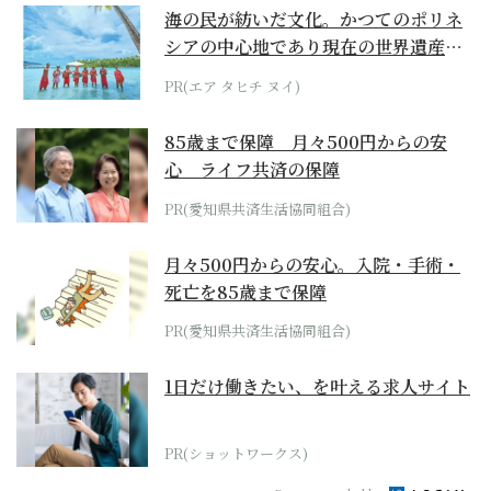
海の民が紡いだ文化。かつてのポリネ
シアの中心地であり現在の世界遺産か
らみえてくる...
PR(エア タヒチ ヌイ)
85歳まで保障 月々500円からの安
心 ライフ共済の保障
PR(愛知県共済生活協同組合)
月々500円からの安心。入院・手術・
死亡を85歳まで保障
PR(愛知県共済生活協同組合)
1日だけ働きたい、を叶える求人サイト
PR(ショットワークス)