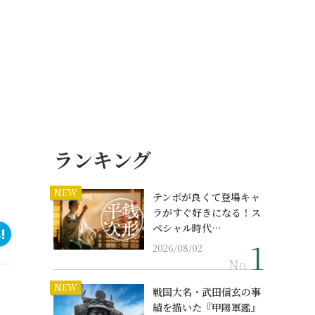
ランキング
NEW
テンポが良くて登場キャ
ラがすぐ好きになる！ス
ペシャル時代…
2026/08/02
No.
NEW
戦国大名・武田信玄の事
績を描いた『甲陽軍鑑』