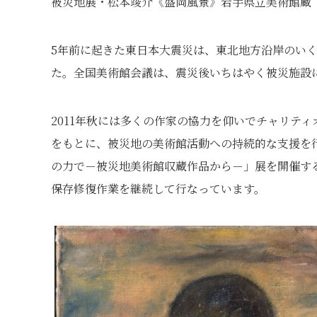
被災地展・松本竣介《盛岡風景》岩手県立美術館蔵
5年前に起きた東日本大震災は、東北地方沿岸のい
た。全国美術館会議は、震災後いちはやく被災施設
2011年秋には多くの作家の協力を仰いでチャリテ
をもとに、被災地の美術館活動への持続的な支援を行
の力で－被災地美術館収蔵作品から－」展を開催す
保存修復作業を継続して行なっています。