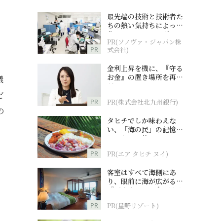
最先端の技術と技術者た
ちの熱い気持ちによって
作られているオーダーメ
PR(ソノヴァ・ジャパン株
イド補聴器
PR
式会社)
金利上昇を機に、『守る
お金』の置き場所を再検
議
討
ど
PR
PR(株式会社北九州銀行)
の
タヒチでしか味わえな
い、「海の民」の記憶へ
とつながる旅
PR
PR(エア タヒチ ヌイ)
客室はすべて海側にあ
り、眼前に海が広がる
『西表島ホテル by 星野
リゾート』
PR
PR(星野リゾート)