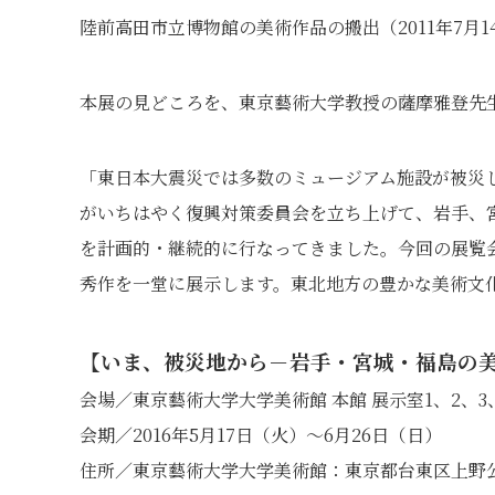
陸前高田市立博物館の美術作品の搬出（2011年7月1
本展の見どころを、東京藝術大学教授の薩摩雅登先
「東日本大震災では多数のミュージアム施設が被災
がいちはやく復興対策委員会を立ち上げて、岩手、
を計画的・継続的に行なってきました。今回の展覧
秀作を一堂に展示します。東北地方の豊かな美術文
【いま、被災地から－岩手・宮城・福島の
会場／東京藝術大学大学美術館 本館 展示室1、2、3
会期／2016年5月17日（火）～6月26日（日）
住所／東京藝術大学大学美術館：東京都台東区上野公