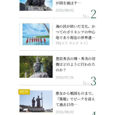
が国を滅ぼす…
2026/08/02
No.
海の民が紡いだ文化。か
つてのポリネシアの中心
地であり現在の世界遺産
からみえてくる...
PR(エア タヒチ ヌイ)
豊臣秀吉の甥・秀次の切
腹はどのように行われた
のか？
2026/07/26
No.
NEW
悪女から戦国ものまで。
『篤姫』でピークを迎え
て過去15作…
2026/08/02