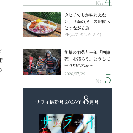
No.
タヒチでしか味わえな
し
い、「海の民」の記憶へ
とつながる旅
PR(エア タヒチ ヌイ)
ど
衝撃の羽柴与一郎「初陣
死」を語ろう。どうして
術
守り切れなか…
の
2026/07/26
No.
8
サライ最新号
2026年
月号