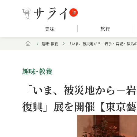
美味
旅行
趣味･教養
「いま、被災地から－岩手・宮城・福島
趣味･教養
「いま、被災地から－岩
復興」展を開催【東京藝