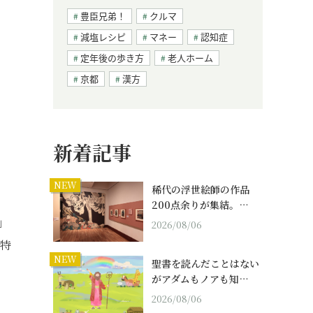
豊臣兄弟！
クルマ
減塩レシピ
マネー
認知症
定年後の歩き方
老人ホーム
京都
漢方
新着記事
NEW
稀代の浮世絵師の作品
200点余りが集結。…
」
2026/08/06
の特
NEW
聖書を読んだことはない
がアダムもノアも知…
2026/08/06