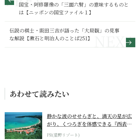
国宝・阿修羅像の「三面六臂」の意味するものと
は【ニッポンの国宝ファイル１】
伝説の棋士・阪田三吉が語った「大局観」の見事
な解説【漱石と明治人のことば251】
あわせて読みたい
静かな波のせせらぎと、満天の星が広
がり、くつろぎを体感できる『西表島
ホテル by...
PR(星野リゾート)