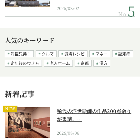
2026/08/02
No.
人気のキーワード
豊臣兄弟！
クルマ
減塩レシピ
マネー
認知症
定年後の歩き方
老人ホーム
京都
漢方
新着記事
NEW
稀代の浮世絵師の作品200点余り
が集結。…
2026/08/06