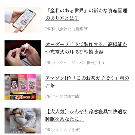
「金利のある世界」の新たな資産管理
のあり方とは？
PR(株式会社北九州銀行)
オーダーメイドで製作する、高機能か
つ充電式の耳あな型補聴器
PR(ソノヴァ・ジャパン株式会社)
アマゾン1位「このお茶ガチです」噂の
お茶
PR(ハーブ健康本舗)
【大人気】ひんやり冷感寝具で快適な
睡眠をあなたに。
PR(アイリスプラザ)