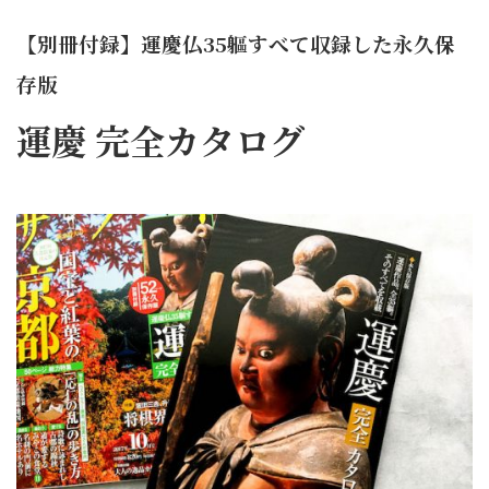
【別冊付録】運慶仏35軀すべて収録した永久保
存版
運慶 完全カタログ