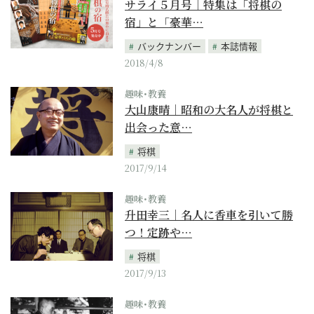
サライ５月号｜特集は「将棋の
宿」と「豪華…
バックナンバー
本誌情報
2018/4/8
趣味･教養
大山康晴｜昭和の大名人が将棋と
出会った意…
将棋
2017/9/14
趣味･教養
升田幸三｜名人に香車を引いて勝
つ！定跡や…
将棋
2017/9/13
趣味･教養