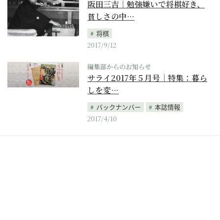
阪田三吉｜勉強嫌いで将棋好き、
貧しさの中…
将棋
2017/9/12
編集部からのお知らせ
サライ2017年５月号｜特集：暮ら
しを変…
バックナンバー
本誌情報
2017/4/10