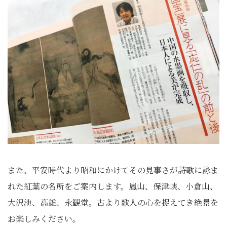
また、
平安時代より昭和にかけてその見事さが詩歌に詠ま
れた紅葉の名所
をご案内します。嵐山、保津峡、小倉山、
大沢池、高雄、永観堂。
古より歌人の心を捉えてき絶景を
お楽しみください。