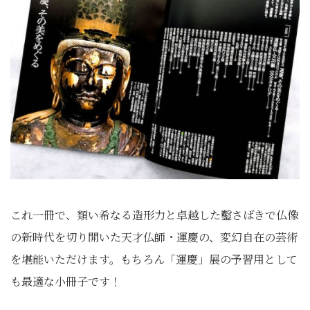
これ一冊で、
類い希なる造形力と卓越した鑿さばきで仏像
の新時代を切り開いた
天才仏師・運慶の、変幻自在の芸術
を堪能いただけます。
もちろん「運慶」展の予習用として
も最適な小冊子です！