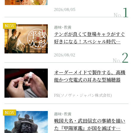
2026/08/05
No.
NEW
趣味･教養
テンポが良くて登場キャラがすぐ
好きになる！スペシャル時代…
2026/08/02
No.
オーダーメイドで製作する、高機
能かつ充電式の耳あな型補聴器
PR(ソノヴァ・ジャパン株式会社)
NEW
趣味･教養
戦国大名・武田信玄の事績を描い
た『甲陽軍鑑』が国を滅ぼす…