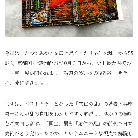
今年は、かつてみやこを焼き尽くした「応仁の乱」から55
0年。
京都国立博物館では10月３日から、史上最大規模の
「国宝」
展が開かれます。話題の多い秋の京都を『サラ
イ』流に歩きます。
まずは、ベストセラーとなった『応仁の乱』の著者・
呉座
勇一さんが乱の真相をわかりやすく解説し、
ゆかりの場所
をご案内します。「国宝」展も「応仁の乱」
の前後で日本
美術がどう変わったのか、
というユニークな視点で解説し