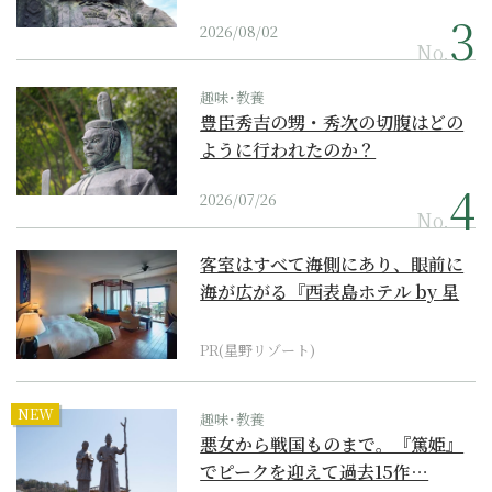
2026/08/02
No.
趣味･教養
豊臣秀吉の甥・秀次の切腹はどの
ように行われたのか？
2026/07/26
No.
客室はすべて海側にあり、眼前に
海が広がる『西表島ホテル by 星
野リゾート』
PR(星野リゾート)
NEW
趣味･教養
悪女から戦国ものまで。『篤姫』
でピークを迎えて過去15作…