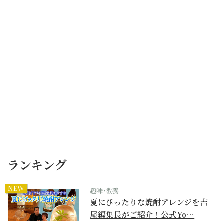
ランキング
NEW
趣味･教養
夏にぴったりな焼酎アレンジを吉
尾編集長がご紹介！公式Yo…