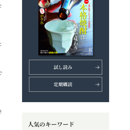
を
で
と
試し読み
で
定期購読
さ
人気のキーワード