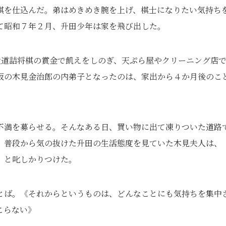
棋を仕込んだ。弟はめきめき腕を上げ、棋士になりたい気持ち
て昭和７年２月、升田少年は家を飛び出した。
大道詰将棋の賞金で飢えをしのぎ、天ぷら屋やクリーニング店
阪の木見金治郎の内弟子となったのは、家出から４か月後のこ
不満を募らせる。そんなある日、買い物に出て凍りついた道路
。普段から気の抜けた升田の生活態度を見ていた木見夫人は、
」と叱しかりつけた。
とば。《それからというものは、どんなことにも気持ちを集中
こらない》