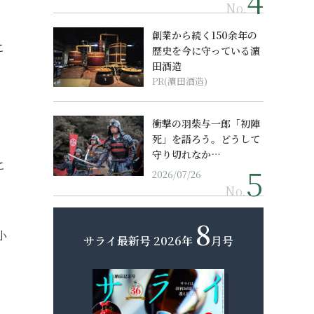
No.
創業から続く150余年の
こ
歴史を今に守っている濵
田酒造
PR(濵田酒造)
衝撃の羽柴与一郎「初陣
死」を語ろう。どうして
守り切れなか…
こ
2026/07/26
No.
8
小
サライ最新号
2026年
月号