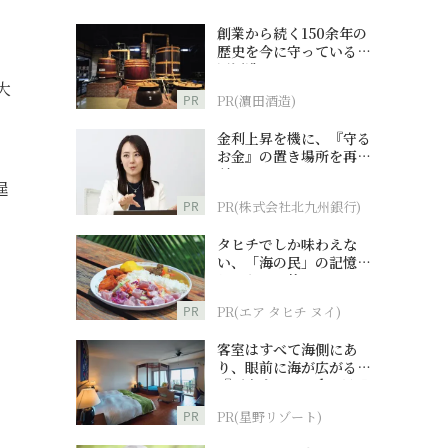
創業から続く150余年の
歴史を今に守っている濵
田酒造
大
PR
PR(濵田酒造)
金利上昇を機に、『守る
お金』の置き場所を再検
討
逞
PR
PR(株式会社北九州銀行)
タヒチでしか味わえな
い、「海の民」の記憶へ
とつながる旅
PR
PR(エア タヒチ ヌイ)
客室はすべて海側にあ
り、眼前に海が広がる
『西表島ホテル by 星野
リゾート』
PR
PR(星野リゾート)