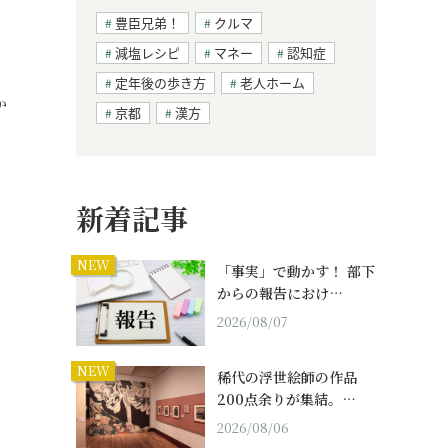
豊臣兄弟！
クルマ
減塩レシピ
マネー
認知症
定年後の歩き方
老人ホーム
か
京都
漢方
新着記事
NEW
「事実」で動かす！ 部下
からの報告におけ…
2026/08/07
NEW
稀代の浮世絵師の作品
200点余りが集結。…
2026/08/06