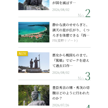
が国を滅ぼす…
2026/08/02
No.
静かな波のせせらぎと、
満天の星が広がり、くつ
ろぎを体感できる『西表
島ホテル by...
PR(星野リゾート)
NEW
悪女から戦国ものまで。
『篤姫』でピークを迎え
て過去15作…
2026/08/02
No.
豊臣秀吉の甥・秀次の切
腹はどのように行われた
のか？
2026/07/26