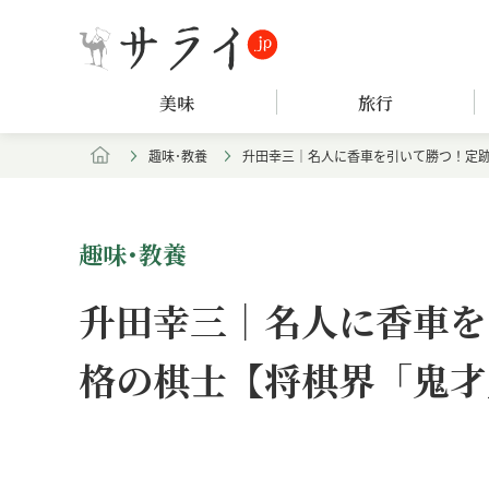
美味
旅行
趣味･教養
升田幸三｜名人に香車を引いて勝つ！定
趣味･教養
升田幸三｜名人に香車を
格の棋士【将棋界「鬼才
Loaded
:
/
Unmute
7.61%