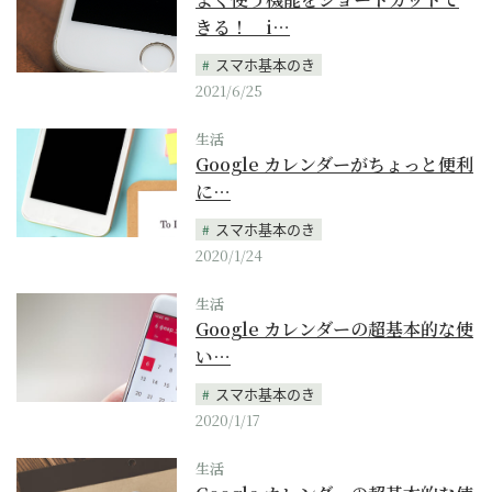
きる！ i…
スマホ基本のき
2021/6/25
生活
Google カレンダーがちょっと便利
に…
スマホ基本のき
2020/1/24
生活
Google カレンダーの超基本的な使
い…
スマホ基本のき
2020/1/17
生活