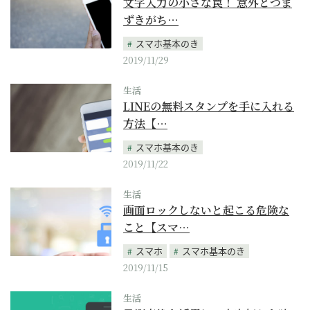
文字入力の小さな罠！ 意外とつま
ずきがち…
スマホ基本のき
2019/11/29
生活
LINEの無料スタンプを手に入れる
方法【…
スマホ基本のき
2019/11/22
生活
画面ロックしないと起こる危険な
こと【スマ…
スマホ
スマホ基本のき
2019/11/15
生活