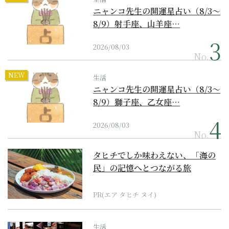
ニャンコ先生の開運星占い（8/3～
8/9）射手座、山羊座…
2026/08/03
No.
NEW
生活
ニャンコ先生の開運星占い（8/3～
8/9）獅子座、乙女座…
2026/08/03
No.
タヒチでしか味わえない、「海の
民」の記憶へとつながる旅
PR(エア タヒチ ヌイ)
生活