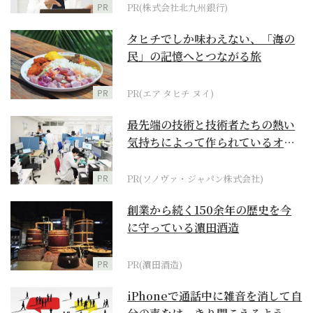
PR
PR(株式会社北九州銀行)
タヒチでしか味わえない、「海の
民」の記憶へとつながる旅
PR
PR(エア タヒチ ヌイ)
最先端の技術と技術者たちの熱い
気持ちによって作られているオー
ダーメイド補聴器
PR
PR(ソノヴァ・ジャパン株式会社)
創業から続く150余年の歴史を今
に守っている濵田酒造
PR
PR(濵田酒造)
iPhoneで通話中に雑音を消して自