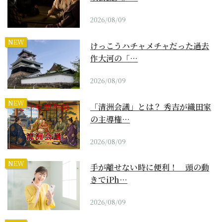
2026/08/09
NEW
けっこうハチャメチャだった過去
作大河の「…
2026/08/09
NEW
「清洲会議」とは？ 秀吉が織田家
の主導権…
2026/08/09
NEW
手が離せない時に便利！ 頭の動
きでiPh…
2026/08/09