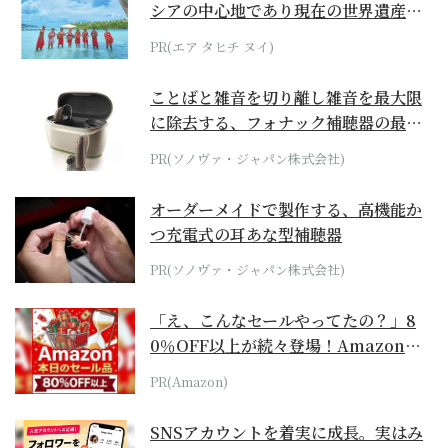
シアの中心地であり現在の世界遺産か
らみえてくる...
PR(エア タヒチ ヌイ)
ことばと雑音を切り離し雑音を最大限
に除去する、フォナック補聴器の最上
位モデル
PR(ソノヴァ・ジャパン株式会社)
オーダーメイドで製作する、高機能か
つ充電式の耳あな型補聴器
PR(ソノヴァ・ジャパン株式会社)
「え、こんなセールやってたの？」8
0％OFF以上が続々登場！Amazonの
本気が...
PR(Amazon)
SNSアカウントを着実に成長。実はみ