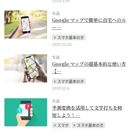
2020/1/10
生活
Google マップで簡単に自宅へのル
ー…
スマホ基本のき
2019/12/20
生活
Google マップの超基本的な使い方
【…
スマホ基本のき
2019/12/6
生活
予測変換を活用して文字打ちを時
短しよう！…
スマホ
スマホ基本のき