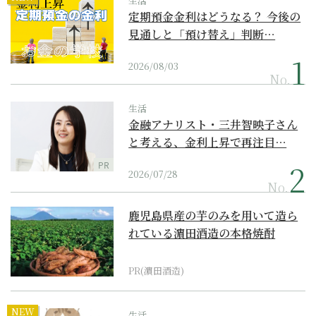
生活
定期預金金利はどうなる？ 今後の
見通しと「預け替え」判断…
2026/08/03
No.
生活
金融アナリスト・三井智映子さん
と考える、金利上昇で再注目…
PR
2026/07/28
No.
鹿児島県産の芋のみを用いて造ら
れている濵田酒造の本格焼酎
PR(濵田酒造)
NEW
生活