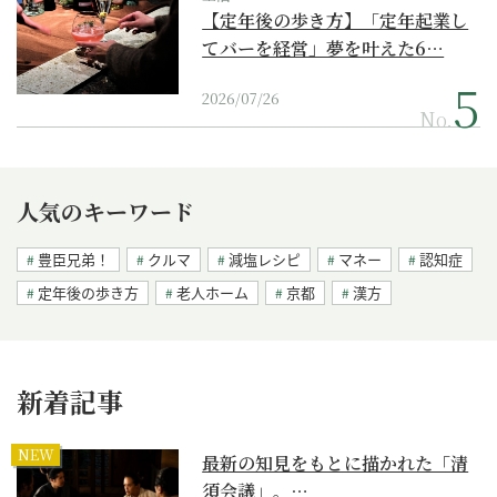
【定年後の歩き方】「定年起業し
てバーを経営」夢を叶えた6…
2026/07/26
No.
人気のキーワード
豊臣兄弟！
クルマ
減塩レシピ
マネー
認知症
定年後の歩き方
老人ホーム
京都
漢方
新着記事
NEW
最新の知見をもとに描かれた「清
須会議」。…