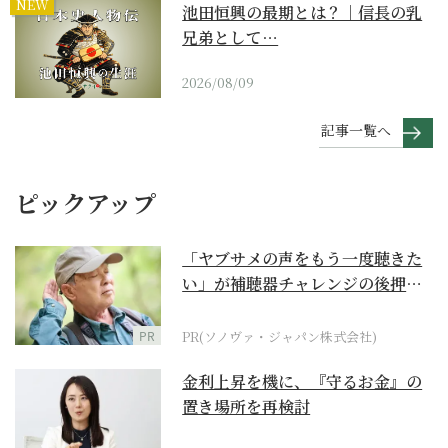
NEW
池田恒興の最期とは？｜信長の乳
兄弟として…
2026/08/09
記事一覧へ
ピックアップ
「ヤブサメの声をもう一度聴きた
い」が補聴器チャレンジの後押し
に
PR
PR(ソノヴァ・ジャパン株式会社)
金利上昇を機に、『守るお金』の
置き場所を再検討