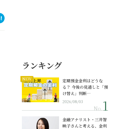
ランキング
NEW
定期預金金利はどうな
る？ 今後の見通しと「預
け替え」判断…
2026/08/03
No.
金融アナリスト・三井智
映子さんと考える、金利