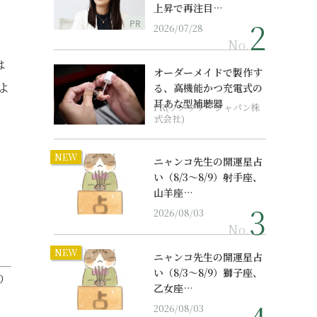
上昇で再注目…
PR
2026/07/28
No.
は
オーダーメイドで製作す
よ
る、高機能かつ充電式の
耳あな型補聴器
PR(ソノヴァ・ジャパン株
式会社)
NEW
ニャンコ先生の開運星占
い（8/3～8/9）射手座、
山羊座…
2026/08/03
No.
NEW
ニャンコ先生の開運星占
い（8/3～8/9）獅子座、
り
乙女座…
2026/08/03