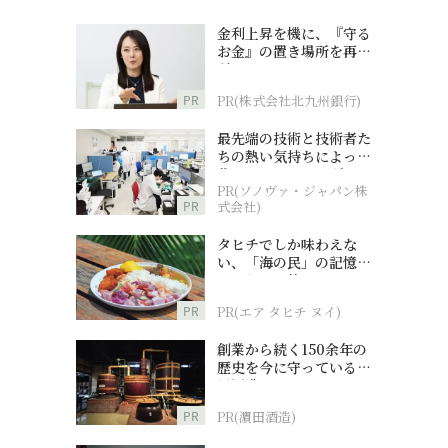
金利上昇を機に、『守る
お金』の置き場所を再検
討
PR
PR(株式会社北九州銀行)
最先端の技術と技術者た
ちの熱い気持ちによって
作られているオーダーメ
PR(ソノヴァ・ジャパン株
イド補聴器
PR
式会社)
タヒチでしか味わえな
い、「海の民」の記憶へ
とつながる旅
PR
PR(エア タヒチ ヌイ)
創業から続く150余年の
歴史を今に守っている濵
田酒造
PR
PR(濵田酒造)