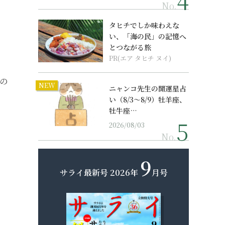
No.
タヒチでしか味わえな
い、「海の民」の記憶へ
とつながる旅
PR(エア タヒチ ヌイ)
の
NEW
ニャンコ先生の開運星占
い（8/3～8/9）牡羊座、
牡牛座…
2026/08/03
No.
9
サライ最新号
2026年
月号