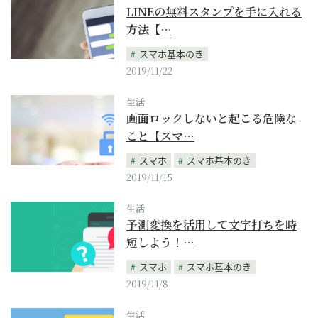
LINEの無料スタンプを手に入れる
方法【…
スマホ基本のき
2019/11/22
生活
画面ロックしないと起こる危険な
こと【スマ…
スマホ
スマホ基本のき
2019/11/15
生活
予測変換を活用して文字打ちを時
短しよう！…
スマホ
スマホ基本のき
2019/11/8
生活