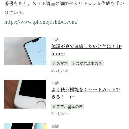
著書もあり。スマホ講座の講師やカリキュラム作成も手が
けている。
https://www.iphonejoshibu.com/
生活
体調不良で連絡したいときに！ iP
hon…
スマホ
スマホ基本のき
2021/7/16
生活
よく使う機能をショートカットで
きる！ i…
スマホ基本のき
2021/6/25
生活