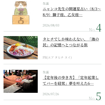
生活
ニャンコ先生の開運星占い（8/3～
8/9）獅子座、乙女座…
2026/08/03
No.
タヒチでしか味わえない、「海の
民」の記憶へとつながる旅
PR(エア タヒチ ヌイ)
生活
【定年後の歩き方】「定年起業し
てバーを経営」夢を叶えた6…
2026/07/26
No.