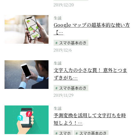
2019/12/20
生活
Google マップの超基本的な使い方
【…
スマホ基本のき
2019/12/6
生活
文字入力の小さな罠！ 意外とつま
ずきがち…
スマホ基本のき
2019/11/29
生活
予測変換を活用して文字打ちを時
短しよう！…
スマホ
スマホ基本のき