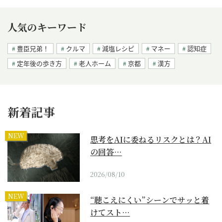
人気のキーワード
豊臣兄弟！
クルマ
減塩レシピ
マネー
認知症
定年後の歩き方
老人ホーム
京都
漢方
新着記事
NEW
思考をAIに委ねるリスクとは？AI
の回答…
2026/08/10
NEW
“聴こえにくい”シーンでサッと着
けてスト…