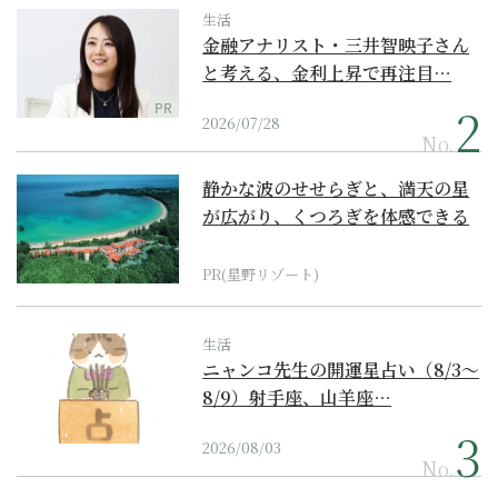
生活
金融アナリスト・三井智映子さん
と考える、金利上昇で再注目…
PR
2026/07/28
No.
静かな波のせせらぎと、満天の星
が広がり、くつろぎを体感できる
『西表島ホテル by...
PR(星野リゾート)
生活
ニャンコ先生の開運星占い（8/3～
8/9）射手座、山羊座…
2026/08/03
No.