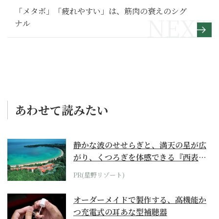
「メタボ」「疲れやすい」は、筋肉の衰えのシグ
ナル
あわせて読みたい
静かな波のせせらぎと、満天の星が広
がり、くつろぎを体感できる『西表島
ホテル by...
PR(星野リゾート)
オーダーメイドで製作する、高機能か
つ充電式の耳あな型補聴器