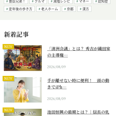
豊臣兄弟！
クルマ
減塩レシピ
マネー
認知症
定年後の歩き方
老人ホーム
京都
漢方
新着記事
NEW
「清洲会議」とは？ 秀吉が織田家
の主導権…
2026/08/09
NEW
手が離せない時に便利！ 頭の動
きでiPh…
2026/08/09
NEW
池田恒興の最期とは？｜信長の乳