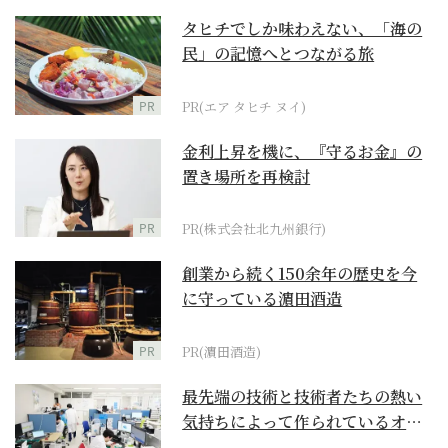
タヒチでしか味わえない、「海の
民」の記憶へとつながる旅
PR
PR(エア タヒチ ヌイ)
金利上昇を機に、『守るお金』の
置き場所を再検討
PR
PR(株式会社北九州銀行)
創業から続く150余年の歴史を今
に守っている濵田酒造
PR
PR(濵田酒造)
最先端の技術と技術者たちの熱い
気持ちによって作られているオー
ダーメイド補聴器