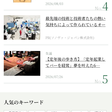
2026/08/03
No.
最先端の技術と技術者たちの熱い
気持ちによって作られているオー
ダーメイド補聴器
PR(ソノヴァ・ジャパン株式会社)
生活
【定年後の歩き方】「定年起業し
てバーを経営」夢を叶えた6…
2026/07/26
No.
人気のキーワード