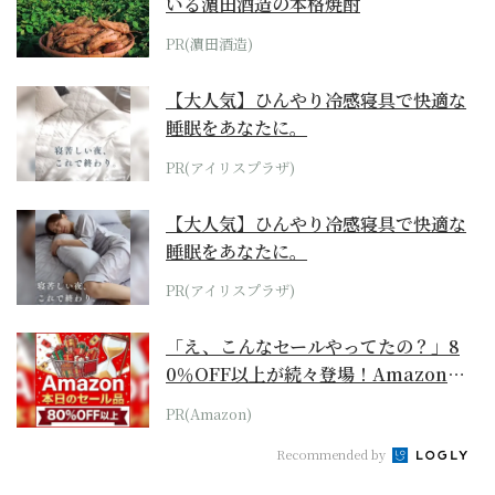
いる濵田酒造の本格焼酎
PR(濵田酒造)
【大人気】ひんやり冷感寝具で快適な
睡眠をあなたに。
PR(アイリスプラザ)
【大人気】ひんやり冷感寝具で快適な
睡眠をあなたに。
PR(アイリスプラザ)
「え、こんなセールやってたの？」8
0％OFF以上が続々登場！Amazonの
本気が...
PR(Amazon)
Recommended by