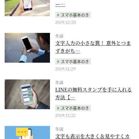
ー…
スマホ基本のき
2019/12/20
生活
文字入力の小さな罠！ 意外とつま
ずきがち…
スマホ基本のき
2019/11/29
生活
LINEの無料スタンプを手に入れる
方法【…
スマホ基本のき
2019/11/22
生活
文字も表示を大きく＆見やすくカ