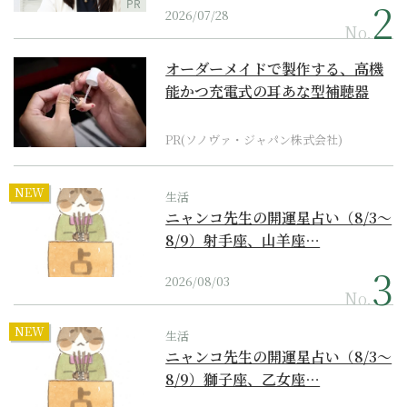
PR
2026/07/28
No.
オーダーメイドで製作する、高機
能かつ充電式の耳あな型補聴器
PR(ソノヴァ・ジャパン株式会社)
NEW
生活
ニャンコ先生の開運星占い（8/3～
8/9）射手座、山羊座…
2026/08/03
No.
NEW
生活
ニャンコ先生の開運星占い（8/3～
8/9）獅子座、乙女座…