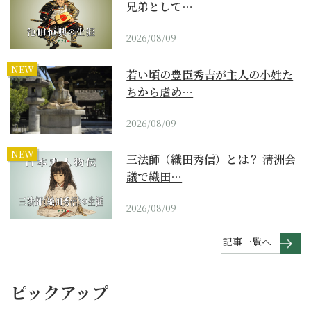
兄弟として…
2026/08/09
NEW
若い頃の豊臣秀吉が主人の小姓た
ちから虐め…
2026/08/09
NEW
三法師（織田秀信）とは？ 清洲会
議で織田…
2026/08/09
記事一覧へ
ピックアップ