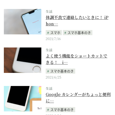
生活
体調不良で連絡したいときに！ iP
hon…
スマホ
スマホ基本のき
2021/7/16
生活
よく使う機能をショートカットで
きる！ i…
スマホ基本のき
2021/6/25
生活
Google カレンダーがちょっと便利
に…
スマホ基本のき