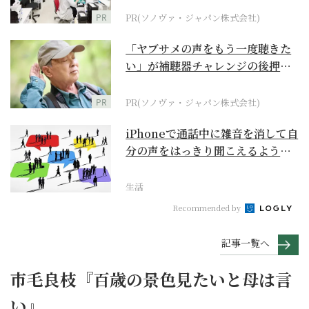
PR
PR(ソノヴァ・ジャパン株式会社)
「ヤブサメの声をもう一度聴きた
い」が補聴器チャレンジの後押し
に
PR
PR(ソノヴァ・ジャパン株式会社)
iPhoneで通話中に雑音を消して自
分の声をはっきり聞こえるように
するには？【ス...
生活
Recommended by
記事一覧へ
市毛良枝『百歳の景色見たいと母は言
い』