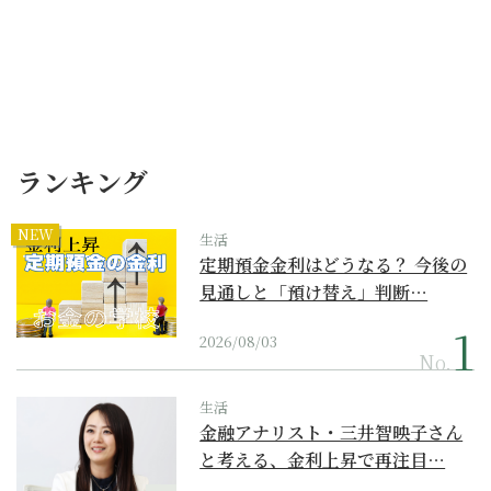
ランキング
NEW
生活
定期預金金利はどうなる？ 今後の
見通しと「預け替え」判断…
2026/08/03
No.
生活
金融アナリスト・三井智映子さん
と考える、金利上昇で再注目…