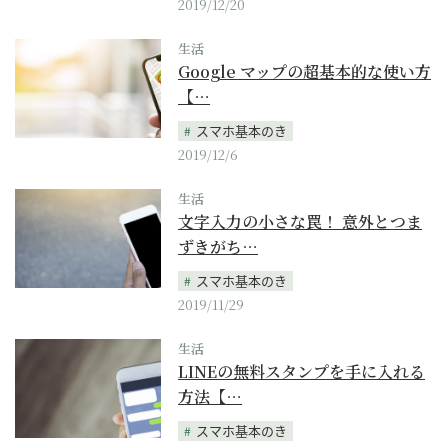
2019/12/20
生活
Google マップの超基本的な使い方
【…
スマホ基本のき
2019/12/6
生活
文字入力の小さな罠！ 意外とつま
ずきがち…
スマホ基本のき
2019/11/29
生活
LINEの無料スタンプを手に入れる
方法【…
スマホ基本のき