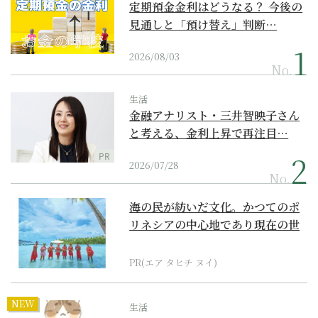
定期預金金利はどうなる？ 今後の
見通しと「預け替え」判断…
2026/08/03
No.
生活
金融アナリスト・三井智映子さん
と考える、金利上昇で再注目…
PR
2026/07/28
No.
海の民が紡いだ文化。かつてのポ
リネシアの中心地であり現在の世
界遺産からみえてくる...
PR(エア タヒチ ヌイ)
NEW
生活