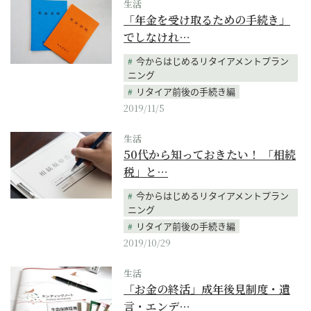
生活
「年金を受け取るための手続き」
でしなけれ…
今からはじめるリタイアメントプラン
ニング
リタイア前後の手続き編
2019/11/5
生活
50代から知っておきたい！ 「相続
税」と…
今からはじめるリタイアメントプラン
ニング
リタイア前後の手続き編
2019/10/29
生活
「お金の終活」成年後見制度・遺
言・エンデ…