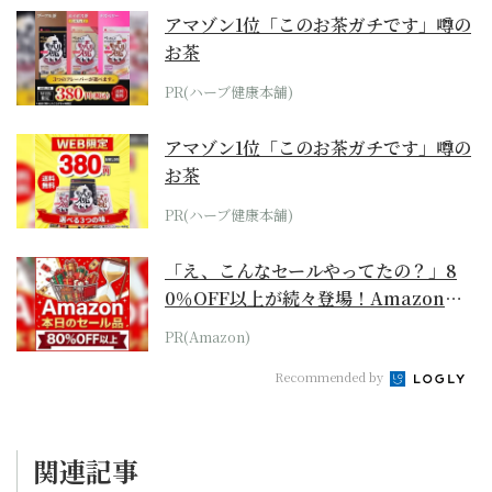
アマゾン1位「このお茶ガチです」噂の
お茶
PR(ハーブ健康本舗)
アマゾン1位「このお茶ガチです」噂の
お茶
PR(ハーブ健康本舗)
「え、こんなセールやってたの？」8
0％OFF以上が続々登場！Amazonの
本気が...
PR(Amazon)
Recommended by
関連記事