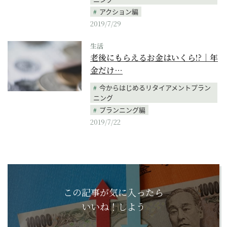
アクション編
2019/7/29
生活
老後にもらえるお金はいくら!?｜年
金だけ…
今からはじめるリタイアメントプラン
ニング
プランニング編
2019/7/22
この記事が気に入ったら
いいね！しよう