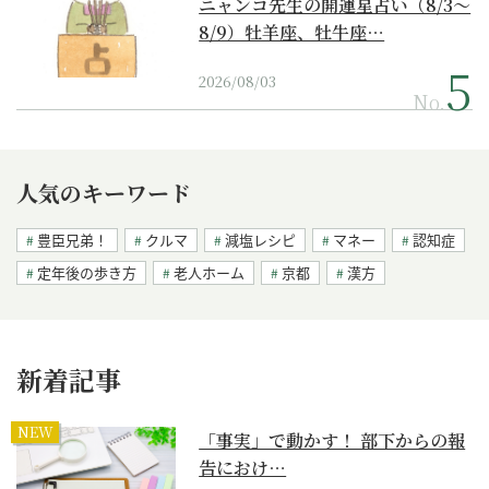
ニャンコ先生の開運星占い（8/3～
8/9）牡羊座、牡牛座…
2026/08/03
No.
人気のキーワード
豊臣兄弟！
クルマ
減塩レシピ
マネー
認知症
定年後の歩き方
老人ホーム
京都
漢方
新着記事
NEW
「事実」で動かす！ 部下からの報
告におけ…