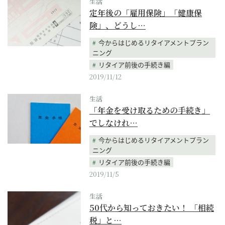
生活
定年後の「雇用保険」「健康保
険」、どうし…
今からはじめるリタイアメントプラン
ニング
リタイア前後の手続き編
2019/11/12
生活
「年金を受け取るための手続き」
でしなけれ…
今からはじめるリタイアメントプラン
ニング
リタイア前後の手続き編
2019/11/5
生活
50代から知っておきたい！ 「相続
税」と…