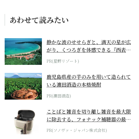
あわせて読みたい
静かな波のせせらぎと、満天の星が広
がり、くつろぎを体感できる『西表島
ホテル by...
PR(星野リゾート)
鹿児島県産の芋のみを用いて造られて
いる濵田酒造の本格焼酎
PR(濵田酒造)
ことばと雑音を切り離し雑音を最大限
に除去する、フォナック補聴器の最上
位モデル
PR(ソノヴァ・ジャパン株式会社)