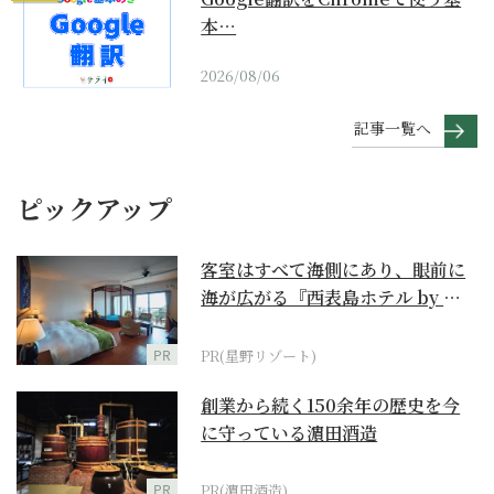
本…
2026/08/06
記事一覧へ
ピックアップ
客室はすべて海側にあり、眼前に
海が広がる『西表島ホテル by 星
野リゾート』
PR
PR(星野リゾート)
創業から続く150余年の歴史を今
に守っている濵田酒造
PR
PR(濵田酒造)