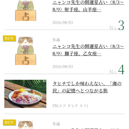
ニャンコ先生の開運星占い（8/3～
8/9）射手座、山羊座…
2026/08/03
No.
NEW
生活
ニャンコ先生の開運星占い（8/3～
8/9）獅子座、乙女座…
2026/08/03
No.
タヒチでしか味わえない、「海の
民」の記憶へとつながる旅
PR(エア タヒチ ヌイ)
NEW
生活