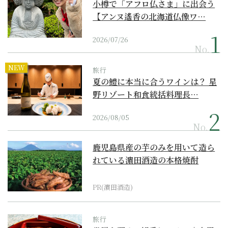
小樽で「アフロ仏さま」に出会う
【アンヌ遙香の北海道仏像ワ…
2026/07/26
No.
NEW
旅行
夏の鱧に本当に合うワインは？ 星
野リゾート和食統括料理長…
2026/08/05
No.
鹿児島県産の芋のみを用いて造ら
れている濵田酒造の本格焼酎
PR(濵田酒造)
旅行