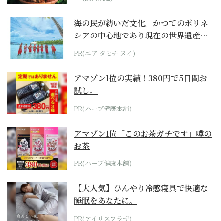
海の民が紡いだ文化。かつてのポリネ
シアの中心地であり現在の世界遺産か
らみえてくる...
PR(エア タヒチ ヌイ)
アマゾン1位の実績！380円で5日間お
試し。
PR(ハーブ健康本舗)
アマゾン1位「このお茶ガチです」噂の
お茶
PR(ハーブ健康本舗)
【大人気】ひんやり冷感寝具で快適な
睡眠をあなたに。
PR(アイリスプラザ)