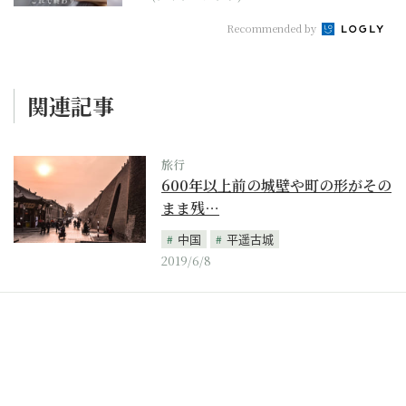
Recommended by
関連記事
旅行
600年以上前の城壁や町の形がその
まま残…
中国
平遥古城
2019/6/8