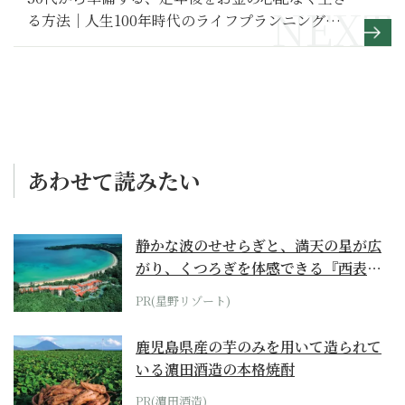
る方法｜人生100年時代のライフプランニングの
考え方
あわせて読みたい
静かな波のせせらぎと、満天の星が広
がり、くつろぎを体感できる『西表島
ホテル by...
PR(星野リゾート)
鹿児島県産の芋のみを用いて造られて
いる濵田酒造の本格焼酎
PR(濵田酒造)