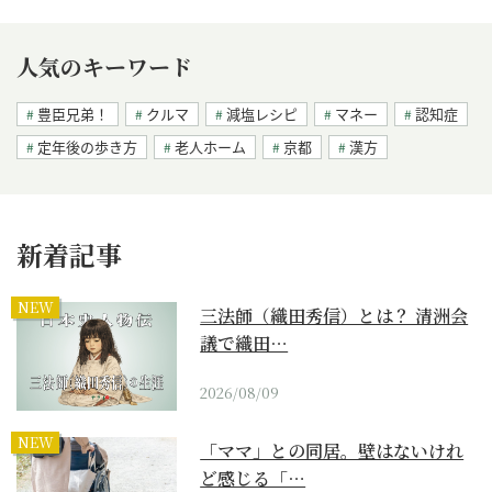
人気のキーワード
豊臣兄弟！
クルマ
減塩レシピ
マネー
認知症
定年後の歩き方
老人ホーム
京都
漢方
新着記事
NEW
三法師（織田秀信）とは？ 清洲会
議で織田…
2026/08/09
NEW
「ママ」との同居。壁はないけれ
ど感じる「…