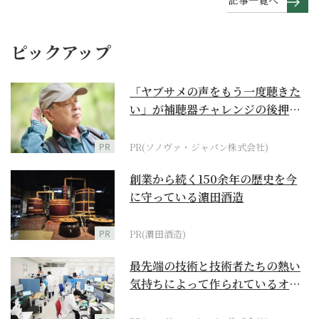
記事一覧へ
ピックアップ
「ヤブサメの声をもう一度聴きた
い」が補聴器チャレンジの後押し
に
PR
PR(ソノヴァ・ジャパン株式会社)
創業から続く150余年の歴史を今
に守っている濵田酒造
PR
PR(濵田酒造)
最先端の技術と技術者たちの熱い
気持ちによって作られているオー
ダーメイド補聴器