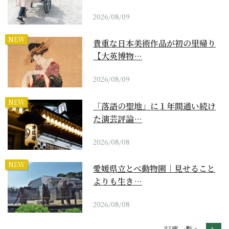
2026/08/09
NEW
貴重な日本美術作品が初の里帰り
【大英博物…
2026/08/09
NEW
「落語の聖地」に１年間通い続け
た演芸評論…
2026/08/08
NEW
愛媛県立とべ動物園｜見せること
よりも生き…
2026/08/08