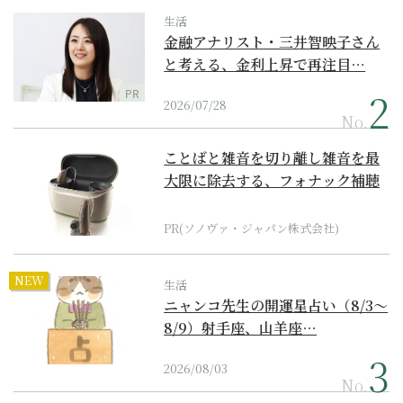
生活
金融アナリスト・三井智映子さん
と考える、金利上昇で再注目…
PR
2026/07/28
No.
ことばと雑音を切り離し雑音を最
大限に除去する、フォナック補聴
器の最上位モデル
PR(ソノヴァ・ジャパン株式会社)
NEW
生活
ニャンコ先生の開運星占い（8/3～
8/9）射手座、山羊座…
2026/08/03
No.