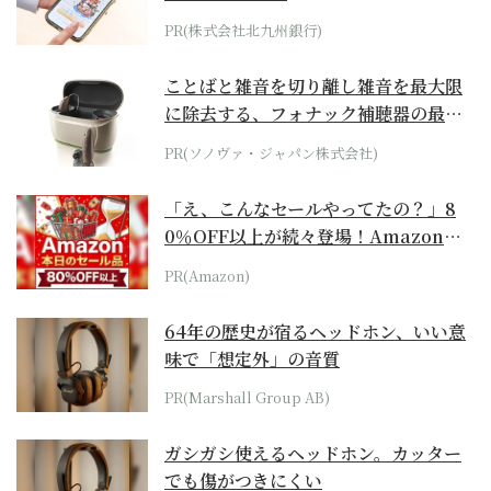
PR(株式会社北九州銀行)
ことばと雑音を切り離し雑音を最大限
に除去する、フォナック補聴器の最上
位モデル
PR(ソノヴァ・ジャパン株式会社)
「え、こんなセールやってたの？」8
0％OFF以上が続々登場！Amazonの
本気が...
PR(Amazon)
64年の歴史が宿るヘッドホン、いい意
味で「想定外」の音質
PR(Marshall Group AB)
ガシガシ使えるヘッドホン。カッター
でも傷がつきにくい