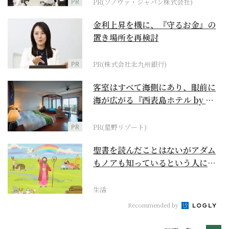
PR
PR(ソノヴァ・ジャパン株式会社)
金利上昇を機に、『守るお金』の
置き場所を再検討
PR
PR(株式会社北九州銀行)
客室はすべて海側にあり、眼前に
海が広がる『西表島ホテル by 星
野リゾート』
PR
PR(星野リゾート)
聖書を読んだことはないがアダム
もノアも知っているという人に
『創世記』がもたらすア...
生活
Recommended by