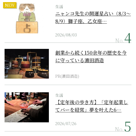
NEW
生活
ニャンコ先生の開運星占い（8/3～
8/9）獅子座、乙女座…
2026/08/03
No.
創業から続く150余年の歴史を今
に守っている濵田酒造
PR(濵田酒造)
生活
【定年後の歩き方】「定年起業し
てバーを経営」夢を叶えた6…
2026/07/26
No.