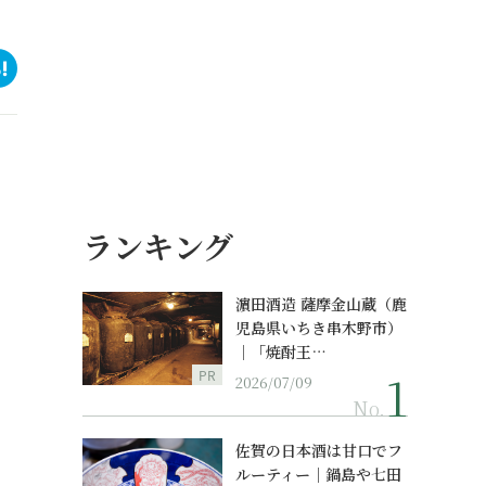
ランキング
濵田酒造 薩摩金山蔵（鹿
児島県いちき串木野市）
｜「焼酎王…
PR
2026/07/09
No.
佐賀の日本酒は甘口でフ
ルーティー｜鍋島や七田