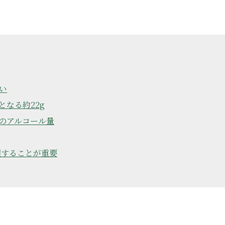
い
なる約22g
のアルコール量
握することが重要