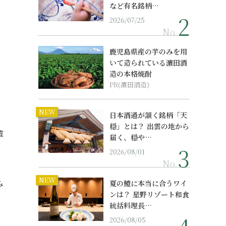
など有名銘柄…
2026/07/25
No.
鹿児島県産の芋のみを用
いて造られている濵田酒
造の本格焼酎
PR(濵田酒造)
NEW
日本酒通が頷く銘柄「天
、
穏」とは？ 出雲の地から
確
届く、穏や…
2026/08/01
No.
NEW
み
夏の鱧に本当に合うワイ
ンは？ 星野リゾート和食
統括料理長…
2026/08/05