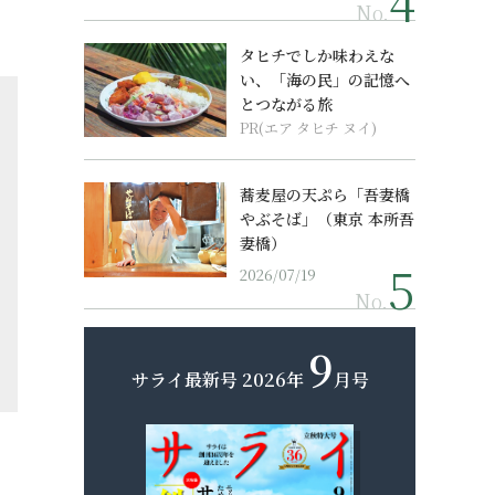
No.
タヒチでしか味わえな
い、「海の民」の記憶へ
とつながる旅
PR(エア タヒチ ヌイ)
蕎麦屋の天ぷら「吾妻橋
やぶそば」（東京 本所吾
妻橋）
2026/07/19
No.
9
サライ最新号
2026年
月号