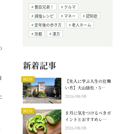
豊臣兄弟！
クルマ
減塩レシピ
マネー
認知症
定年後の歩き方
老人ホーム
京都
漢方
の
新着記事
増
NEW
【先人に学ぶ人生の仕舞
、
い方】大山捨松・5…
2026/08/08
に
NEW
８月に気をつけるべきポ
イントとおすすめレ…
、
2026/08/08