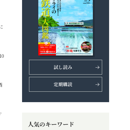
に
0
試し読み
定期購読
酒
す
人気のキーワード