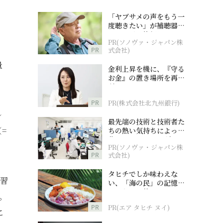
「ヤブサメの声をもう一
度聴きたい」が補聴器チ
ャレンジの後押しに
PR(ソノヴァ・ジャパン株
PR
式会社)
量
金利上昇を機に、『守る
お金』の置き場所を再検
討
PR
PR(株式会社北九州銀行)
ル
最先端の技術と技術者た
=
ちの熱い気持ちによって
作られているオーダーメ
PR(ソノヴァ・ジャパン株
イド補聴器
PR
式会社)
タヒチでしか味わえな
活習
い、「海の民」の記憶へ
とつながる旅
。
PR
PR(エア タヒチ ヌイ)
こ