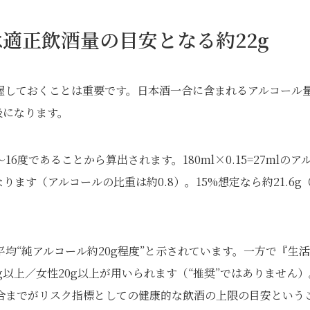
適正飲酒量の目安となる約22g
握しておくことは重要です。日本酒一合に含まれるアルコール
後になります。
度であることから算出されます。180ml×0.15=27mlのア
ます（アルコールの比重は約0.8）。15%想定なら約21.6g（
均“純アルコール約20g程度”と示されています。一方で『生
以上／女性20g以上が用いられます（“推奨”ではありません）
合までがリスク指標としての健康的な飲酒の上限の目安という