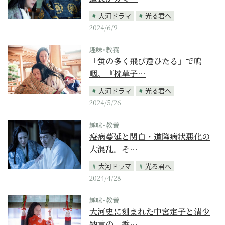
大河ドラマ
光る君へ
2024/6/9
趣味･教養
「蛍の多く飛び違ひたる」で嗚
咽。『枕草子…
大河ドラマ
光る君へ
2024/5/26
趣味･教養
疫病蔓延と関白・道隆病状悪化の
大混乱。そ…
大河ドラマ
光る君へ
2024/4/28
趣味･教養
大河史に刻まれた中宮定子と清少
納言の「香…