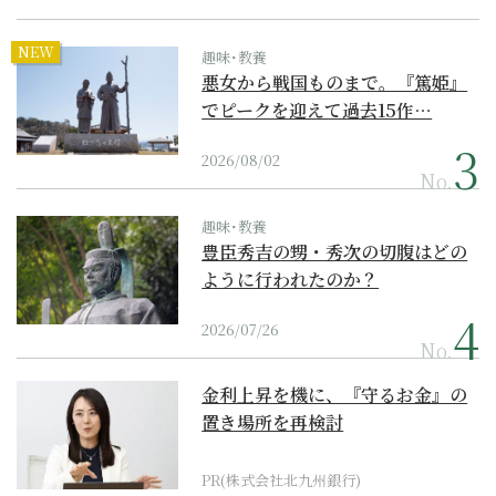
NEW
趣味･教養
悪女から戦国ものまで。『篤姫』
でピークを迎えて過去15作…
2026/08/02
No.
趣味･教養
豊臣秀吉の甥・秀次の切腹はどの
ように行われたのか？
2026/07/26
No.
金利上昇を機に、『守るお金』の
置き場所を再検討
PR(株式会社北九州銀行)