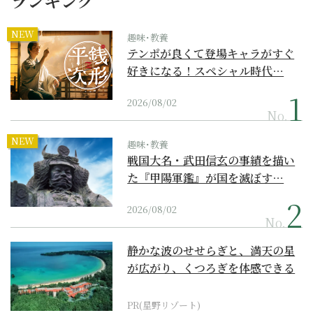
ランキング
NEW
趣味･教養
テンポが良くて登場キャラがすぐ
好きになる！スペシャル時代…
2026/08/02
No.
NEW
趣味･教養
戦国大名・武田信玄の事績を描い
た『甲陽軍鑑』が国を滅ぼす…
2026/08/02
No.
静かな波のせせらぎと、満天の星
が広がり、くつろぎを体感できる
『西表島ホテル by...
PR(星野リゾート)