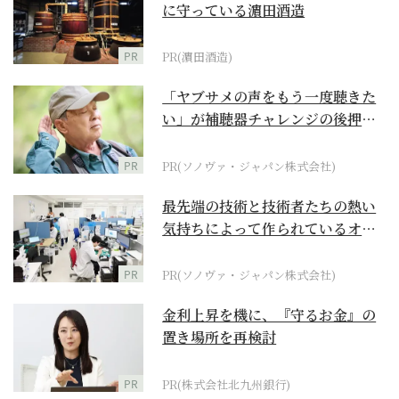
に守っている濵田酒造
PR
PR(濵田酒造)
「ヤブサメの声をもう一度聴きた
い」が補聴器チャレンジの後押し
に
PR
PR(ソノヴァ・ジャパン株式会社)
最先端の技術と技術者たちの熱い
気持ちによって作られているオー
ダーメイド補聴器
PR
PR(ソノヴァ・ジャパン株式会社)
金利上昇を機に、『守るお金』の
置き場所を再検討
PR
PR(株式会社北九州銀行)