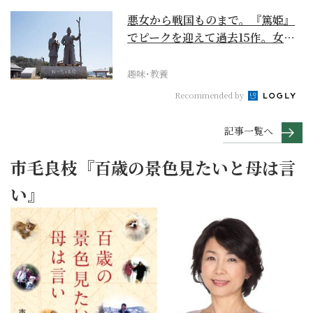
悪女から戦国ものまで。『篤姫』
でピークを迎えて過去15作。女性
が主人公の作品を振...
趣味･教養
Recommended by
記事一覧へ
市毛良枝『百歳の景色見たいと母は言
い』