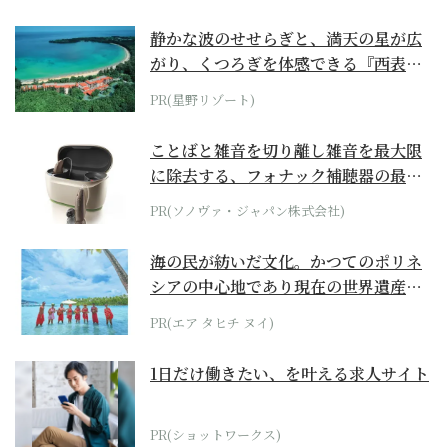
静かな波のせせらぎと、満天の星が広
がり、くつろぎを体感できる『西表島
ホテル by...
PR(星野リゾート)
ことばと雑音を切り離し雑音を最大限
に除去する、フォナック補聴器の最上
位モデル
PR(ソノヴァ・ジャパン株式会社)
海の民が紡いだ文化。かつてのポリネ
シアの中心地であり現在の世界遺産か
らみえてくる...
PR(エア タヒチ ヌイ)
1日だけ働きたい、を叶える求人サイト
PR(ショットワークス)