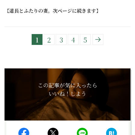
【
道長とふたりの妻。次ページに続きます
】
1
2
3
4
5
この記事が気に入ったら
いいね！しよう