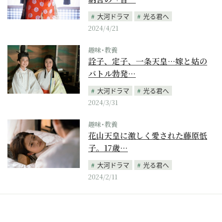
大河ドラマ
光る君へ
2024/4/21
趣味･教養
詮子、定子、一条天皇…嫁と姑の
バトル勃発…
大河ドラマ
光る君へ
2024/3/31
趣味･教養
花山天皇に激しく愛された藤原忯
子。17歳…
大河ドラマ
光る君へ
2024/2/11