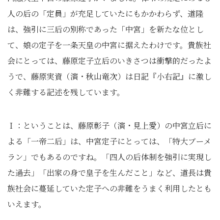
人の后の「定員」が充足していたにもかかわらず、道隆
は、強引に三后の別称であった「中宮」を新たな位とし
て、娘の定子を一条天皇の中宮に据えたわけです。貴族社
会にとっては、藤原定子立后のいきさつは衝撃的だったよ
うで、藤原実資（演・秋山竜次）は日記『小右記』に激し
く非難する記述を残しています。
Ｉ：ということは、藤原彰子（演・見上愛）の中宮立后に
よる「一帝二后」は、中宮定子にとっては、「特大ブーメ
ラン」でもあるのですね。「四人の后体制を強引に実現し
た過去」「出家の身で皇子を生んだこと」など、道長は貴
族社会に蔓延していた定子への非難をうまく利用したとも
いえます。