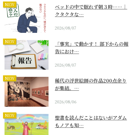
NEW
ベッドの中で眠れず朝３時……｜
クタクタな…
2026/08/07
NEW
「事実」で動かす！ 部下からの報
告におけ…
2026/08/07
NEW
稀代の浮世絵師の作品200点余り
が集結。…
2026/08/06
NEW
聖書を読んだことはないがアダム
もノアも知…