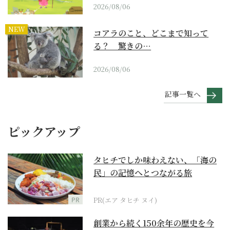
2026/08/06
NEW
コアラのこと、どこまで知って
る？ 驚きの…
2026/08/06
記事一覧へ
ピックアップ
タヒチでしか味わえない、「海の
民」の記憶へとつながる旅
PR
PR(エア タヒチ ヌイ)
創業から続く150余年の歴史を今