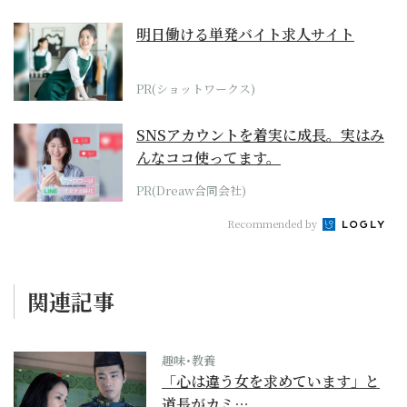
明日働ける単発バイト求人サイト
PR(ショットワークス)
SNSアカウントを着実に成長。実はみ
んなココ使ってます。
PR(Dreaw合同会社)
Recommended by
関連記事
趣味･教養
「心は違う女を求めています」と
道長がカミ…