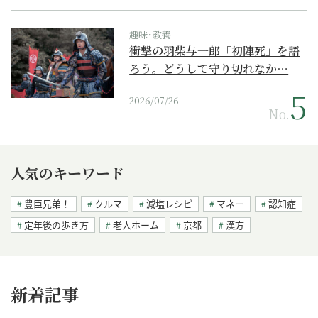
趣味･教養
衝撃の羽柴与一郎「初陣死」を語
ろう。どうして守り切れなか…
2026/07/26
No.
人気のキーワード
豊臣兄弟！
クルマ
減塩レシピ
マネー
認知症
定年後の歩き方
老人ホーム
京都
漢方
新着記事