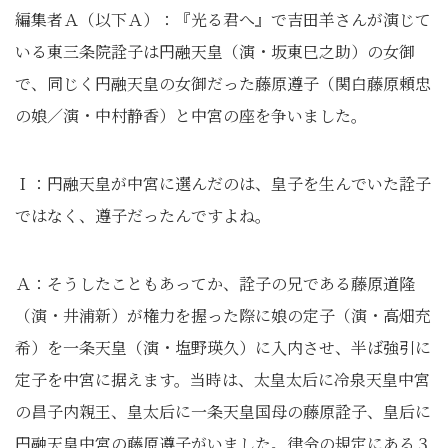
編集者Ａ（以下Ａ）：『光る君へ』で吉田羊さんが演じて
いる東三条院詮子は円融天皇（演・坂東巳之助）の女御
で、同じく円融天皇の女御だった藤原遵子（関白藤原頼忠
の娘／演・中村静香）と中宮の座を争いました｡
Ｉ：円融天皇が中宮に選んだのは、皇子を生んでいた詮子
ではなく、遵子だったんですよね。
Ａ：そうしたこともあってか、詮子の兄である藤原道隆
（演・井浦新）が権力を握った際に娘の定子（演・高畑充
希）を一条天皇（演・塩野瑛久）に入内させ、半ば強引に
定子を中宮に据えます。当時は、太皇太后に冷泉天皇中宮
の昌子内親王、皇太后に一条天皇国母の藤原詮子、皇后に
円融天皇中宮の藤原遵子がいました。律令の規定にある３