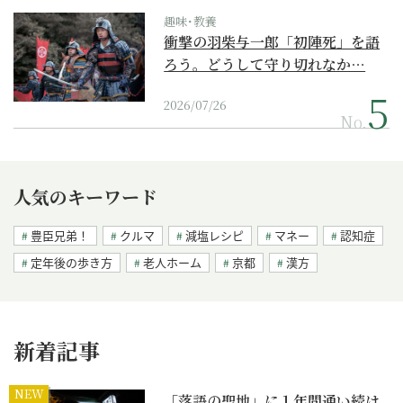
趣味･教養
衝撃の羽柴与一郎「初陣死」を語
ろう。どうして守り切れなか…
2026/07/26
No.
人気のキーワード
豊臣兄弟！
クルマ
減塩レシピ
マネー
認知症
定年後の歩き方
老人ホーム
京都
漢方
新着記事
NEW
「落語の聖地」に１年間通い続け