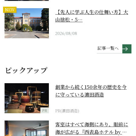
NEW
【先人に学ぶ人生の仕舞い方】大
山捨松・5…
2026/08/08
記事一覧へ
ピックアップ
創業から続く150余年の歴史を今
に守っている濵田酒造
PR
PR(濵田酒造)
客室はすべて海側にあり、眼前に
海が広がる『西表島ホテル by 星