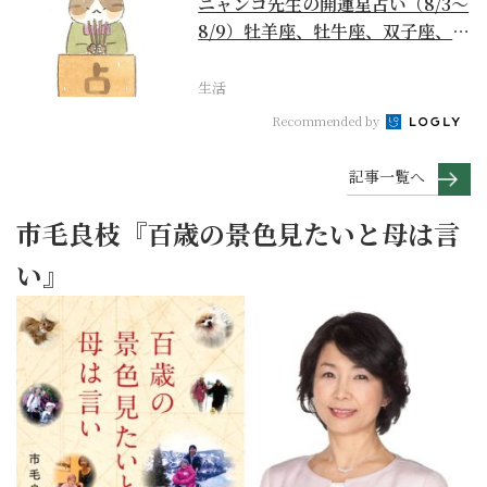
ニャンコ先生の開運星占い（8/3～
8/9）牡羊座、牡牛座、双子座、蟹
座編
生活
Recommended by
記事一覧へ
市毛良枝『百歳の景色見たいと母は言
い』