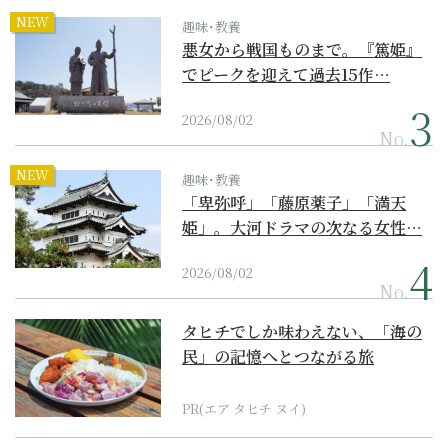
NEW
趣味･教養
悪女から戦国ものまで。『篤姫』
でピークを迎えて過去15作…
2026/08/02
No.
NEW
趣味･教養
「卑弥呼」「藤原薬子」「満天
姫」。大河ドラマの次なる女性…
2026/08/02
No.
タヒチでしか味わえない、「海の
民」の記憶へとつながる旅
PR(エア タヒチ ヌイ)