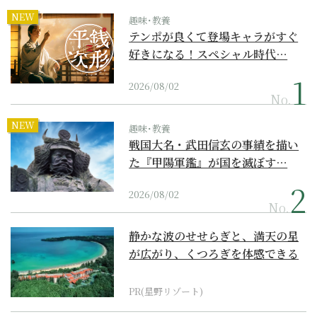
NEW
趣味･教養
テンポが良くて登場キャラがすぐ
好きになる！スペシャル時代…
2026/08/02
No.
NEW
趣味･教養
戦国大名・武田信玄の事績を描い
た『甲陽軍鑑』が国を滅ぼす…
2026/08/02
No.
静かな波のせせらぎと、満天の星
が広がり、くつろぎを体感できる
『西表島ホテル by...
PR(星野リゾート)