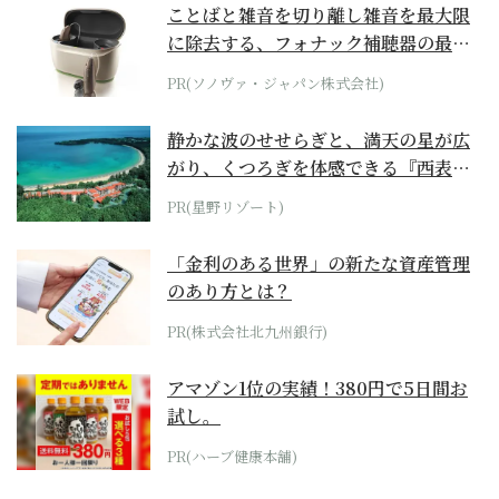
ことばと雑音を切り離し雑音を最大限
に除去する、フォナック補聴器の最上
位モデル
PR(ソノヴァ・ジャパン株式会社)
静かな波のせせらぎと、満天の星が広
がり、くつろぎを体感できる『西表島
ホテル by...
PR(星野リゾート)
「金利のある世界」の新たな資産管理
のあり方とは？
PR(株式会社北九州銀行)
アマゾン1位の実績！380円で5日間お
試し。
PR(ハーブ健康本舗)