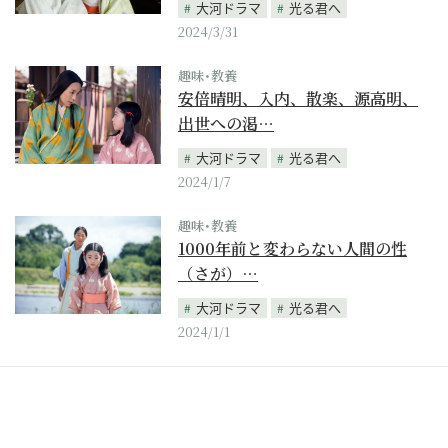
大河ドラマ
光る君へ
2024/3/31
趣味･教養
安倍晴明、入内、散楽、源高明、
出世への渇…
大河ドラマ
光る君へ
2024/1/7
趣味･教養
1000年前と変わらない人間の性
（さが）…
大河ドラマ
光る君へ
2024/1/1