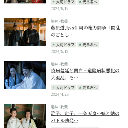
大河ドラマ
光る君へ
2024/5/19
趣味･教養
藤原道長vs伊周の権力闘争「闘乱
のごとし…
大河ドラマ
光る君へ
2024/5/12
趣味･教養
疫病蔓延と関白・道隆病状悪化の
大混乱。そ…
大河ドラマ
光る君へ
2024/4/28
趣味･教養
詮子、定子、一条天皇…嫁と姑の
バトル勃発…