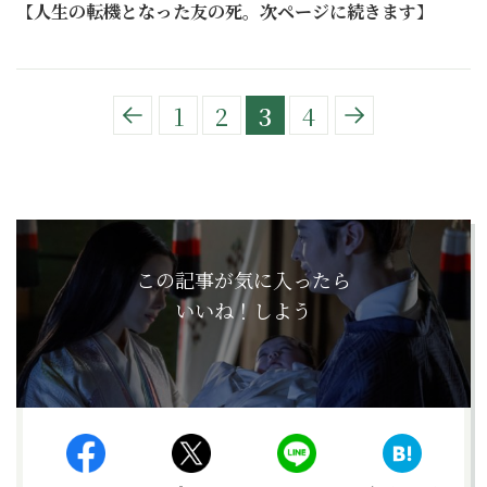
【
人生の転機となった友の死。次ページに続きます
】
1
2
3
4
この記事が気に入ったら
いいね！しよう