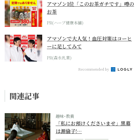
アマゾン1位「このお茶ガチです」噂の
お茶
PR(ハーブ健康本舗)
アマゾンで大人気！血圧対策はコーヒ
ーに足してみて
PR(森永乳業)
Recommended by
関連記事
趣味･教養
「私にお預けくださいませ」黒幕
は源倫子!…