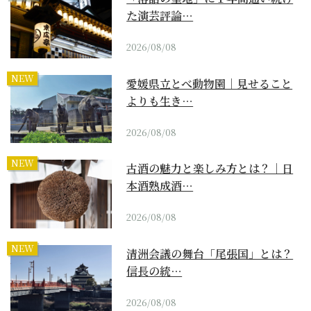
た演芸評論…
2026/08/08
NEW
愛媛県立とべ動物園｜見せること
よりも生き…
2026/08/08
NEW
古酒の魅力と楽しみ方とは？｜日
本酒熟成酒…
2026/08/08
NEW
清洲会議の舞台「尾張国」とは？
信長の統…
2026/08/08