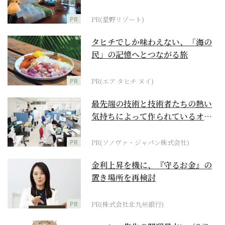
野リゾート』
PR
PR(星野リゾート)
タヒチでしか味わえない、「海の
民」の記憶へとつながる旅
PR
PR(エア タヒチ ヌイ)
最先端の技術と技術者たちの熱い
気持ちによって作られているオー
ダーメイド補聴器
PR
PR(ソノヴァ・ジャパン株式会社)
金利上昇を機に、『守るお金』の
置き場所を再検討
PR
PR(株式会社北九州銀行)