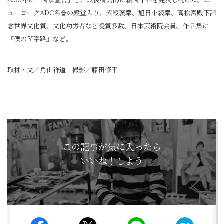
ューヨークADC名誉の殿堂入り、紫綬褒章、旭日小綬章、高松宮殿下記
念世界文化賞、文化功労者など受賞多数。日本芸術院会員。作品集に
『僕のＹ字路』など。
取材・文／角山祥道 撮影／藤田修平
この記事が気に入ったら
いいね！しよう