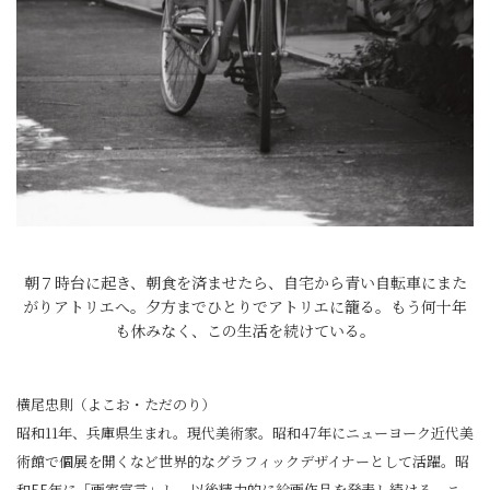
朝７時台に起き、朝食を済ませたら、自宅から青い自転車にまた
がりアトリエへ。夕方までひとりでアトリエに籠る。もう何十年
も休みなく、この生活を続けている。
横尾忠則（よこお・ただのり）
昭和11年、兵庫県生まれ。現代美術家。昭和47年にニューヨーク近代美
術館で個展を開くなど世界的なグラフィックデザイナーとして活躍。昭
和55年に「画家宣言」し、以後精力的に絵画作品を発表し続ける。ニ