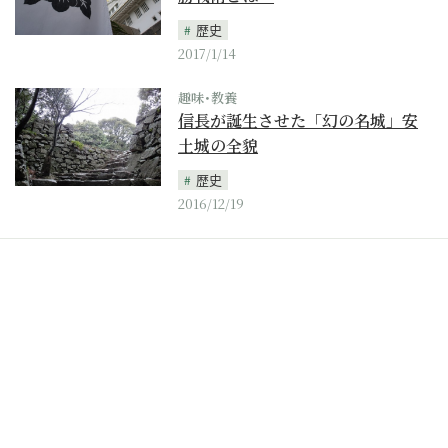
歴史
2017/1/14
趣味･教養
信長が誕生させた「幻の名城」安
土城の全貌
歴史
2016/12/19