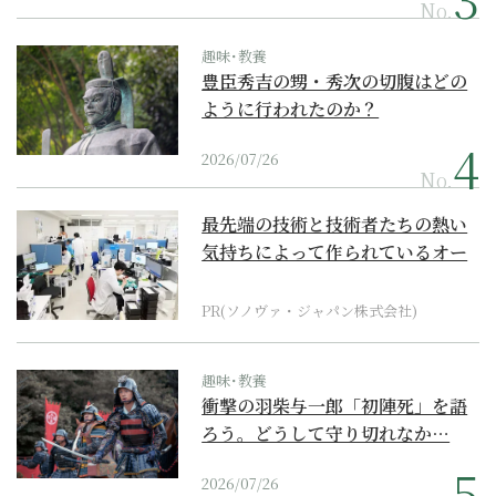
No.
趣味･教養
豊臣秀吉の甥・秀次の切腹はどの
ように行われたのか？
2026/07/26
No.
最先端の技術と技術者たちの熱い
気持ちによって作られているオー
ダーメイド補聴器
PR(ソノヴァ・ジャパン株式会社)
趣味･教養
衝撃の羽柴与一郎「初陣死」を語
ろう。どうして守り切れなか…
2026/07/26