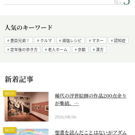
No.
人気のキーワード
豊臣兄弟！
クルマ
減塩レシピ
マネー
認知症
定年後の歩き方
老人ホーム
京都
漢方
新着記事
NEW
稀代の浮世絵師の作品200点余り
が集結。…
2026/08/06
NEW
聖書を読んだことはないがアダム