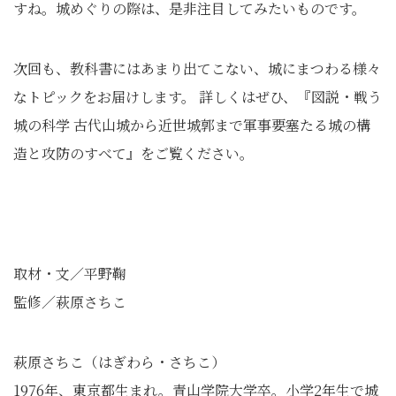
すね。城めぐりの際は、是非注目してみたいものです。
次回も、教科書にはあまり出てこない、城にまつわる様々
なトピックをお届けします。 詳しくはぜひ、『図説・戦う
城の科学 古代山城から近世城郭まで軍事要塞たる城の構
造と攻防のすべて』をご覧ください。
取材・文／平野鞠
監修／萩原さちこ
萩原さちこ（はぎわら・さちこ）
1976年、東京都生まれ。青山学院大学卒。小学2年生で城