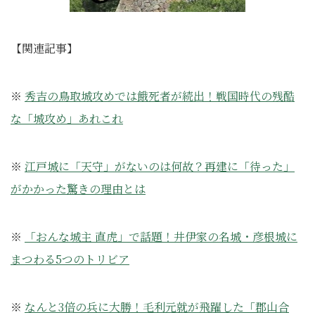
【関連記事】
※
秀吉の鳥取城攻めでは餓死者が続出！戦国時代の残酷
な「城攻め」あれこれ
※
江戸城に「天守」がないのは何故？再建に「待った」
がかかった驚きの理由とは
※
「おんな城主 直虎」で話題！井伊家の名城・彦根城に
まつわる5つのトリビア
※
なんと3倍の兵に大勝！毛利元就が飛躍した「郡山合