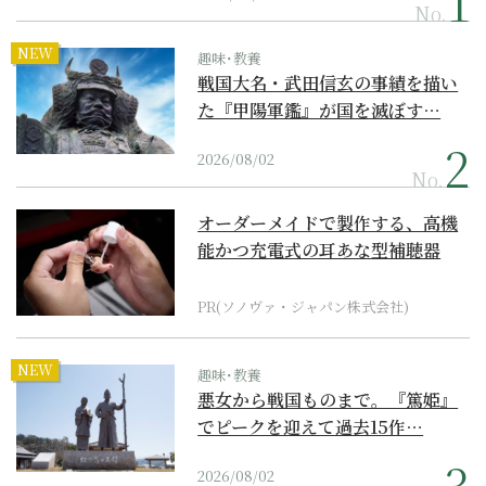
No.
NEW
趣味･教養
戦国大名・武田信玄の事績を描い
た『甲陽軍鑑』が国を滅ぼす…
2026/08/02
No.
オーダーメイドで製作する、高機
能かつ充電式の耳あな型補聴器
PR(ソノヴァ・ジャパン株式会社)
NEW
趣味･教養
悪女から戦国ものまで。『篤姫』
でピークを迎えて過去15作…
2026/08/02