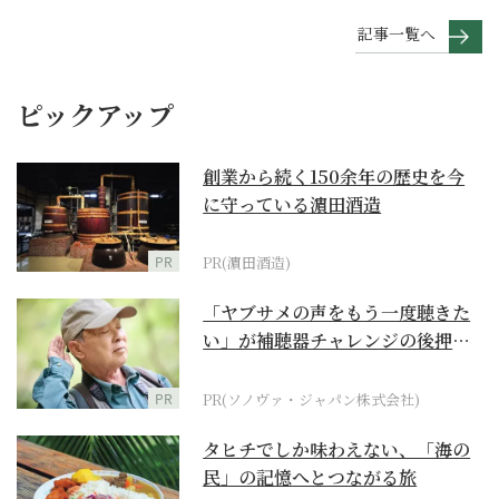
記事一覧へ
ピックアップ
創業から続く150余年の歴史を今
に守っている濵田酒造
PR
PR(濵田酒造)
「ヤブサメの声をもう一度聴きた
い」が補聴器チャレンジの後押し
に
PR
PR(ソノヴァ・ジャパン株式会社)
タヒチでしか味わえない、「海の
民」の記憶へとつながる旅