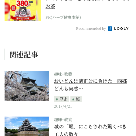
お茶
PR(ハーブ健康本舗)
Recommended by
関連記事
趣味･教養
おいどんは清正公に負けた…西郷
どんも実感…
歴史
城
2017/4/21
趣味･教養
城の「堀」にこらされた驚くべき
工夫の数々