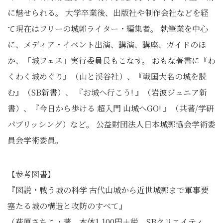
に魅せられる。 大学卒業後、出版社や制作会社などを経
て現在はフリーの城郭ライター・編集者。 執筆業を中心
に、メディア・イベント出演、講演、講座、ガイドのほ
か、「城フェス」実行委員長もこなす。 おもな著書に『わ
くわく城めぐり』（山と渓谷社）、『戦国大名の城を読
む』（SB新書）、 『お城へ行こう! 』（岩波ジュニア新
書）、『今日から歩ける 超入門 山城へGO! 』（共著/学研
パブリッシング）など。 公益財団法人日本城郭協会学術委
員会学術委員。
【参考図書】
『図説・戦う城の科学 古代山城から近世城郭まで軍事要
塞たる城の構造と攻防のすべて』
（萩原さちこ・著、本体1,100円＋税、SBクリエイティ