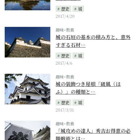
歴史
城
2017/4/20
趣味･教養
城の石垣の基本の積み方と、意外
すぎる石材…
歴史
城
2017/4/6
趣味･教養
城の装飾つき屋根「破風（は
ふ）」の種類と…
歴史
城
2017/3/31
趣味･教養
「城攻めの達人」秀吉お得意の必
勝戦術とは…