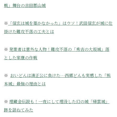
戦」舞台の吉田郡山城
※
「信玄は城を築かなかった」はウソ！武田信玄が城に仕
掛けた難攻不落の工夫とは
※
発案者は意外な人物！難攻不落の「秀吉の大坂城」落
とした家康の作戦
※
おいどんは清正公に負けた…西郷どんも実感した「熊
本城」最強の理由とは
※
埋蔵金伝説も！一夜にして埋没した幻の城「帰雲城」
跡を訪ねてみた