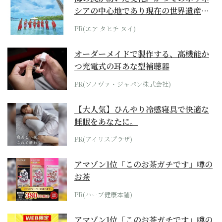
シアの中心地であり現在の世界遺産か
らみえてくる...
PR(エア タヒチ ヌイ)
オーダーメイドで製作する、高機能か
つ充電式の耳あな型補聴器
PR(ソノヴァ・ジャパン株式会社)
【大人気】ひんやり冷感寝具で快適な
睡眠をあなたに。
PR(アイリスプラザ)
アマゾン1位「このお茶ガチです」噂の
お茶
PR(ハーブ健康本舗)
アマゾン1位「このお茶ガチです」噂の