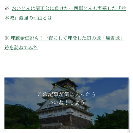
※
おいどんは清正公に負けた…西郷どんも実感した「熊
本城」最強の理由とは
※
埋蔵金伝説も！一夜にして埋没した幻の城「帰雲城」
跡を訪ねてみた
この記事が気に入ったら
いいね！しよう