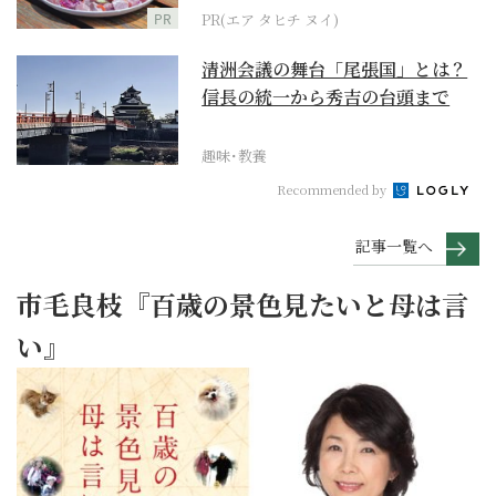
PR
PR(エア タヒチ ヌイ)
清洲会議の舞台「尾張国」とは？
信長の統一から秀吉の台頭まで
趣味･教養
Recommended by
記事一覧へ
市毛良枝『百歳の景色見たいと母は言
い』