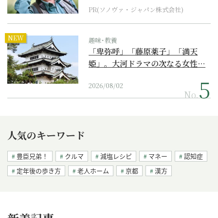
PR(ソノヴァ・ジャパン株式会社)
NEW
趣味･教養
「卑弥呼」「藤原薬子」「満天
姫」。大河ドラマの次なる女性…
2026/08/02
No.
人気のキーワード
豊臣兄弟！
クルマ
減塩レシピ
マネー
認知症
定年後の歩き方
老人ホーム
京都
漢方