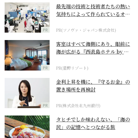
最先端の技術と技術者たちの熱い
気持ちによって作られているオー
ダーメイド補聴器
PR
PR(ソノヴァ・ジャパン株式会社)
客室はすべて海側にあり、眼前に
海が広がる『西表島ホテル by 星
野リゾート』
PR
PR(星野リゾート)
金利上昇を機に、『守るお金』の
置き場所を再検討
PR
PR(株式会社北九州銀行)
タヒチでしか味わえない、「海の
民」の記憶へとつながる旅