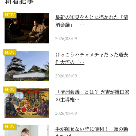
新着記事
NEW
最新の知見をもとに描かれた「清
須会議」。…
2026/08/09
NEW
けっこうハチャメチャだった過去
作大河の「…
2026/08/09
NEW
「清洲会議」とは？ 秀吉が織田家
の主導権…
2026/08/09
NEW
手が離せない時に便利！ 頭の動