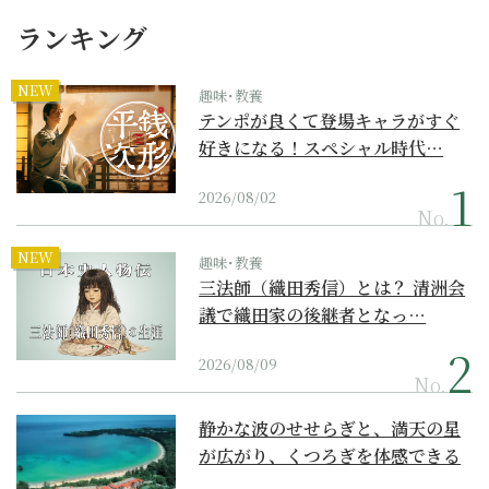
ランキング
NEW
趣味･教養
テンポが良くて登場キャラがすぐ
好きになる！スペシャル時代…
2026/08/02
No.
NEW
趣味･教養
三法師（織田秀信）とは？ 清洲会
議で織田家の後継者となっ…
2026/08/09
No.
静かな波のせせらぎと、満天の星
が広がり、くつろぎを体感できる
『西表島ホテル by...