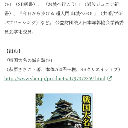
む』（SB新書）、 『お城へ行こう! 』（岩波ジュニア新
書）、『今日から歩ける 超入門 山城へGO! 』（共著/学研
パブリッシング）など。 公益財団法人日本城郭協会学術委
員会学術委員。
【出典】
『戦国大名の城を読む』
（萩原さちこ・著、本体760円＋税、SBクリエイティブ）
http://www.sbcr.jp/products/4797372359.html