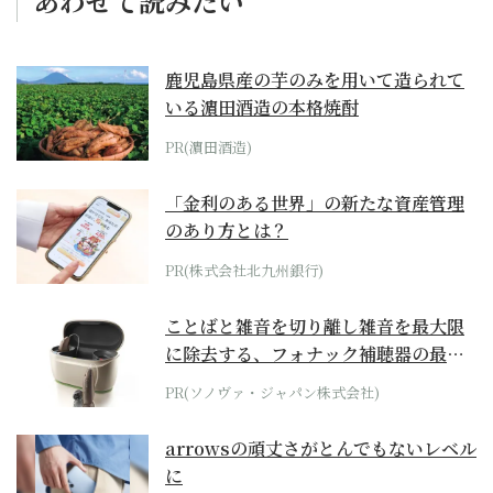
あわせて読みたい
鹿児島県産の芋のみを用いて造られて
いる濵田酒造の本格焼酎
PR(濵田酒造)
「金利のある世界」の新たな資産管理
のあり方とは？
PR(株式会社北九州銀行)
ことばと雑音を切り離し雑音を最大限
に除去する、フォナック補聴器の最上
位モデル
PR(ソノヴァ・ジャパン株式会社)
arrowsの頑丈さがとんでもないレベル
に