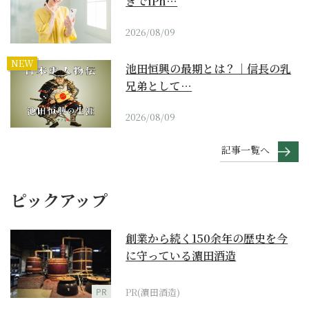
きでiPh…
2026/08/09
NEW
池田恒興の最期とは？｜信長の乳
兄弟として…
2026/08/09
記事一覧へ
ピックアップ
創業から続く150余年の歴史を今
に守っている濵田酒造
PR
PR(濵田酒造)