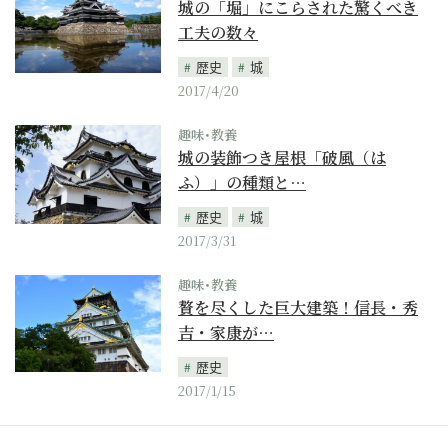
城の「堀」にこらされた驚くべき
工夫の数々
歴史
城
2017/4/20
趣味･教養
城の装飾つき屋根「破風（は
ふ）」の種類と…
歴史
城
2017/3/31
趣味･教養
贅を尽くした巨大建築！信長・秀
吉・家康が…
歴史
2017/1/15