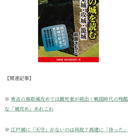
【関連記事】
※
秀吉の鳥取城攻めでは餓死者が続出！戦国時代の残酷
な「城攻め」あれこれ
※
江戸城に「天守」がないのは何故？再建に「待った」