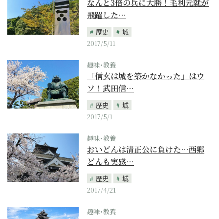
なんと3倍の兵に大勝！毛利元就が
飛躍した…
歴史
城
2017/5/11
趣味･教養
「信玄は城を築かなかった」はウ
ソ！武田信…
歴史
城
2017/5/1
趣味･教養
おいどんは清正公に負けた…西郷
どんも実感…
歴史
城
2017/4/21
趣味･教養