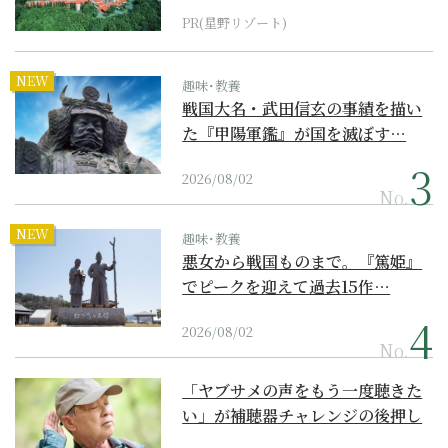
PR(星野リゾート)
NEW
趣味･教養
戦国大名・武田信玄の事績を描い
た『甲陽軍鑑』が国を滅ぼす…
2026/08/02
No.
NEW
趣味･教養
悪女から戦国ものまで。『篤姫』
でピークを迎えて過去15作…
2026/08/02
No.
「ヤブサメの声をもう一度聴きた
い」が補聴器チャレンジの後押し
に