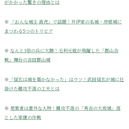
がかかった驚きの理由とは
※
「おんな城主 直虎」で話題！井伊家の名城・彦根城に
まつわる5つのトリビア
※
なんと3倍の兵に大勝！毛利元就が飛躍した「郡山合
戦」舞台の吉田郡山城
※
「信玄は城を築かなかった」はウソ！武田信玄が城に仕
掛けた難攻不落の工夫とは
※
発案者は意外な人物！難攻不落の「秀吉の大坂城」落
とした家康の作戦