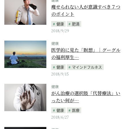
健康
痩せられない人が意識すべき７つ
のポイント
健康
肥満
2018/9/29
健康
医学的に見た「瞑想」｜グーグル
の福利厚生…
健康
マインドフルネス
2018/9/15
健康
がん治療の選択肢「代替療法」い
ったい何が…
健康
医療
2018/6/27