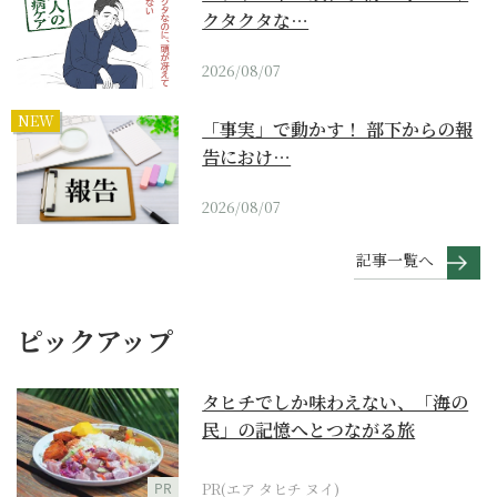
クタクタな…
2026/08/07
NEW
「事実」で動かす！ 部下からの報
告におけ…
2026/08/07
記事一覧へ
ピックアップ
タヒチでしか味わえない、「海の
民」の記憶へとつながる旅
PR
PR(エア タヒチ ヌイ)