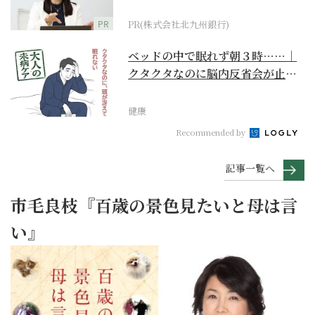
PR
PR(株式会社北九州銀行)
ベッドの中で眠れず朝３時……｜
クタクタなのに脳内反省会が止ま
らない【大人の未病ケ...
健康
Recommended by
記事一覧へ
市毛良枝『百歳の景色見たいと母は言
い』