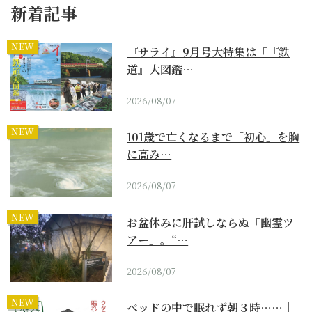
新着記事
NEW
『サライ』9月号大特集は「『鉄
道』大図鑑…
2026/08/07
NEW
101歳で亡くなるまで「初心」を胸
に高み…
2026/08/07
NEW
お盆休みに肝試しならぬ「幽霊ツ
アー」。“…
2026/08/07
NEW
ベッドの中で眠れず朝３時……｜