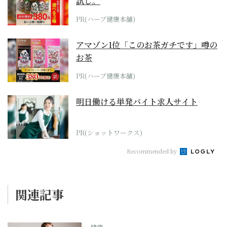
試し。
PR(ハーブ健康本舗)
アマゾン1位「このお茶ガチです」噂の
お茶
PR(ハーブ健康本舗)
明日働ける単発バイト求人サイト
PR(ショットワークス)
Recommended by
関連記事