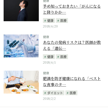
健康
予め知っておきたい「がんになる
と降りかか…
健康
医療
2018/6/20
健康
あなたの発病リスクは？医師が教
える「遺伝…
健康
医療
2018/6/1
健康
肥満を防ぎ健康になれる「ベスト
な食事のタ…
ダイエット
医療
2018/2/2