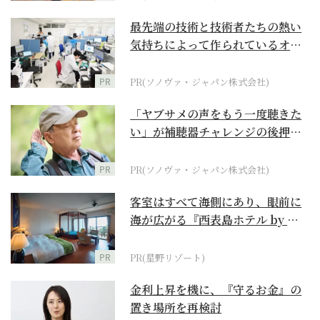
最先端の技術と技術者たちの熱い
気持ちによって作られているオー
ダーメイド補聴器
PR
PR(ソノヴァ・ジャパン株式会社)
「ヤブサメの声をもう一度聴きた
い」が補聴器チャレンジの後押し
に
PR
PR(ソノヴァ・ジャパン株式会社)
客室はすべて海側にあり、眼前に
海が広がる『西表島ホテル by 星
野リゾート』
PR
PR(星野リゾート)
金利上昇を機に、『守るお金』の
置き場所を再検討