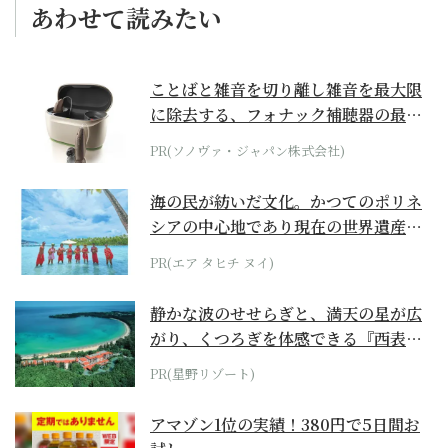
あわせて読みたい
ことばと雑音を切り離し雑音を最大限
に除去する、フォナック補聴器の最上
位モデル
PR(ソノヴァ・ジャパン株式会社)
海の民が紡いだ文化。かつてのポリネ
シアの中心地であり現在の世界遺産か
らみえてくる...
PR(エア タヒチ ヌイ)
静かな波のせせらぎと、満天の星が広
がり、くつろぎを体感できる『西表島
ホテル by...
PR(星野リゾート)
アマゾン1位の実績！380円で5日間お