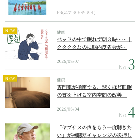
界遺産からみえてくる...
PR(エア タヒチ ヌイ)
NEW
健康
ベッドの中で眠れず朝３時……｜
クタクタなのに脳内反省会が…
2026/08/07
No.
NEW
健康
専門家が指南する、驚くほど睡眠
の質を上げる室内空間の改善…
2026/08/04
No.
「ヤブサメの声をもう一度聴きた
い」が補聴器チャレンジの後押し