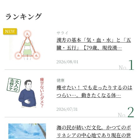
ランキング
NEW
サライ
漢方の基本「気・血・水」と「五
臓・五行」【79歳、現役漢…
2026/08/01
No.
健康
痩せたい！ でも走ったりするのは
つらい…。動きたくなる体…
2026/07/31
No.
海の民が紡いだ文化。かつてのポ
リネシアの中心地であり現在の世