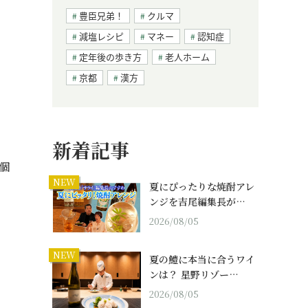
豊臣兄弟！
クルマ
減塩レシピ
マネー
認知症
定年後の歩き方
老人ホーム
京都
漢方
新着記事
個
NEW
夏にぴったりな焼酎アレ
ンジを吉尾編集長が…
2026/08/05
NEW
夏の鱧に本当に合うワイ
ンは？ 星野リゾー…
2026/08/05