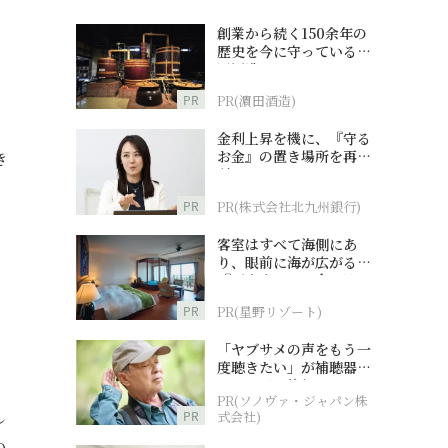
創業から続く150余年の
歴史を今に守っている濵
田酒造
PR
PR(濵田酒造)
金利上昇を機に、『守る
お金』の置き場所を再検
き
討
PR
PR(株式会社北九州銀行)
客室はすべて海側にあ
。
り、眼前に海が広がる
『西表島ホテル by 星野
リゾート』
PR
PR(星野リゾート)
「ヤブサメの声をもう一
度聴きたい」が補聴器チ
ャレンジの後押しに
PR(ソノヴァ・ジャパン株
し
PR
式会社)