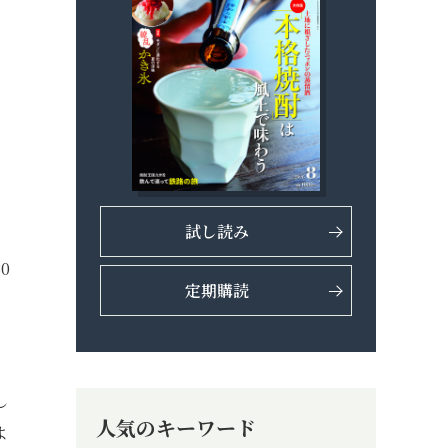
、
。
試し読み
0
定期購読
し
人気のキーワード
よ