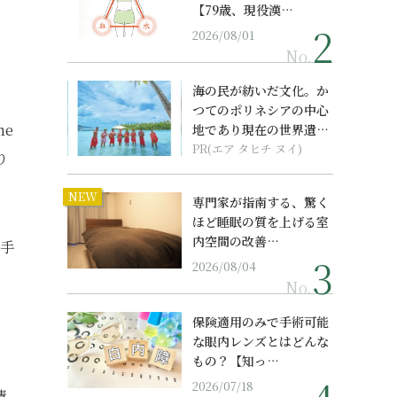
【79歳、現役漢…
2026/08/01
No.
海の民が紡いだ文化。か
つてのポリネシアの中心
me
地であり現在の世界遺産
からみえてくる...
PR(エア タヒチ ヌイ)
り
NEW
専門家が指南する、驚く
ほど睡眠の質を上げる室
内空間の改善…
科手
2026/08/04
No.
保険適用のみで手術可能
な眼内レンズとはどんな
もの？【知っ…
2026/07/18
情