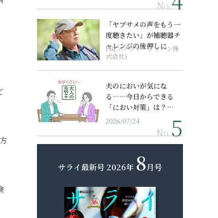
No.
「ヤブサメの声をもう一
度聴きたい」が補聴器チ
ャレンジの後押しに
PR(ソノヴァ・ジャパン株
式会社)
夫のにおいが気にな
ご
る……今日からできる
「におい対策」は？…
2026/07/24
No.
方
8
サライ最新号
2026年
月号
険