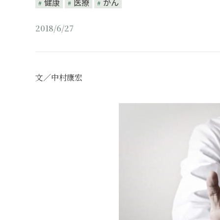
健康
医療
がん
2018/6/27
文／中村康宏