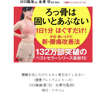
腰痛を治したけりゃろっ骨をほぐしなさい
（健康プレミアムシリーズ）
川口陽海(著/文) 永澤守(監修)
発行：アスコム