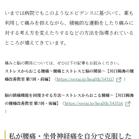
いまでは病院でもこのようなエビデンスに基づいて、薬も
利用して痛みを抑えながら、積極的な運動をしたり痛みに
対する考え方を変えたりするなどの方法を指導されている
ところが増えてきています。
痛みと脳の関係については、ぜひ以下の記事もお読みください。
ストレスからおこる腰痛～腰痛とストレスと脳の関係～【川口陽海の腰
痛改善教室 第7回・前編】
（
https://serai.jp/health/343117
）
脳の鎮痛機能を回復させる方法～ストレスからおこる腰痛～【川口陽海
の腰痛改善教室 第7回・後編】
（
https://serai.jp/health/343516
）
私が腰痛・坐骨神経痛を自分で克服した