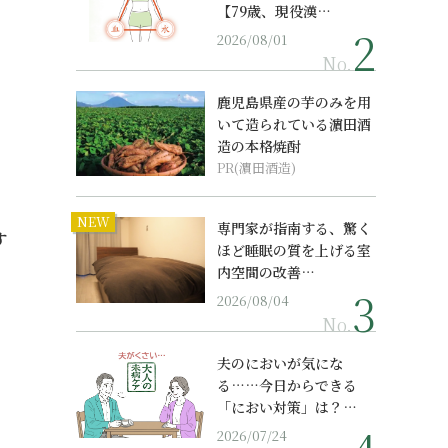
【79歳、現役漢…
2026/08/01
No.
鹿児島県産の芋のみを用
いて造られている濵田酒
造の本格焼酎
PR(濵田酒造)
NEW
専門家が指南する、驚く
す
ほど睡眠の質を上げる室
内空間の改善…
2026/08/04
No.
夫のにおいが気にな
る……今日からできる
「におい対策」は？…
2026/07/24