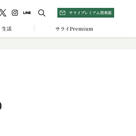
サライプレミアム倶楽部
生活
サライPremium
た
0