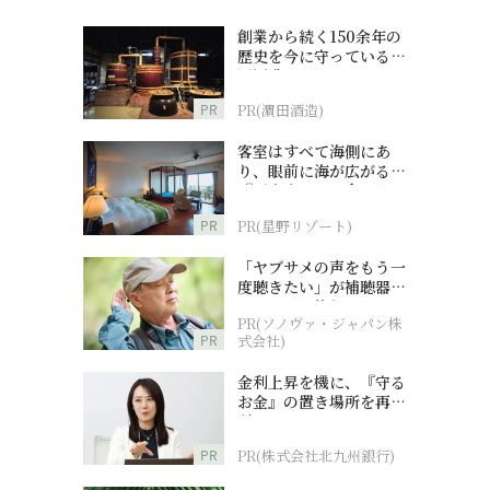
創業から続く150余年の
歴史を今に守っている濵
田酒造
PR
PR(濵田酒造)
客室はすべて海側にあ
り、眼前に海が広がる
『西表島ホテル by 星野
リゾート』
PR
PR(星野リゾート)
「ヤブサメの声をもう一
。
度聴きたい」が補聴器チ
ャレンジの後押しに
PR(ソノヴァ・ジャパン株
PR
式会社)
金利上昇を機に、『守る
お金』の置き場所を再検
討
PR
PR(株式会社北九州銀行)