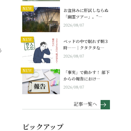
NEW
お盆休みに肝試しならぬ
「幽霊ツアー」。“…
2026/08/07
NEW
ベッドの中で眠れず朝３
時……｜クタクタな…
う
2026/08/07
NEW
「事実」で動かす！ 部下
からの報告におけ…
2026/08/07
記事一覧へ
ピックアップ