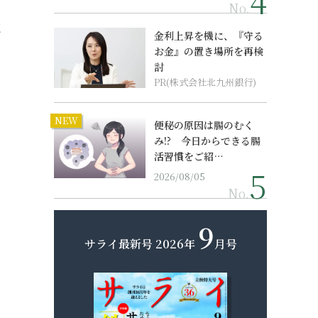
No.
く
金利上昇を機に、『守る
お金』の置き場所を再検
討
PR(株式会社北九州銀行)
NEW
便秘の原因は腸のむく
み!? 今日からできる腸
活習慣をご紹…
2026/08/05
No.
9
サライ最新号
2026年
月号