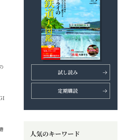
の
試し読み
定期購読
I
糖
人気のキーワード