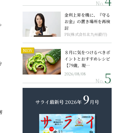
No.
金利上昇を機に、『守る
お金』の置き場所を再検
っ
討
PR(株式会社北九州銀行)
NEW
８月に気をつけるべきポ
イントとおすすめレシピ
分
【79歳、現…
2026/08/08
No.
9
サライ最新号
2026年
月号
著