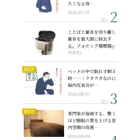
たくなる体…
2026/07/31
No.
ことばと雑音を切り離し
雑音を最大限に除去す
る、フォナック補聴器の
PR(ソノヴァ・ジャパン株
最上位モデル
式会社)
NEW
ベッドの中で眠れず朝３
時……｜クタクタなのに
脳内反省会が…
2026/08/07
No.
NEW
専門家が指南する、驚く
ほど睡眠の質を上げる室
。
内空間の改善…
2026/08/04