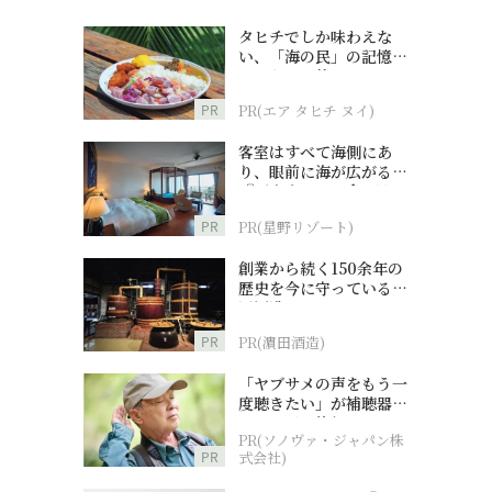
タヒチでしか味わえな
い、「海の民」の記憶へ
とつながる旅
PR
PR(エア タヒチ ヌイ)
客室はすべて海側にあ
り、眼前に海が広がる
『西表島ホテル by 星野
リゾート』
PR
PR(星野リゾート)
創業から続く150余年の
歴史を今に守っている濵
田酒造
PR
PR(濵田酒造)
「ヤブサメの声をもう一
度聴きたい」が補聴器チ
ャレンジの後押しに
PR(ソノヴァ・ジャパン株
PR
式会社)