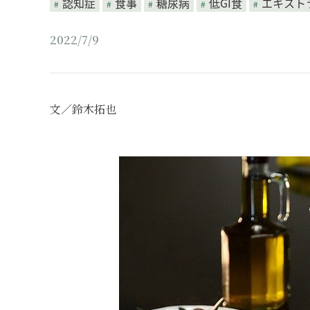
認知症
食事
糖尿病
低GI食
エキスト
2022/7/9
文／鈴木拓也