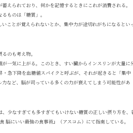
が蓄えられており、何かを記憶するときにこれが消費される。
なるものは「糖質」。
しいことが覚えられないとか、集中力が途切れがちになるとい
摂るのも考え物。
値が一気に上がる。このとき、すい臓からインスリンが大量に
昇・急下降を血糖値スパイクと呼ぶが、それが起きると「集中
ル力など、脳が司っている多くの力が衰えてしまう可能性があ
は、少なすぎても多すぎてもいけない糖質の正しい摂り方を、
I食 脳にいい最強の食事術』（アスコム）にて指南している。