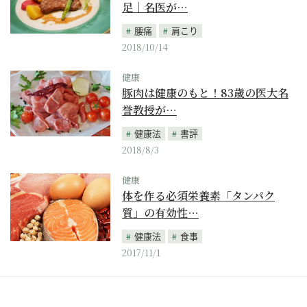
足｜名医が…
腰痛
肩こり
2018/10/14
健康
豚肉は健康のもと！83歳の医大名
誉教授が…
健康法
書評
2018/8/3
健康
体を作る必須栄養素「タンパク
質」の有効性…
健康法
食事
2017/11/1