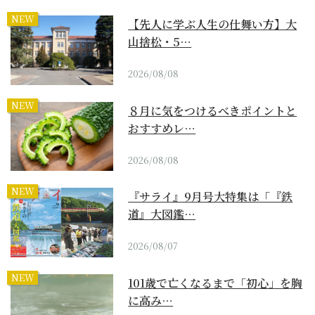
NEW
【先人に学ぶ人生の仕舞い方】大
山捨松・5…
2026/08/08
NEW
８月に気をつけるべきポイントと
おすすめレ…
2026/08/08
NEW
『サライ』9月号大特集は「『鉄
道』大図鑑…
2026/08/07
NEW
101歳で亡くなるまで「初心」を胸
に高み…