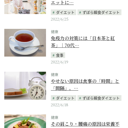
エットに…
ダイエット
ずぼら瞬食ダイエット
2022/6/25
健康
免疫力の対策には「日本茶と紅
茶」｜70代…
食事
2022/6/19
健康
やせない原因は食事の「時間」と
「間隔」。…
ダイエット
ずぼら瞬食ダイエット
2022/6/18
健康
その肩こり・腰痛の原因は栄養不