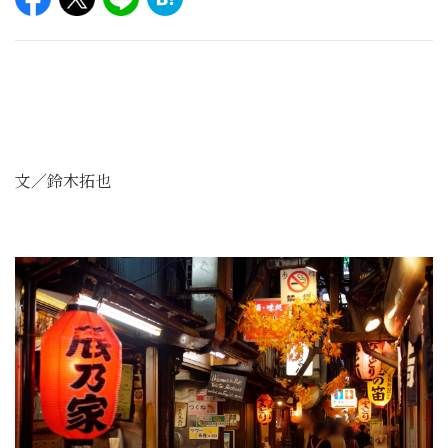
文／鈴木拓也