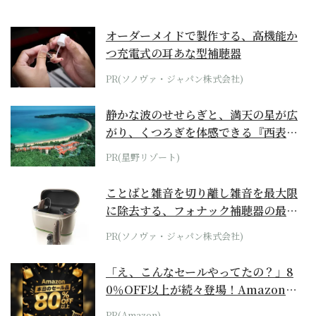
オーダーメイドで製作する、高機能か
つ充電式の耳あな型補聴器
PR(ソノヴァ・ジャパン株式会社)
静かな波のせせらぎと、満天の星が広
がり、くつろぎを体感できる『西表島
ホテル by...
PR(星野リゾート)
ことばと雑音を切り離し雑音を最大限
に除去する、フォナック補聴器の最上
位モデル
PR(ソノヴァ・ジャパン株式会社)
「え、こんなセールやってたの？」8
0％OFF以上が続々登場！Amazonの
本気が...
PR(Amazon)