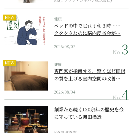
PR(ソノヴァ・ジャパン株式会社)
NEW
健康
ベッドの中で眠れず朝３時……｜
クタクタなのに脳内反省会が…
2026/08/07
No.
NEW
健康
専門家が指南する、驚くほど睡眠
の質を上げる室内空間の改善…
2026/08/04
No.
創業から続く150余年の歴史を今
に守っている濵田酒造
PR(濵田酒造)