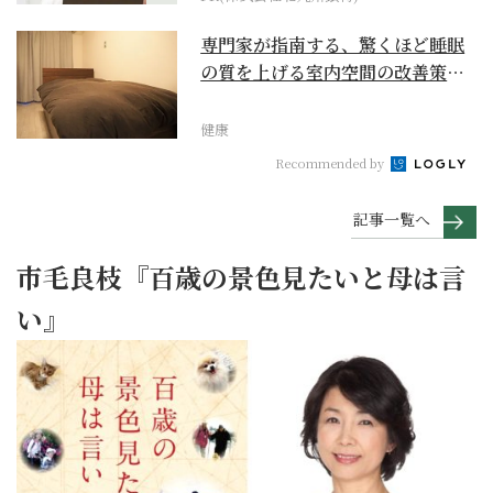
専門家が指南する、驚くほど睡眠
の質を上げる室内空間の改善策と
は
健康
Recommended by
記事一覧へ
市毛良枝『百歳の景色見たいと母は言
い』