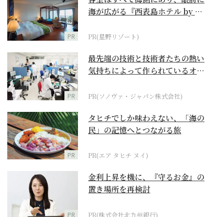
海が広がる『西表島ホテル by 星
野リゾート』
PR
PR(星野リゾート)
最先端の技術と技術者たちの熱い
気持ちによって作られているオー
ダーメイド補聴器
PR
PR(ソノヴァ・ジャパン株式会社)
タヒチでしか味わえない、「海の
民」の記憶へとつながる旅
PR
PR(エア タヒチ ヌイ)
金利上昇を機に、『守るお金』の
置き場所を再検討
PR
PR(株式会社北九州銀行)