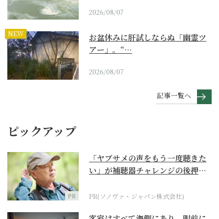
2026/08/07
NEW
お盆休みに肝試しならぬ「幽霊ツ
アー」。“…
2026/08/07
記事一覧へ
ピックアップ
「ヤブサメの声をもう一度聴きた
い」が補聴器チャレンジの後押し
に
PR
PR(ソノヴァ・ジャパン株式会社)
客室はすべて海側にあり、眼前に