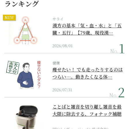
ランキング
NEW
サライ
漢方の基本「気・血・水」と「五
臓・五行」【79歳、現役漢…
2026/08/01
No.
健康
痩せたい！ でも走ったりするのは
つらい…。動きたくなる体…
2026/07/31
No.
ことばと雑音を切り離し雑音を最
大限に除去する、フォナック補聴
器の最上位モデル