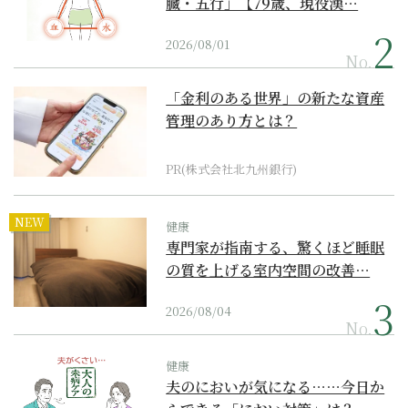
臓・五行」【79歳、現役漢…
2026/08/01
No.
「金利のある世界」の新たな資産
管理のあり方とは？
PR(株式会社北九州銀行)
NEW
健康
専門家が指南する、驚くほど睡眠
の質を上げる室内空間の改善…
2026/08/04
No.
健康
夫のにおいが気になる……今日か