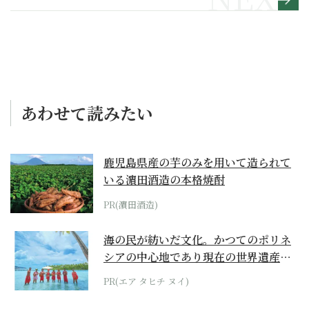
グルメ旅
あわせて読みたい
鹿児島県産の芋のみを用いて造られて
いる濵田酒造の本格焼酎
PR(濵田酒造)
海の民が紡いだ文化。かつてのポリネ
シアの中心地であり現在の世界遺産か
らみえてくる...
PR(エア タヒチ ヌイ)