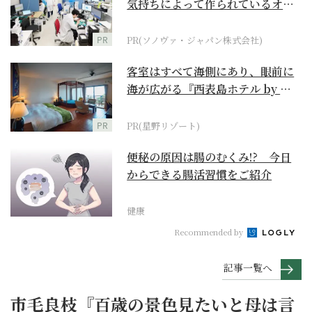
気持ちによって作られているオー
ダーメイド補聴器
PR
PR(ソノヴァ・ジャパン株式会社)
客室はすべて海側にあり、眼前に
海が広がる『西表島ホテル by 星
野リゾート』
PR
PR(星野リゾート)
便秘の原因は腸のむくみ!? 今日
からできる腸活習慣をご紹介
健康
Recommended by
記事一覧へ
市毛良枝『百歳の景色見たいと母は言