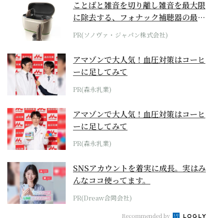
ことばと雑音を切り離し雑音を最大限
に除去する、フォナック補聴器の最上
位モデル
PR(ソノヴァ・ジャパン株式会社)
アマゾンで大人気！血圧対策はコーヒ
ーに足してみて
PR(森永乳業)
アマゾンで大人気！血圧対策はコーヒ
ーに足してみて
PR(森永乳業)
SNSアカウントを着実に成長。実はみ
んなココ使ってます。
PR(Dreaw合同会社)
Recommended by