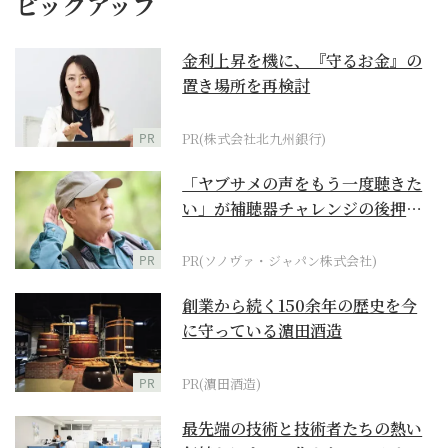
ピックアップ
金利上昇を機に、『守るお金』の
置き場所を再検討
PR
PR(株式会社北九州銀行)
「ヤブサメの声をもう一度聴きた
い」が補聴器チャレンジの後押し
に
PR
PR(ソノヴァ・ジャパン株式会社)
創業から続く150余年の歴史を今
に守っている濵田酒造
PR
PR(濵田酒造)
最先端の技術と技術者たちの熱い