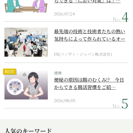
らできる「におい対策」は？…
2026/07/24
No.
最先端の技術と技術者たちの熱い
気持ちによって作られているオー
ダーメイド補聴器
PR(ソノヴァ・ジャパン株式会社)
NEW
健康
便秘の原因は腸のむくみ!? 今日
からできる腸活習慣をご紹…
2026/08/05
No.
人気のキーワード