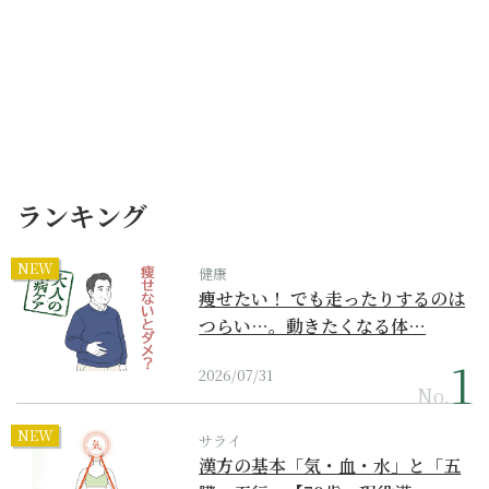
ランキング
NEW
健康
痩せたい！ でも走ったりするのは
つらい…。動きたくなる体…
2026/07/31
No.
NEW
サライ
漢方の基本「気・血・水」と「五