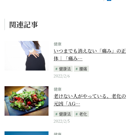
関連記事
健康
いつまでも消えない「痛み」の正
体｜「痛み…
健康法
腰痛
2022/2/6
健康
老けない人がやっている、老化の
元凶「AG…
健康法
老化
2022/2/5
健康