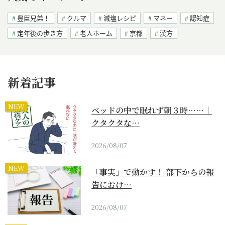
豊臣兄弟！
クルマ
減塩レシピ
マネー
認知症
定年後の歩き方
老人ホーム
京都
漢方
新着記事
NEW
ベッドの中で眠れず朝３時……｜
クタクタな…
2026/08/07
NEW
「事実」で動かす！ 部下からの報
告におけ…
2026/08/07