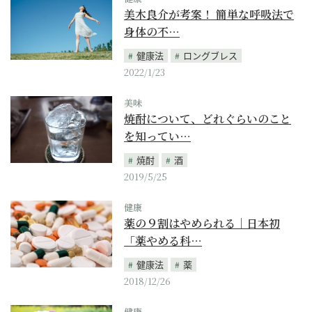
美木良介が考案！ 簡単な呼吸法で
身体の不…
健康法
ロングブレス
2022/1/23
美味
焼酎について、どれぐらいのこと
を知ってい…
焼酎
酒
2019/5/25
健康
薬の９割はやめられる｜日本初
「薬やめる科…
健康法
薬
2018/12/26
健康