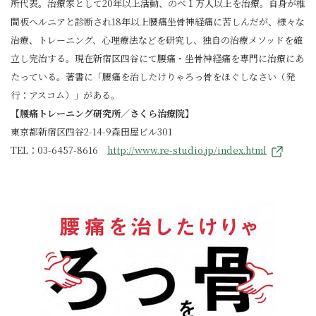
所代表。治療家として20年以上活動、のべ１万人以上を治療。自身が椎
間板へルニアと診断され18年以上腰痛坐骨神経痛に苦しんだが、様々な
治療、トレーニング、心理療法などを研究し、独自の治療メソッドを確
立し完治する。現在新宿区四谷にて腰痛・坐骨神経痛を専門に治療にあ
たっている。著書に「腰痛を治したけりゃろっ骨をほぐしなさい（発
行：アスコム）」がある。
【腰痛トレーニング研究所／さくら治療院】
東京都新宿区四谷2-14-9森田屋ビル301
TEL：03-6457-8616
http://www.re-studio.jp/index.html