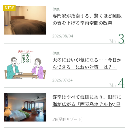
NEW
健康
専門家が指南する、驚くほど睡眠
の質を上げる室内空間の改善…
2026/08/04
No.
健康
夫のにおいが気になる……今日か
らできる「におい対策」は？…
2026/07/24
No.
客室はすべて海側にあり、眼前に
海が広がる『西表島ホテル by 星
野リゾート』
PR(星野リゾート)