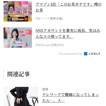
アマゾン1位「このお茶ガチです」噂の
お茶
PR(ハーブ健康本舗)
SNSアカウントを着実に成長。実はみ
んなココ使ってます。
PR(Dreaw合同会社)
Recommended by
関連記事
健康
テレワークで腰痛になってしまっ
たら…。ス…