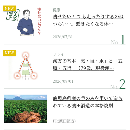
NEW
健康
痩せたい！ でも走ったりするのは
つらい…。動きたくなる体…
2026/07/31
No.
NEW
サライ
漢方の基本「気・血・水」と「五
臓・五行」【79歳、現役漢…
2026/08/01
No.
鹿児島県産の芋のみを用いて造ら
れている濵田酒造の本格焼酎
PR(濵田酒造)