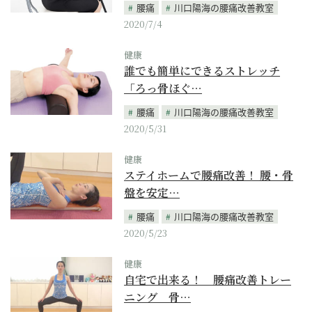
腰痛
川口陽海の腰痛改善教室
2020/7/4
健康
誰でも簡単にできるストレッチ
「ろっ骨ほぐ…
腰痛
川口陽海の腰痛改善教室
2020/5/31
健康
ステイホームで腰痛改善！ 腰・骨
盤を安定…
腰痛
川口陽海の腰痛改善教室
2020/5/23
健康
自宅で出来る！ 腰痛改善トレー
ニング 骨…