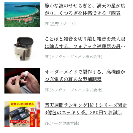
静かな波のせせらぎと、満天の星が広
がり、くつろぎを体感できる『西表島
ホテル by...
PR(星野リゾート)
ことばと雑音を切り離し雑音を最大限
に除去する、フォナック補聴器の最上
位モデル
PR(ソノヴァ・ジャパン株式会社)
オーダーメイドで製作する、高機能か
つ充電式の耳あな型補聴器
PR(ソノヴァ・ジャパン株式会社)
楽天週間ランキング1位！シリーズ累計
3億包のスッキリ茶。380円でお試し
PR(ハーブ健康本舗)