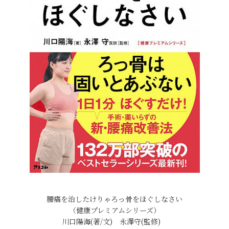
腰痛を治したけりゃろっ骨をほぐしなさい
（健康プレミアムシリーズ）
川口陽海(著/文) 永澤守(監修)