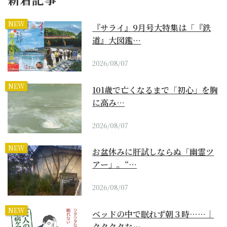
NEW
『サライ』9月号大特集は「『鉄
道』大図鑑…
2026/08/07
NEW
101歳で亡くなるまで「初心」を胸
に高み…
2026/08/07
NEW
お盆休みに肝試しならぬ「幽霊ツ
アー」。“…
2026/08/07
NEW
ベッドの中で眠れず朝３時……｜
クタクタな…