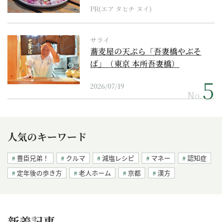
PR(エア タヒチ ヌイ)
サライ
蕎麦屋の天ぷら「吾妻橋やぶそ
ば」（東京 本所吾妻橋）
2026/07/19
No.
人気のキーワード
豊臣兄弟！
クルマ
減塩レシピ
マネー
認知症
定年後の歩き方
老人ホーム
京都
漢方
新着記事