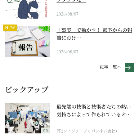
2026/08/07
NEW
「事実」で動かす！ 部下からの報
告におけ…
2026/08/07
記事一覧へ
ピックアップ
最先端の技術と技術者たちの熱い
気持ちによって作られているオー
ダーメイド補聴器
PR
PR(ソノヴァ・ジャパン株式会社)