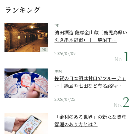
ランキング
PR
濵田酒造 薩摩金山蔵（鹿児島県い
ちき串木野市）｜「焼酎王…
PR
2026/07/09
No.
美味
佐賀の日本酒は甘口でフルーティ
ー｜鍋島や七田など有名銘柄…
2026/07/25
No.
「金利のある世界」の新たな資産
管理のあり方とは？