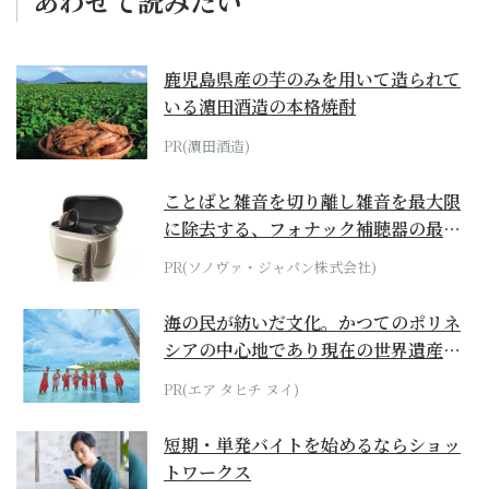
あわせて読みたい
鹿児島県産の芋のみを用いて造られて
いる濵田酒造の本格焼酎
PR(濵田酒造)
ことばと雑音を切り離し雑音を最大限
に除去する、フォナック補聴器の最上
位モデル
PR(ソノヴァ・ジャパン株式会社)
海の民が紡いだ文化。かつてのポリネ
シアの中心地であり現在の世界遺産か
らみえてくる...
PR(エア タヒチ ヌイ)
短期・単発バイトを始めるならショッ
トワークス