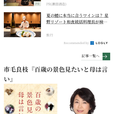
PR
PR(濵田酒造)
夏の鱧に本当に合うワインは？ 星
野リゾート和食統括料理長が検証
【ワイン×和食 至...
旅行
Recommended by
記事一覧へ
市毛良枝『百歳の景色見たいと母は言
い』