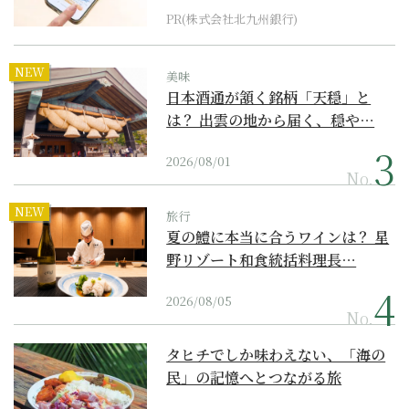
PR(株式会社北九州銀行)
NEW
美味
日本酒通が頷く銘柄「天穏」と
は？ 出雲の地から届く、穏や…
2026/08/01
No.
NEW
旅行
夏の鱧に本当に合うワインは？ 星
野リゾート和食統括料理長…
2026/08/05
No.
タヒチでしか味わえない、「海の
民」の記憶へとつながる旅