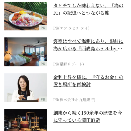
タヒチでしか味わえない、「海の
民」の記憶へとつながる旅
PR
PR(エア タヒチ ヌイ)
客室はすべて海側にあり、眼前に
海が広がる『西表島ホテル by 星
野リゾート』
PR
PR(星野リゾート)
金利上昇を機に、『守るお金』の
置き場所を再検討
PR
PR(株式会社北九州銀行)
創業から続く150余年の歴史を今
に守っている濵田酒造