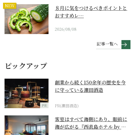
NEW
８月に気をつけるべきポイントと
おすすめレ…
2026/08/08
記事一覧へ
ピックアップ
創業から続く150余年の歴史を今
に守っている濵田酒造
PR
PR(濵田酒造)
客室はすべて海側にあり、眼前に
海が広がる『西表島ホテル by 星
野リゾート』