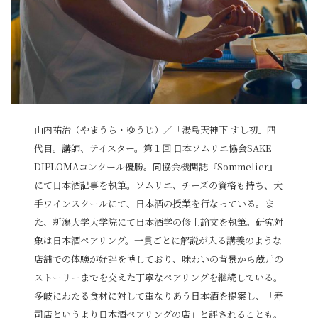
山内祐治（やまうち・ゆうじ）／「湯島天神下 すし初」四
代目。講師、テイスター。第１回 日本ソムリエ協会SAKE
DIPLOMAコンクール優勝。同協会機関誌『Sommelier』
にて日本酒記事を執筆。ソムリエ、チーズの資格も持ち、大
手ワインスクールにて、日本酒の授業を行なっている。ま
た、新潟大学大学院にて日本酒学の修士論文を執筆。研究対
象は日本酒ペアリング。一貫ごとに解説が入る講義のような
店舗での体験が好評を博しており、味わいの背景から蔵元の
ストーリーまでを交えた丁寧なペアリングを継続している。
多岐にわたる食材に対して重なりあう日本酒を提案し、「寿
司店というより日本酒ペアリングの店」と評されることも。