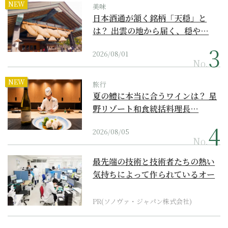
NEW
美味
日本酒通が頷く銘柄「天穏」と
は？ 出雲の地から届く、穏や…
2026/08/01
No.
NEW
旅行
夏の鱧に本当に合うワインは？ 星
野リゾート和食統括料理長…
2026/08/05
No.
最先端の技術と技術者たちの熱い
気持ちによって作られているオー
ダーメイド補聴器
PR(ソノヴァ・ジャパン株式会社)