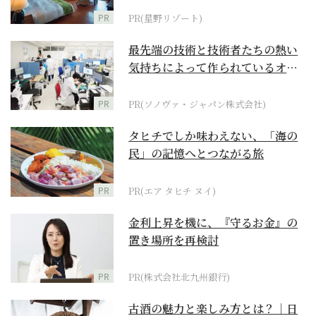
PR
PR(星野リゾート)
最先端の技術と技術者たちの熱い
気持ちによって作られているオー
ダーメイド補聴器
PR
PR(ソノヴァ・ジャパン株式会社)
タヒチでしか味わえない、「海の
民」の記憶へとつながる旅
PR
PR(エア タヒチ ヌイ)
金利上昇を機に、『守るお金』の
置き場所を再検討
PR
PR(株式会社北九州銀行)
古酒の魅力と楽しみ方とは？｜日