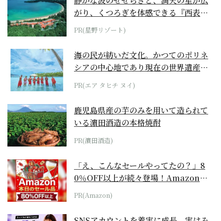
静かな波のせせらぎと、満天の星が広
がり、くつろぎを体感できる『西表島
ホテル by...
PR(星野リゾート)
海の民が紡いだ文化。かつてのポリネ
シアの中心地であり現在の世界遺産か
らみえてくる...
PR(エア タヒチ ヌイ)
鹿児島県産の芋のみを用いて造られて
いる濵田酒造の本格焼酎
PR(濵田酒造)
「え、こんなセールやってたの？」8
0％OFF以上が続々登場！Amazonの
本気が...
PR(Amazon)
SNSアカウントを着実に成長。実はみ