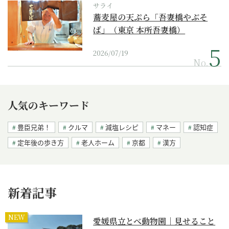
サライ
蕎麦屋の天ぷら「吾妻橋やぶそ
ば」（東京 本所吾妻橋）
2026/07/19
No.
人気のキーワード
豊臣兄弟！
クルマ
減塩レシピ
マネー
認知症
定年後の歩き方
老人ホーム
京都
漢方
新着記事
NEW
愛媛県立とべ動物園｜見せること