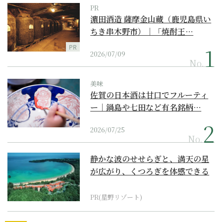
PR
濵田酒造 薩摩金山蔵（鹿児島県い
ちき串木野市）｜「焼酎王…
PR
2026/07/09
No.
美味
佐賀の日本酒は甘口でフルーティ
ー｜鍋島や七田など有名銘柄…
2026/07/25
No.
静かな波のせせらぎと、満天の星
が広がり、くつろぎを体感できる
『西表島ホテル by...
PR(星野リゾート)