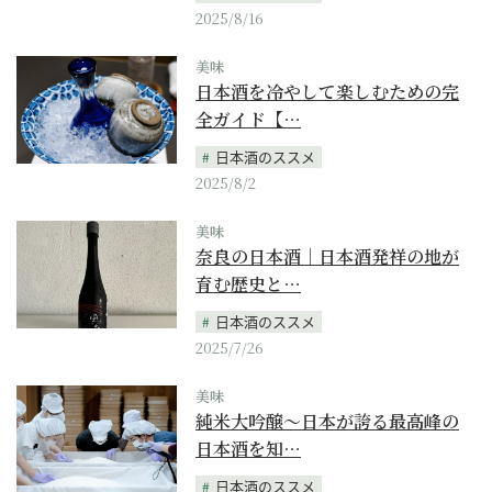
2025/8/16
美味
日本酒を冷やして楽しむための完
全ガイド【…
日本酒のススメ
2025/8/2
美味
奈良の日本酒｜日本酒発祥の地が
育む歴史と…
日本酒のススメ
2025/7/26
美味
純米大吟醸〜日本が誇る最高峰の
日本酒を知…
日本酒のススメ