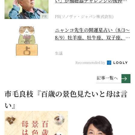
い」が補聴器チャレンジの後押し
に
PR
PR(ソノヴァ・ジャパン株式会社)
ニャンコ先生の開運星占い（8/3～
8/9）牡羊座、牡牛座、双子座、蟹
座編
生活
Recommended by
記事一覧へ
市毛良枝『百歳の景色見たいと母は言
い』