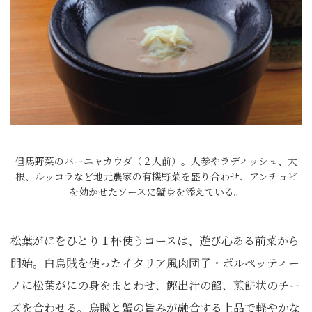
但馬野菜のバーニャカウダ（２人前）。人参やラディッシュ、大
根、ルッコラなど地元農家の有機野菜を盛り合わせ、アンチョビ
を効かせたソースに蟹身を添えている。
松葉がにをひとり１杯使うコースは、遊び心ある前菜から
開始。白烏賊を使ったイタリア風肉団子・ポルペッティー
ノに松葉がにの身をまとわせ、鰹出汁の餡、煎餅状のチー
ズを合わせる。烏賊と蟹の旨みが融合する上品で軽やかな