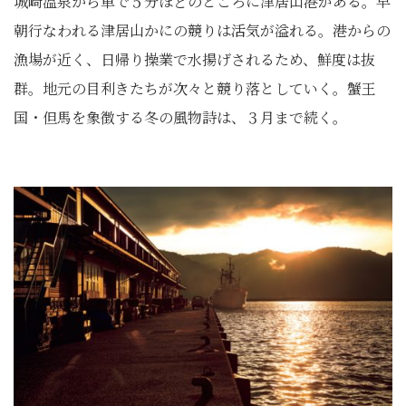
城崎温泉から車で５分ほどのところに津居山港がある。早
朝行なわれる津居山かにの競りは活気が溢れる。港からの
漁場が近く、日帰り操業で水揚げされるため、鮮度は抜
群。地元の目利きたちが次々と競り落としていく。蟹王
国・但馬を象徴する冬の風物詩は、３月まで続く。