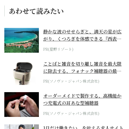
あわせて読みたい
静かな波のせせらぎと、満天の星が広
がり、くつろぎを体感できる『西表島
ホテル by...
PR(星野リゾート)
ことばと雑音を切り離し雑音を最大限
に除去する、フォナック補聴器の最上
位モデル
PR(ソノヴァ・ジャパン株式会社)
オーダーメイドで製作する、高機能か
つ充電式の耳あな型補聴器
PR(ソノヴァ・ジャパン株式会社)
1日だけ働きたい、を叶える求人サイト