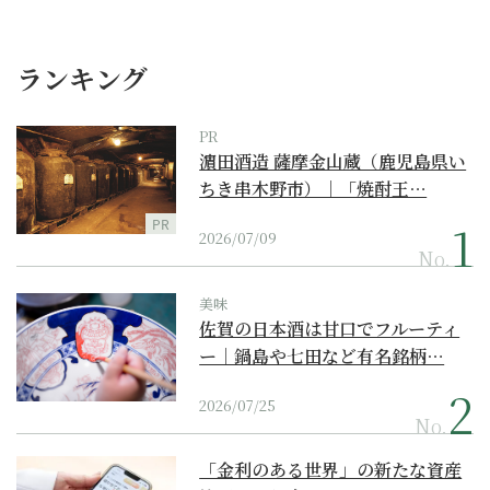
ランキング
PR
濵田酒造 薩摩金山蔵（鹿児島県い
ちき串木野市）｜「焼酎王…
PR
2026/07/09
No.
美味
佐賀の日本酒は甘口でフルーティ
ー｜鍋島や七田など有名銘柄…
2026/07/25
No.
「金利のある世界」の新たな資産