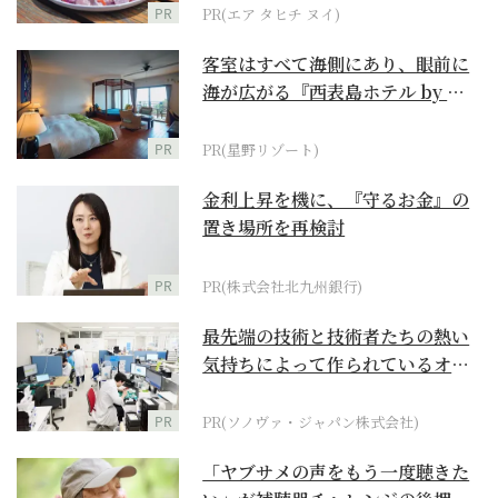
PR
PR(エア タヒチ ヌイ)
客室はすべて海側にあり、眼前に
海が広がる『西表島ホテル by 星
野リゾート』
PR
PR(星野リゾート)
金利上昇を機に、『守るお金』の
置き場所を再検討
PR
PR(株式会社北九州銀行)
最先端の技術と技術者たちの熱い
気持ちによって作られているオー
ダーメイド補聴器
PR
PR(ソノヴァ・ジャパン株式会社)
「ヤブサメの声をもう一度聴きた