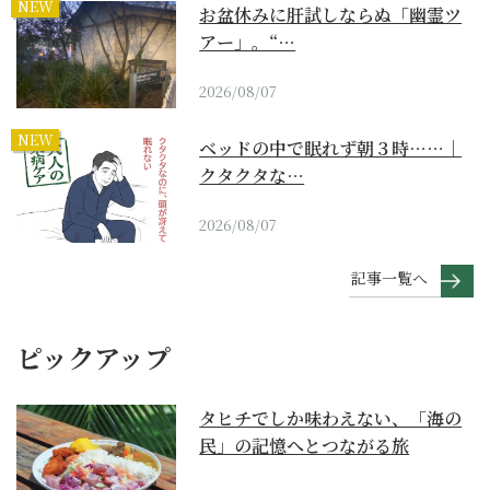
NEW
お盆休みに肝試しならぬ「幽霊ツ
アー」。“…
2026/08/07
NEW
ベッドの中で眠れず朝３時……｜
クタクタな…
2026/08/07
記事一覧へ
ピックアップ
タヒチでしか味わえない、「海の
民」の記憶へとつながる旅