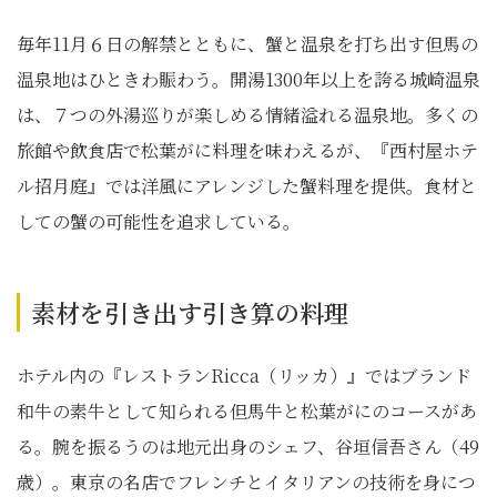
毎年11月６日の解禁とともに、蟹と温泉を打ち出す但馬の
温泉地はひときわ賑わう。開湯1300年以上を誇る城崎温泉
は、７つの外湯巡りが楽しめる情緒溢れる温泉地。多くの
旅館や飲食店で松葉がに料理を味わえるが、『西村屋ホテ
ル招月庭』では洋風にアレンジした蟹料理を提供。食材と
しての蟹の可能性を追求している。
素材を引き出す引き算の料理
ホテル内の『レストランRicca（リッカ）』ではブランド
和牛の素牛として知られる但馬牛と松葉がにのコースがあ
る。腕を振るうのは地元出身のシェフ、谷垣信吾さん（49
歳）。東京の名店でフレンチとイタリアンの技術を身につ