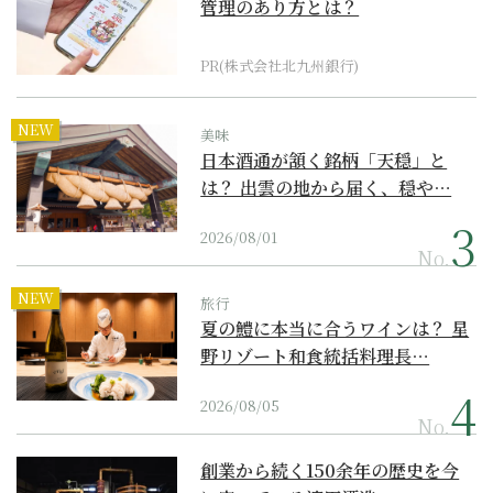
管理のあり方とは？
PR(株式会社北九州銀行)
NEW
美味
日本酒通が頷く銘柄「天穏」と
は？ 出雲の地から届く、穏や…
2026/08/01
No.
NEW
旅行
夏の鱧に本当に合うワインは？ 星
野リゾート和食統括料理長…
2026/08/05
No.
創業から続く150余年の歴史を今