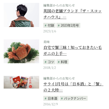
編集部からのお知らせ
英国の老舗ブランド『ザ・スコッ
チハウス』…
付録
2023年2月号
2023/1/6
美味
自宅で蟹三昧！知っておきたい毛
ガニの上手…
コツ
料理
2018/1/2
編集部からのお知らせ
サライ1月号は「日本酒」と「蟹」
の２大特…
日本酒
バックナンバー
2016/12/9