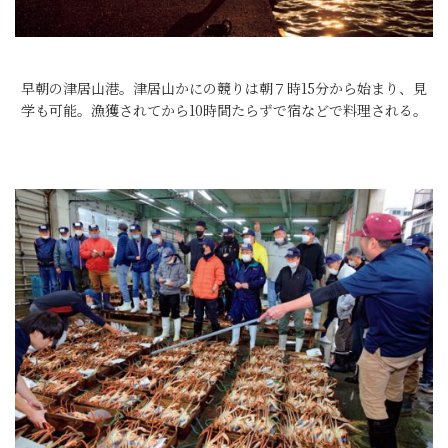
早朝の津居山港。津居山かにの競りは朝７時15分から始まり、見
学も可能。漁獲されてから10時間たらずで宿などで料理される。