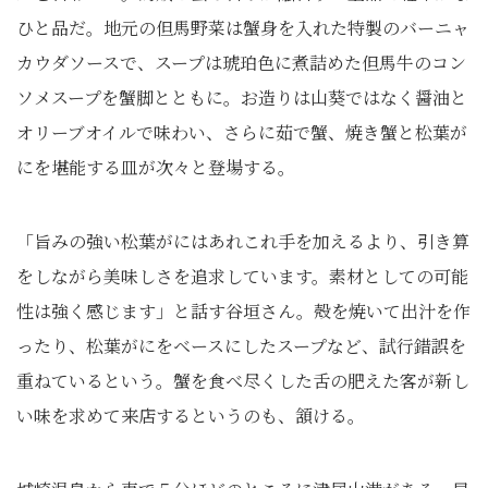
ひと品だ。地元の但馬野菜は蟹身を入れた特製のバーニャ
カウダソースで、スープは琥珀色に煮詰めた但馬牛のコン
ソメスープを蟹脚とともに。お造りは山葵ではなく醤油と
オリーブオイルで味わい、さらに茹で蟹、焼き蟹と松葉が
にを堪能する皿が次々と登場する。
「旨みの強い松葉がにはあれこれ手を加えるより、引き算
をしながら美味しさを追求しています。素材としての可能
性は強く感じます」と話す谷垣さん。殻を焼いて出汁を作
ったり、松葉がにをベースにしたスープなど、試行錯誤を
重ねているという。蟹を食べ尽くした舌の肥えた客が新し
い味を求めて来店するというのも、頷ける。