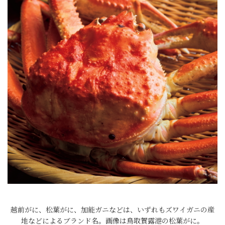
越前がに、松葉がに、加能ガニなどは、いずれもズワイガニの産
地などによるブランド名。画像は鳥取賀露港の松葉がに。