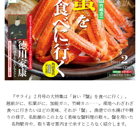
『サライ』２月号の大特集は「旨い『蟹』を食べに行く」。
越前がに、松葉がに、加能ガニ、竹崎カニ……。産地へわざわざ
食べに行きたいほどの美味、それが「蟹」。漁港での水揚げや競
りの様子、名旅館のこの上なく美味な蟹料理の数々。蟹を用いた
名物駅弁や、取り寄せ案内まで余すところなく紹介します。