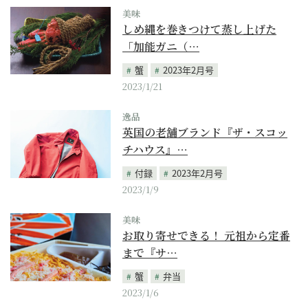
美味
しめ縄を巻きつけて蒸し上げた
「加能ガニ（…
蟹
2023年2月号
2023/1/21
逸品
英国の老舗ブランド『ザ・スコッ
チハウス』…
付録
2023年2月号
2023/1/9
美味
お取り寄せできる！ 元祖から定番
まで『サ…
蟹
弁当
2023/1/6