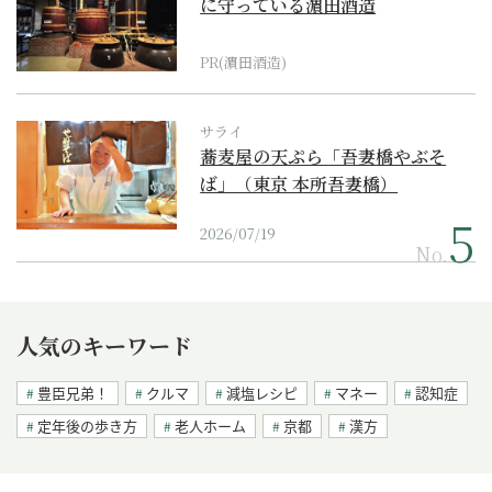
に守っている濵田酒造
PR(濵田酒造)
サライ
蕎麦屋の天ぷら「吾妻橋やぶそ
ば」（東京 本所吾妻橋）
2026/07/19
No.
人気のキーワード
豊臣兄弟！
クルマ
減塩レシピ
マネー
認知症
定年後の歩き方
老人ホーム
京都
漢方