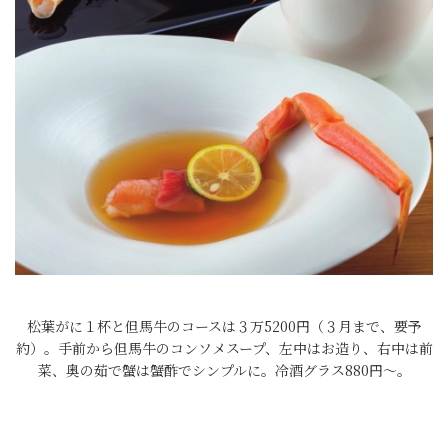
松葉がに１杯と但馬牛のコースは３万5200円（３月まで、要予
約）。手前から但馬牛のコンソメスープ、左中はお造り、右中は前
菜、奥の茹で蟹は蟹酢でシンプルに。冷酒グラス880円～。