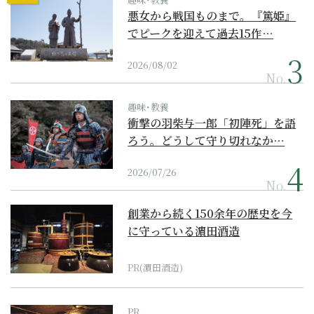
悪女から戦国ものまで。『篤姫』
でピークを迎えて過去15作…
2026/08/02
No.
趣味･教養
衝撃の羽柴与一郎「初陣死」を語
ろう。どうして守り切れなか…
2026/07/26
No.
創業から続く150余年の歴史を今
に守っている濵田酒造
PR(濵田酒造)
PR