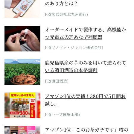
のあり方とは？
PR(株式会社北九州銀行)
オーダーメイドで製作する、高機能か
つ充電式の耳あな型補聴器
PR(ソノヴァ・ジャパン株式会社)
鹿児島県産の芋のみを用いて造られて
いる濵田酒造の本格焼酎
PR(濵田酒造)
アマゾン1位の実績！380円で5日間お
試し。
PR(ハーブ健康本舗)
アマゾン1位「このお茶ガチです」噂の