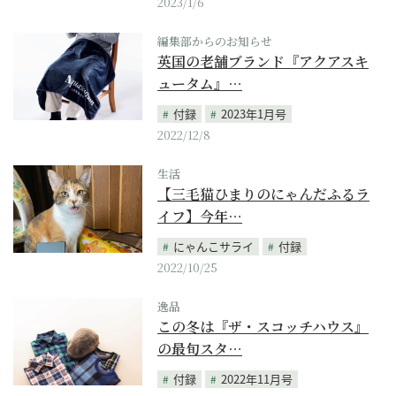
2023/1/6
編集部からのお知らせ
英国の老舗ブランド『アクアスキ
ュータム』…
付録
2023年1月号
2022/12/8
生活
【三毛猫ひまりのにゃんだふるラ
イフ】今年…
にゃんこサライ
付録
2022/10/25
逸品
この冬は『ザ・スコッチハウス』
の最旬スタ…
付録
2022年11月号