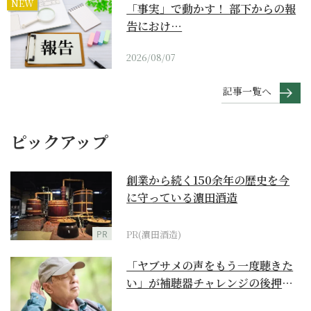
NEW
「事実」で動かす！ 部下からの報
告におけ…
2026/08/07
記事一覧へ
ピックアップ
創業から続く150余年の歴史を今
に守っている濵田酒造
PR
PR(濵田酒造)
「ヤブサメの声をもう一度聴きた
い」が補聴器チャレンジの後押し
に