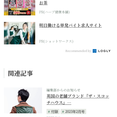
お茶
PR(ハーブ健康本舗)
明日働ける単発バイト求人サイト
PR(ショットワークス)
Recommended by
関連記事
編集部からのお知らせ
英国の老舗ブランド『ザ・スコッ
チハウス』…
付録
2023年2月号