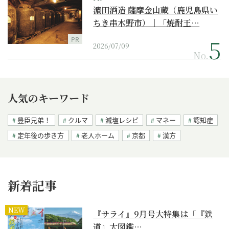
濵田酒造 薩摩金山蔵（鹿児島県い
ちき串木野市）｜「焼酎王…
PR
2026/07/09
No.
人気のキーワード
豊臣兄弟！
クルマ
減塩レシピ
マネー
認知症
定年後の歩き方
老人ホーム
京都
漢方
新着記事
NEW
『サライ』9月号大特集は「『鉄
道』大図鑑…