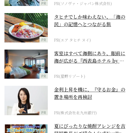
PR
PR(ソノヴァ・ジャパン株式会社)
タヒチでしか味わえない、「海の
民」の記憶へとつながる旅
PR
PR(エア タヒチ ヌイ)
客室はすべて海側にあり、眼前に
海が広がる『西表島ホテル by 星
野リゾート』
PR
PR(星野リゾート)
金利上昇を機に、『守るお金』の
置き場所を再検討
PR
PR(株式会社北九州銀行)
夏にぴったりな焼酎アレンジを吉