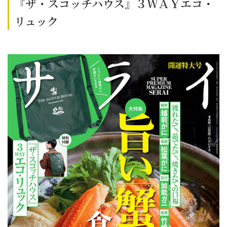
『ザ・スコッチハウス』３ＷＡＹエコ・
リュック