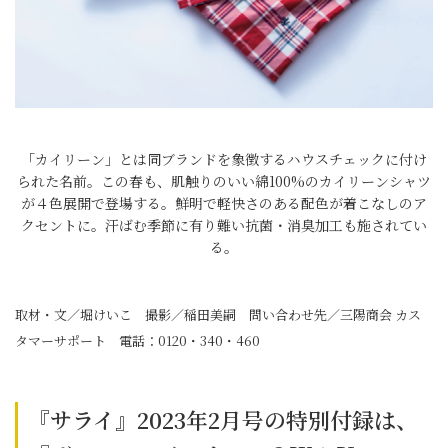
「カイリーン」とは同ブランドを象徴するハウスチェックに付け
られた名前。この春も、肌触りのいい綿100%のカイリーンシャツ
が４色展開で登場する。鮮明で軽快さのある配色が着こなしのア
クセントに。汗ばむ季節に有り難い抗菌・消臭加工も施されてい
る。
取材・文／堀けいこ 撮影／稲田美嗣 問い合わせ先／三陽商会 カス
タマーサポート 電話：0120・340・460
『サライ』2023年2月号の特別付録は、