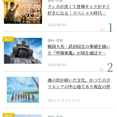
趣味･教養
テンポが良くて登場キャラがすぐ
好きになる！スペシャル時代…
2026/08/02
No.
NEW
趣味･教養
戦国大名・武田信玄の事績を描い
た『甲陽軍鑑』が国を滅ぼす…
2026/08/02
No.
海の民が紡いだ文化。かつてのポ
リネシアの中心地であり現在の世
界遺産からみえてくる...
PR(エア タヒチ ヌイ)
NEW
趣味･教養